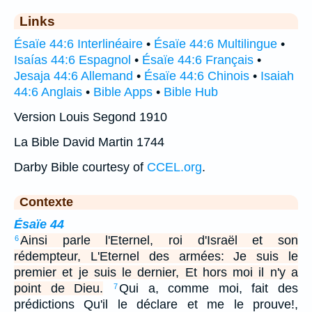
Links
Ésaïe 44:6 Interlinéaire
•
Ésaïe 44:6 Multilingue
•
Isaías 44:6 Espagnol
•
Ésaïe 44:6 Français
•
Jesaja 44:6 Allemand
•
Ésaïe 44:6 Chinois
•
Isaiah
44:6 Anglais
•
Bible Apps
•
Bible Hub
Version Louis Segond 1910
La Bible David Martin 1744
Darby Bible courtesy of
CCEL.org
.
Contexte
Ésaïe 44
Ainsi parle l'Eternel, roi d'Israël et son
6
rédempteur, L'Eternel des armées: Je suis le
premier et je suis le dernier, Et hors moi il n'y a
point de Dieu.
Qui a, comme moi, fait des
7
prédictions Qu'il le déclare et me le prouve!,