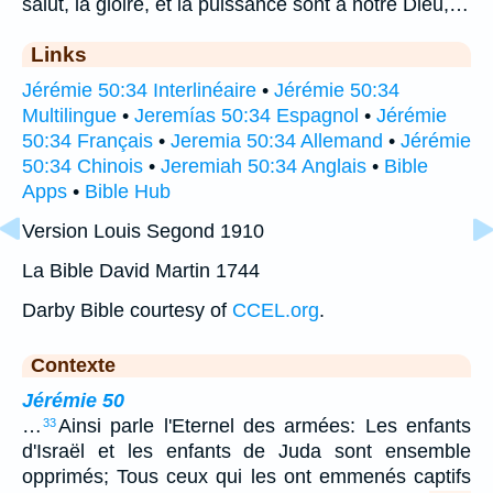
salut, la gloire, et la puissance sont à notre Dieu,…
Links
Jérémie 50:34 Interlinéaire
•
Jérémie 50:34
Multilingue
•
Jeremías 50:34 Espagnol
•
Jérémie
50:34 Français
•
Jeremia 50:34 Allemand
•
Jérémie
50:34 Chinois
•
Jeremiah 50:34 Anglais
•
Bible
Apps
•
Bible Hub
Version Louis Segond 1910
La Bible David Martin 1744
Darby Bible courtesy of
CCEL.org
.
Contexte
Jérémie 50
…
Ainsi parle l'Eternel des armées: Les enfants
33
d'Israël et les enfants de Juda sont ensemble
opprimés; Tous ceux qui les ont emmenés captifs