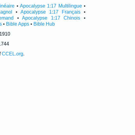
inéaire
•
Apocalypse 1:17 Multilingue
•
agnol
•
Apocalypse 1:17 Français
•
lemand
•
Apocalypse 1:17 Chinois
•
s
•
Bible Apps
•
Bible Hub
 1910
1744
f
CCEL.org
.