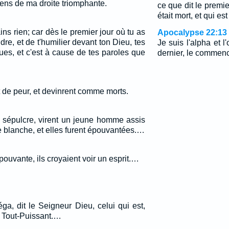
iens de ma droite triomphante.
ce que dit le premier
était mort, et qui es
ains rien; car dès le premier jour où tu as
Apocalypse 22:13
e, et de t'humilier devant ton Dieu, tes
Je suis l'alpha et l
ues, et c'est à cause de tes paroles que
dernier, le commenc
 de peur, et devinrent comme morts.
e sépulcre, virent un jeune homme assis
e blanche, et elles furent épouvantées.…
pouvante, ils croyaient voir un esprit.…
éga, dit le Seigneur Dieu, celui qui est,
 le Tout-Puissant.…