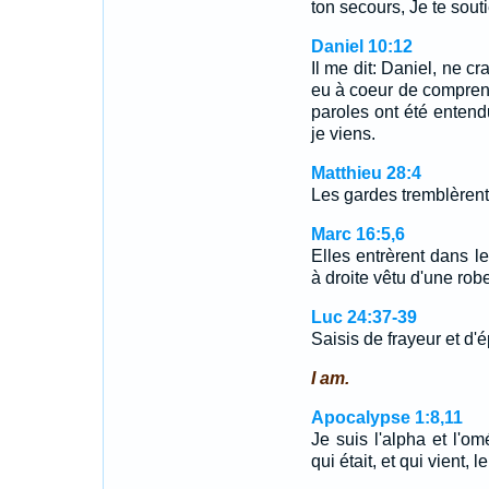
ton secours, Je te sout
Daniel 10:12
Il me dit: Daniel, ne cr
eu à coeur de comprendr
paroles ont été entend
je viens.
Matthieu 28:4
Les gardes tremblèrent
Marc 16:5,6
Elles entrèrent dans l
à droite vêtu d'une rob
Luc 24:37-39
Saisis de frayeur et d'é
I am.
Apocalypse 1:8,11
Je suis l'alpha et l'om
qui était, et qui vient,