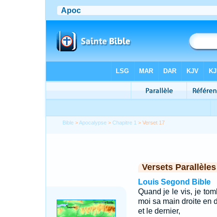
Bible
>
Apocalypse
>
Chapitre 1
> Verset 17
Versets Parallèles
Louis Segond Bible
Quand je le vis, je to
moi sa main droite en d
et le dernier,