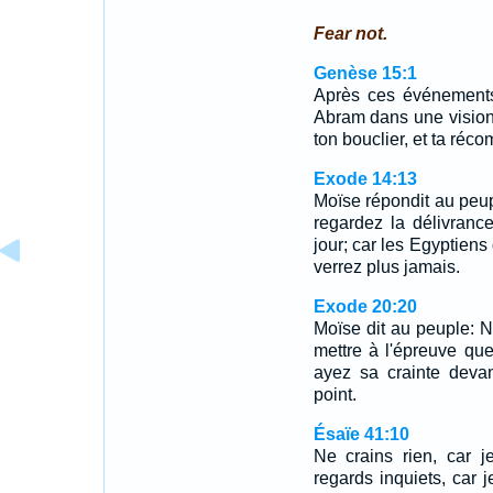
Fear not.
Genèse 15:1
Après ces événements,
Abram dans une vision, 
ton bouclier, et ta réc
Exode 14:13
Moïse répondit au peupl
regardez la délivranc
jour; car les Egyptiens
verrez plus jamais.
Exode 20:20
Moïse dit au peuple: N
mettre à l'épreuve qu
ayez sa crainte deva
point.
Ésaïe 41:10
Ne crains rien, car 
regards inquiets, car je