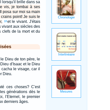
 lorsqu'il brille dans sa
e vis, je tombai à ses
Il posa sur moi sa main
 crains point! Je suis le
r,
et le vivant. J'étais
18
is vivant aux siècles des
s clefs de la mort et du
isées
s le Dieu de ton père, le
Dieu d'Isaac et le Dieu
cacha le visage, car il
r Dieu.
cuté ces choses? C'est
 les générations dès le
 l'Eternel, le premier
x derniers âges.