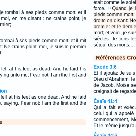
était comme le soleil
force.
Quand je l
17
 je tombai à ses pieds comme mort, et il
pieds comme mort. 
 moi, en me disant : ne crains point, je
droite en disant: Ne
rnier;
premier et le dernie
mort; et voici, je su
siècles. Je tiens le
e tombai à ses pieds comme mort; et il mit
séjour des morts.…
t: Ne crains point; moi, je suis le premier
t;
Références Cro
Exode 3:6
ell at his feet as dead. And he laid his
Et il ajouta: Je sui
ing unto me, Fear not; I am the first and
Dieu d'Abraham, le 
de Jacob. Moïse se 
ion
craignait de regarde
ell at his feet as one dead. And he laid
Ésaïe 41:4
 saying, Fear not; I am the first and the
Qui a fait et exé
celui qui a appelé
commencement, Moi,
e
Et le même jusqu'au
Ésaïe 44:6