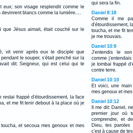
qui sera la fin.
ant eux; son visage resplendit comme le
ts devinrent blancs comme la lumière.…
Daniel 8:18
Comme il me parla
d'étourdissement, la
i que Jésus aimait, était couché sur le
toucha, et me fit te
je me trouvais.
Daniel 10:9
né, vit venir après eux le disciple que
J'entendis le so
, pendant le souper, s'était penché sur la
comme j'entendais 
vait dit: Seigneur, qui est celui qui te
je tombai frappé d'
contre terre.
Daniel 10:10
Et voici, une mai
mes genoux et mes
 restai frappé d'étourdissement, la face
Daniel 10:12
ha, et me fit tenir debout à la place où je
Il me dit: Daniel, n
premier jour où 
comprendre, et de
Dieu, tes paroles
e toucha, et secoua mes genoux et mes
c'est à cause de tes