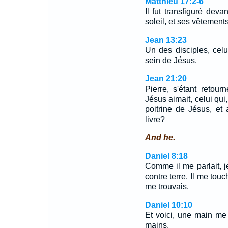
Matthieu 17:2-6
Il fut transfiguré dev
soleil, et ses vêtemen
Jean 13:23
Un des disciples, celu
sein de Jésus.
Jean 21:20
Pierre, s'étant retour
Jésus aimait, celui qui
poitrine de Jésus, et a
livre?
And he.
Daniel 8:18
Comme il me parlait, je
contre terre. Il me touc
me trouvais.
Daniel 10:10
Et voici, une main m
mains.