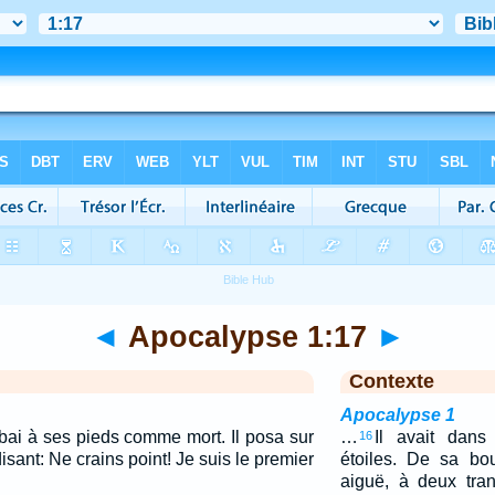
◄
Apocalypse 1:17
►
Contexte
Apocalypse 1
mbai à ses pieds comme mort. Il posa sur
…
Il avait dans
16
isant: Ne crains point! Je suis le premier
étoiles. De sa bo
aiguë, à deux tra