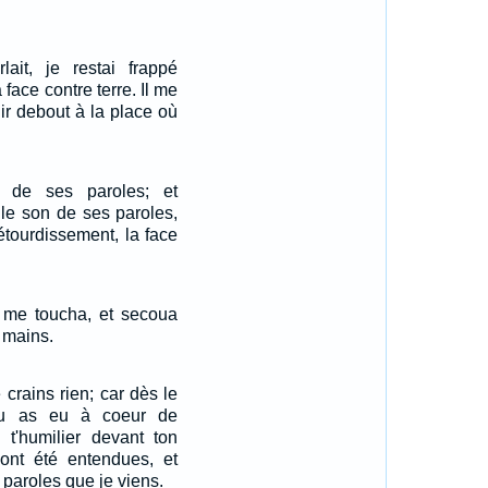
it, je restai frappé
 face contre terre. Il me
nir debout à la place où
n de ses paroles; et
le son de ses paroles,
étourdissement, la face
n me toucha, et secoua
 mains.
e crains rien; car dès le
tu as eu à coeur de
 t'humilier devant ton
 ont été entendues, et
 paroles que je viens.