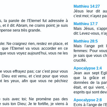
Matthieu 14:27
Jésus leur dit au
c'est moi; n'ayez pa
 la parole de l'Eternel fut adressée à
Matthieu 17:7
et il dit: Abram, ne crains point; je suis
Mais Jésus, s'appr
ompense sera très grande.
dit: Levez-vous, n'a
Matthieu 28:5
e: Ne craignez rien, restez en place, et
Mais l'ange prit 
e que l'Eternel va vous accorder en ce
femmes: Pour vous
 que vous voyez aujourd'hui, vous ne les
je sais que vous c
crucifié.
Apocalypse 1:4
e vous effrayez pas; car c'est pour vous
Jean aux sept Egl
e Dieu est venu, et c'est pour que vous
que la grâce et 
nt les yeux, afin que vous ne péchiez
données de la part
était, et qui vient
esprits qui sont dev
je suis avec toi; Ne promène pas des
Apocalypse 2:8
 suis ton Dieu; Je te fortifie, je viens à
Ecris à l'ange de l