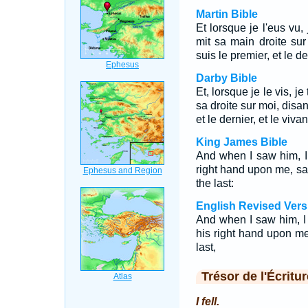
Martin Bible
Et lorsque je l'eus vu,
mit sa main droite sur
suis le premier, et le de
Darby Bible
Et, lorsque je le vis, j
sa droite sur moi, disan
et le dernier, et le vivan
King James Bible
And when I saw him, I f
right hand upon me, say
the last:
English Revised Vers
And when I saw him, I f
his right hand upon me,
last,
Trésor de l'Écritur
I fell.