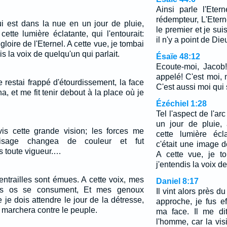
Ainsi parle l'Etern
rédempteur, L'Eter
qui est dans la nue en un jour de pluie,
le premier et je sui
 cette lumière éclatante, qui l'entourait:
il n'y a point de Die
gloire de l'Eternel. A cette vue, je tombai
is la voix de quelqu'un qui parlait.
Ésaïe 48:12
Ecoute-moi, Jacob! 
appelé! C'est moi, 
 restai frappé d'étourdissement, la face
C'est aussi moi qui 
ha, et me fit tenir debout à la place où je
Ézéchiel 1:28
Tel l'aspect de l'ar
un jour de pluie, 
 vis cette grande vision; les forces me
cette lumière écla
isage changea de couleur et fut
c'était une image de
s toute vigueur.…
A cette vue, je t
j'entendis la voix de
entrailles sont émues. A cette voix, mes
Daniel 8:17
Mes os se consument, Et mes genoux
Il vint alors près du
 je dois attendre le jour de la détresse,
approche, je fus ef
 marchera contre le peuple.
ma face. Il me dit:
l'homme, car la vi