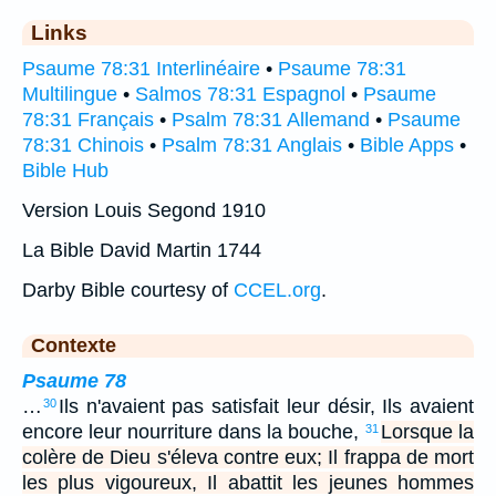
Links
Psaume 78:31 Interlinéaire
•
Psaume 78:31
Multilingue
•
Salmos 78:31 Espagnol
•
Psaume
78:31 Français
•
Psalm 78:31 Allemand
•
Psaume
78:31 Chinois
•
Psalm 78:31 Anglais
•
Bible Apps
•
Bible Hub
Version Louis Segond 1910
La Bible David Martin 1744
Darby Bible courtesy of
CCEL.org
.
Contexte
Psaume 78
…
Ils n'avaient pas satisfait leur désir, Ils avaient
30
encore leur nourriture dans la bouche,
Lorsque la
31
colère de Dieu s'éleva contre eux; Il frappa de mort
les plus vigoureux, Il abattit les jeunes hommes