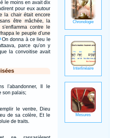
é le moins en avait dix
ndirent pour eux autour
la chair était encore
 sans être mâchée, la
l s'enflamma contre le
l frappa le peuple d'une
On donna à ce lieu le
4
ttaava, parce qu'on y
que la convoitise avait
isées
ns l'abandonner, Il le
e son palais;
remplir le ventre, Dieu
feu de sa colère, Et le
luie de traits.
et se rassasièrent