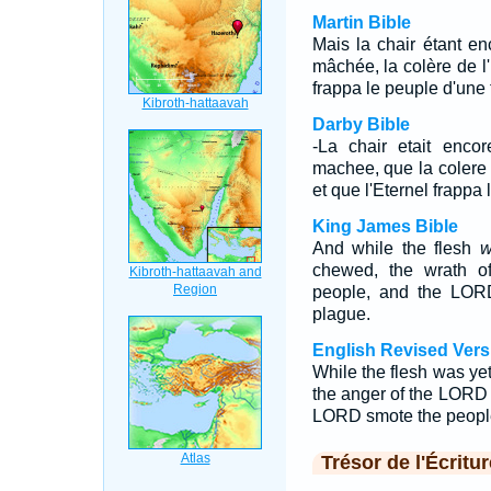
Martin Bible
Mais la chair étant enc
mâchée, la colère de l'
frappa le peuple d'une 
Darby Bible
-La chair etait encor
machee, que la colere 
et que l'Eternel frappa 
King James Bible
And while the flesh
w
chewed, the wrath o
people, and the LORD
plague.
English Revised Vers
While the flesh was yet
the anger of the LORD 
LORD smote the people 
Trésor de l'Écritur