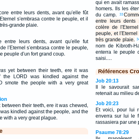
qui en avait ramass
homers. Ils les éte
ore entre leurs dents, avant qu'elle fût
du camp.
Comme 
33
Eternel s'embrasa contre le peuple, et il
entre leurs dents
très-grande plaie.
colère de l'Eterne
peuple, et l'Eterne
très grande plaie.
3
e entre leurs dents, avant qu'elle fut
nom de Kibroth-Ha
de l'Eternel s'embrasa contre le peuple,
enterra le peuple 
le peuple d'un fort grand coup.
saisi.…
as
yet between their teeth, ere it was
Références Cro
f the LORD was kindled against the
Job 20:13
 smote the people with a very great
Il le savourait sa
retenait au milieu d
ion
Job 20:23
 between their teeth, ere it was chewed,
Et voici, pour lui 
was kindled against the people, and the
enverra sur lui le 
with a very great plague.
rassasiera par une p
e
Psaume 78:29
Ils mangèrent 