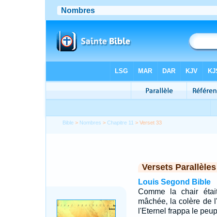
Bible
>
Nombres
>
Chapitre 11
> Verset 33
Versets Parallèles
Louis Segond Bible
Comme la chair était
mâchée, la colère de l
l'Eternel frappa le peup