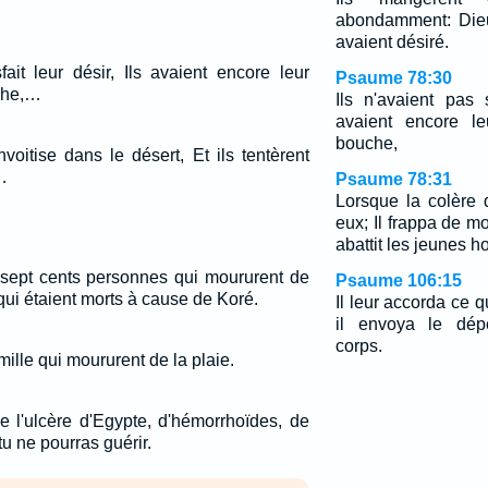
abondamment: Dieu
avaient désiré.
fait leur désir, Ils avaient encore leur
Psaume 78:30
uche,…
Ils n'avaient pas s
avaient encore le
bouche,
nvoitise dans le désert, Et ils tentèrent
…
Psaume 78:31
Lorsque la colère 
eux; Il frappa de mo
abattit les jeunes h
e sept cents personnes qui moururent de
Psaume 106:15
 qui étaient morts à cause de Koré.
Il leur accorda ce 
il envoya le dép
corps.
 mille qui moururent de la plaie.
de l'ulcère d'Egypte, d'hémorrhoïdes, de
tu ne pourras guérir.