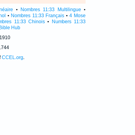
néaire
•
Nombres 11:33 Multilingue
•
nol
•
Nombres 11:33 Français
•
4 Mose
bres 11:33 Chinois
•
Numbers 11:33
Bible Hub
 1910
1744
f
CCEL.org
.