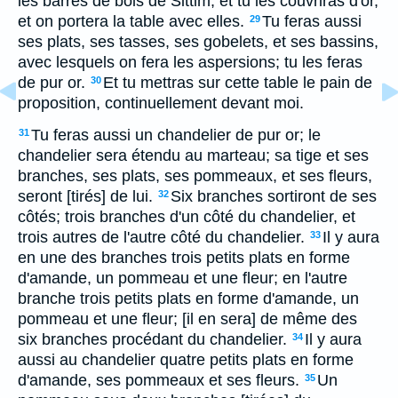
les barres de bois de Sittim, et tu les couvriras d'or,
et on portera la table avec elles.
Tu feras aussi
29
ses plats, ses tasses, ses gobelets, et ses bassins,
avec lesquels on fera les aspersions; tu les feras
de pur or.
Et tu mettras sur cette table le pain de
30
proposition, continuellement devant moi.
Tu feras aussi un chandelier de pur or; le
31
chandelier sera étendu au marteau; sa tige et ses
branches, ses plats, ses pommeaux, et ses fleurs,
seront [tirés] de lui.
Six branches sortiront de ses
32
côtés; trois branches d'un côté du chandelier, et
trois autres de l'autre côté du chandelier.
Il y aura
33
en une des branches trois petits plats en forme
d'amande, un pommeau et une fleur; en l'autre
branche trois petits plats en forme d'amande, un
pommeau et une fleur; [il en sera] de même des
six branches procédant du chandelier.
Il y aura
34
aussi au chandelier quatre petits plats en forme
d'amande, ses pommeaux et ses fleurs.
Un
35