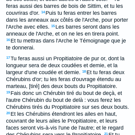
feras aussi des barres de bois de Sittim, et tu les
couvriras d'or.
Puis tu feras entrer les barres
14
dans les anneaux aux côtés de l'Arche, pour porter
l'Arche avec elles.
Les barres seront dans les
15
anneaux de l'Arche, et on ne les en tirera point.
Et tu mettras dans l'Arche le Témoignage que je
16
te donnerai.
Tu feras aussi un Propitiatoire de pur or, dont la
17
longueur sera de deux coudées et demie, et la
largeur d'une coudée et demie.
Et tu feras deux
18
Chérubins d'or; tu les feras d'ouvrage étendu au
marteau, [tiré] des deux bouts du Propitiatoire.
Fais donc un Chérubin tiré du bout de deçà, et
19
l'autre Chérubin du bout de delà : vous ferez les
Chérubins tirés du Propitiatoire sur ses deux bouts.
Et les Chérubins étendront les ailes en haut,
20
couvrant de leurs ailes le Propitiatoire, et leurs
faces seront vis-à-vis l'une de l'autre; et le regard
des Chérubins sera vers le Propitiatoire.
Et tu
21