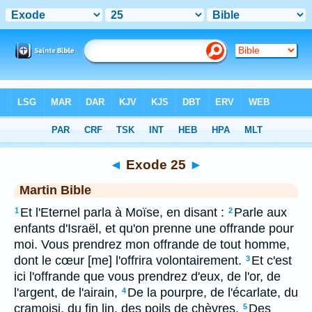
Bible
>
MAR
> Exode 25
◄
Exode 25
►
Martin Bible
Et l'Eternel parla à Moïse, en disant :
Parle aux
1
2
enfants d'Israël, et qu'on prenne une offrande pour
moi. Vous prendrez mon offrande de tout homme,
dont le cœur [me] l'offrira volontairement.
Et c'est
3
ici l'offrande que vous prendrez d'eux, de l'or, de
l'argent, de l'airain,
De la pourpre, de l'écarlate, du
4
cramoisi, du fin lin, des poils de chèvres,
Des
5