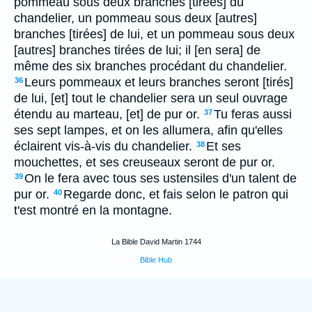
pommeau sous deux branches [tirées] du
chandelier, un pommeau sous deux [autres]
branches [tirées] de lui, et un pommeau sous deux
[autres] branches tirées de lui; il [en sera] de
même des six branches procédant du chandelier.
Leurs pommeaux et leurs branches seront [tirés]
36
de lui, [et] tout le chandelier sera un seul ouvrage
étendu au marteau, [et] de pur or.
Tu feras aussi
37
ses sept lampes, et on les allumera, afin qu'elles
éclairent vis-à-vis du chandelier.
Et ses
38
mouchettes, et ses creuseaux seront de pur or.
On le fera avec tous ses ustensiles d'un talent de
39
pur or.
Regarde donc, et fais selon le patron qui
40
t'est montré en la montagne.
La Bible David Martin 1744
Bible Hub