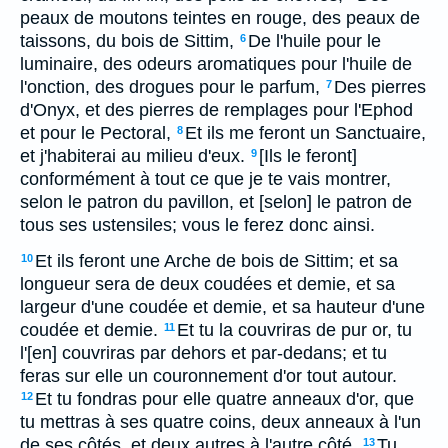
peaux de moutons teintes en rouge, des peaux de
taissons, du bois de Sittim,
De l'huile pour le
6
luminaire, des odeurs aromatiques pour l'huile de
l'onction, des drogues pour le parfum,
Des pierres
7
d'Onyx, et des pierres de remplages pour l'Ephod
et pour le Pectoral,
Et ils me feront un Sanctuaire,
8
et j'habiterai au milieu d'eux.
[Ils le feront]
9
conformément à tout ce que je te vais montrer,
selon le patron du pavillon, et [selon] le patron de
tous ses ustensiles; vous le ferez donc ainsi.
Et ils feront une Arche de bois de Sittim; et sa
10
longueur sera de deux coudées et demie, et sa
largeur d'une coudée et demie, et sa hauteur d'une
coudée et demie.
Et tu la couvriras de pur or, tu
11
l'[en] couvriras par dehors et par-dedans; et tu
feras sur elle un couronnement d'or tout autour.
Et tu fondras pour elle quatre anneaux d'or, que
12
tu mettras à ses quatre coins, deux anneaux à l'un
de ses côtés, et deux autres à l'autre côté.
Tu
13