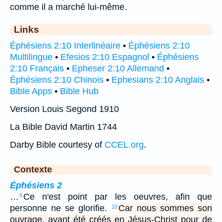
comme il a marché lui-même.
Links
Éphésiens 2:10 Interlinéaire
•
Éphésiens 2:10
Multilingue
•
Efesios 2:10 Espagnol
•
Éphésiens
2:10 Français
•
Epheser 2:10 Allemand
•
Éphésiens 2:10 Chinois
•
Ephesians 2:10 Anglais
•
Bible Apps
•
Bible Hub
Version Louis Segond 1910
La Bible David Martin 1744
Darby Bible courtesy of
CCEL.org
.
Contexte
Éphésiens 2
…
Ce n'est point par les oeuvres, afin que
9
personne ne se glorifie.
Car nous sommes son
10
ouvrage, ayant été créés en Jésus-Christ pour de