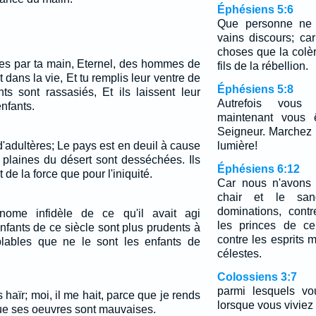
Éphésiens 5:6
Que personne ne 
vains discours; ca
choses que la colèr
s par ta main, Eternel, des hommes de
fils de la rébellion.
 dans la vie, Et tu remplis leur ventre de
Éphésiens 5:8
ts sont rassasiés, Et ils laissent leur
Autrefois vous 
enfants.
maintenant vous 
Seigneur. Marchez
d'adultères; Le pays est en deuil à cause
lumière!
 plaines du désert sont desséchées. Ils
Éphésiens 6:12
 de la force que pour l'iniquité.
Car nous n'avons 
chair et le san
dominations, contr
nome infidèle de ce qu'il avait agi
les princes de c
fants de ce siècle sont plus prudents à
contre les esprits 
blables que ne le sont les enfants de
célestes.
Colossiens 3:7
parmi lesquels vo
aïr; moi, il me hait, parce que je rends
lorsque vous viviez
ue ses oeuvres sont mauvaises.