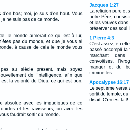
Jacques 1:27
La religion pure et
es d'en bas; moi, je suis d'en haut. Vous
notre Père, consiste
 je ne suis pas de ce monde.
et les veuves dans l
préserver des souil
e, le monde aimerait ce qui est à lui;
1 Pierre 4:3
'êtes pas du monde, et que je vous ai
C'est assez, en effe
 monde, à cause de cela le monde vous
passé accompli la 
marchant dans l
convoitises, l'iv
manger et du boir
pas au siècle présent, mais soyez
criminelles.
ouvellement de l'intelligence, afin que
 est la volonté de Dieu, ce qui est bon,
Apocalypse 16:17
Le septième versa sa
sortit du temple, du 
disait: C'en est fait!
e absolue avec les impudiques de ce
upides et les ravisseurs, ou avec les
 vous faudrait sortir du monde.