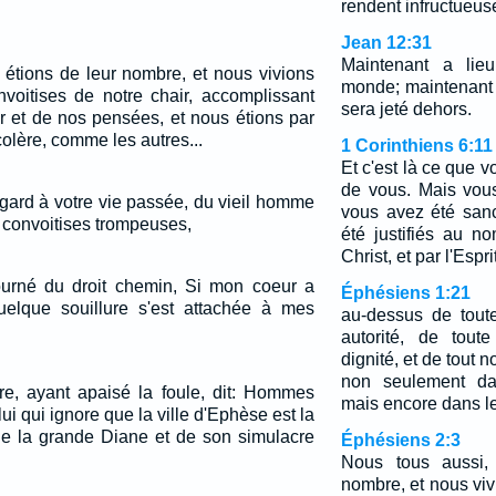
rendent infructueus
Jean 12:31
Maintenant a lie
 étions de leur nombre, et nous vivions
monde; maintenant
nvoitises de notre chair, accomplissant
sera jeté dehors.
ir et de nos pensées, et nous étions par
olère, comme les autres...
1 Corinthiens 6:11
Et c'est là ce que 
de vous. Mais vou
égard à votre vie passée, du vieil homme
vous avez été sanc
s convoitises trompeuses,
été justifiés au 
Christ, et par l'Espr
ourné du droit chemin, Si mon coeur a
Éphésiens 1:21
uelque souillure s'est attachée à mes
au-dessus de tout
autorité, de tout
dignité, et de tout
non seulement dan
re, ayant apaisé la foule, dit: Hommes
mais encore dans le 
ui qui ignore que la ville d'Ephèse est la
e la grande Diane et de son simulacre
Éphésiens 2:3
Nous tous aussi,
nombre, et nous viv