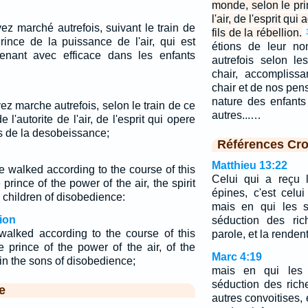
monde, selon le pr
l'air, de l'esprit qu
z marché autrefois, suivant le train de
fils de la rébellion.
ince de la puissance de l'air, qui est
étions de leur no
ntenant avec efficace dans les enfants
autrefois selon le
chair, accompliss
chair et de nos pen
nature des enfant
z marche autrefois, selon le train de ce
autres...…
l'autorite de l'air, de l'esprit qui opere
ls de la desobeissance;
Références Cro
Matthieu 13:22
e walked according to the course of this
Celui qui a reçu 
prince of the power of the air, the spirit
épines, c'est celu
 children of disobedience:
mais en qui les s
ion
séduction des ric
walked according to the course of this
parole, et la renden
e prince of the power of the air, of the
Marc 4:19
 in the sons of disobedience;
mais en qui les 
séduction des rich
e
autres convoitises, é