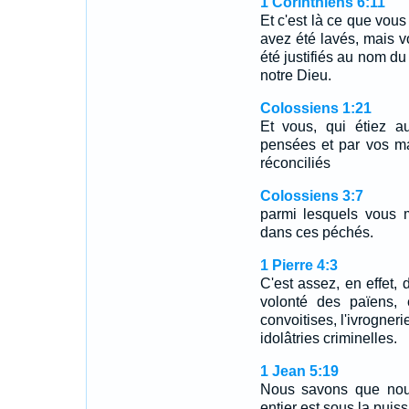
1 Corinthiens 6:11
Et c'est là ce que vou
avez été lavés, mais v
été justifiés au nom du
notre Dieu.
Colossiens 1:21
Et vous, qui étiez a
pensées et par vos ma
réconciliés
Colossiens 3:7
parmi lesquels vous m
dans ces péchés.
1 Pierre 4:3
C'est assez, en effet,
volonté des païens, 
convoitises, l'ivrogneri
idolâtries criminelles.
1 Jean 5:19
Nous savons que nou
entier est sous la puis