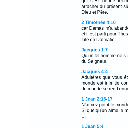
qui s'est donné lui
arracher du présent si
Dieu et Père,
2 Timothée 4:10
car Démas m'a abandon
et il est parti pour Th
Tite en Dalmatie.
Jacques 1:7
Qu'un tel homme ne s'
du Seigneur:
Jacques 4:4
Adultères que vous ê
monde est inimitié co
du monde se rend enne
1 Jean 2:15-17
N'aimez point le monde
Si quelqu'un aime le mo
…
1 Jean 5:4