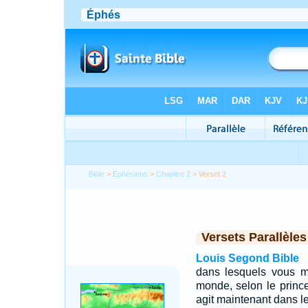
Bible
>
Éphésiens
>
Chapitre 2
> Verset 2
Versets Parallèles
Louis Segond Bible
dans lesquels vous ma
monde, selon le prince 
agit maintenant dans les