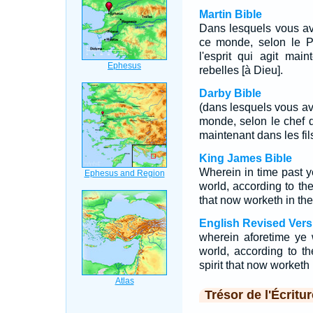
Martin Bible
Dans lesquels vous ave
ce monde, selon le Pr
l'esprit qui agit mai
rebelles [à Dieu].
Darby Bible
(dans lesquels vous ave
monde, selon le chef de 
maintenant dans les fi
King James Bible
Wherein in time past y
world, according to the 
that now worketh in the
English Revised Vers
wherein aforetime ye 
world, according to th
spirit that now worketh
Trésor de l'Écritur