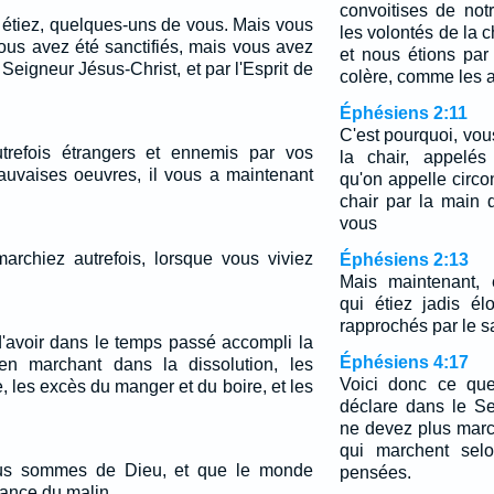
convoitises de not
s étiez, quelques-uns de vous. Mais vous
les volontés de la 
ous avez été sanctifiés, mais vous avez
et nous étions par
 Seigneur Jésus-Christ, et par l'Esprit de
colère, comme les au
Éphésiens 2:11
C'est pourquoi, vou
utrefois étrangers et ennemis par vos
la chair, appelés
uvaises oeuvres, il vous a maintenant
qu'on appelle circon
chair par la main
vous
archiez autrefois, lorsque vous viviez
Éphésiens 2:13
Mais maintenant, 
qui étiez jadis é
rapprochés par le s
 d'avoir dans le temps passé accompli la
Éphésiens 4:17
en marchant dans la dissolution, les
Voici donc ce que
e, les excès du manger et du boire, et les
déclare dans le Se
ne devez plus mar
qui marchent selo
s sommes de Dieu, et que le monde
pensées.
sance du malin.