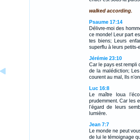
walked according.
Psaume 17:14
Délivre-moi des homme
ce monde! Leur part est
tes biens; Leurs enfan
superflu à leurs petits-
Jérémie 23:10
Car le pays est rempli 
de la malédiction; Les
courent au mal, Ils n'ont
Luc 16:8
Le maître loua l'éco
prudemment. Car les en
l'égard de leurs sem
lumière.
Jean 7:7
Le monde ne peut vous h
de lui le témoignage q