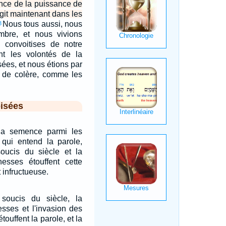
ince de la puissance de
i agit maintenant dans les
Nous tous aussi, nous
3
mbre, et nous vivions
s convoitises de notre
ant les volontés de la
sées, et nous étions par
s de colère, comme les
isées
la semence parmi les
i qui entend la parole,
oucis du siècle et la
hesses étouffent cette
t infructueuse.
soucis du siècle, la
esses et l'invasion des
touffent la parole, et la