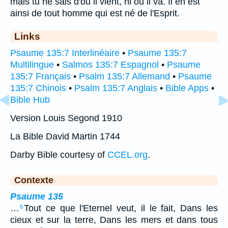
mais tu ne sais d'où il vient, ni où il va. Il en est
ainsi de tout homme qui est né de l'Esprit.
Links
Psaume 135:7 Interlinéaire
•
Psaume 135:7
Multilingue
•
Salmos 135:7 Espagnol
•
Psaume
135:7 Français
•
Psalm 135:7 Allemand
•
Psaume
135:7 Chinois
•
Psalm 135:7 Anglais
•
Bible Apps
•
Bible Hub
Version Louis Segond 1910
La Bible David Martin 1744
Darby Bible courtesy of
CCEL.org
.
Contexte
Psaume 135
…
Tout ce que l'Eternel veut, il le fait, Dans les
6
cieux et sur la terre, Dans les mers et dans tous