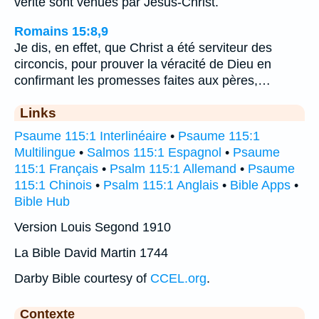
vérité sont venues par Jésus-Christ.
Romains 15:8,9
Je dis, en effet, que Christ a été serviteur des
circoncis, pour prouver la véracité de Dieu en
confirmant les promesses faites aux pères,…
Links
Psaume 115:1 Interlinéaire
•
Psaume 115:1
Multilingue
•
Salmos 115:1 Espagnol
•
Psaume
115:1 Français
•
Psalm 115:1 Allemand
•
Psaume
115:1 Chinois
•
Psalm 115:1 Anglais
•
Bible Apps
•
Bible Hub
Version Louis Segond 1910
La Bible David Martin 1744
Darby Bible courtesy of
CCEL.org
.
Contexte