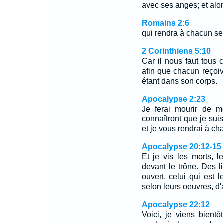
avec ses anges; et alor
Romains 2:6
qui rendra à chacun se
2 Corinthiens 5:10
Car il nous faut tous c
afin que chacun reçoive
étant dans son corps.
Apocalypse 2:23
Je ferai mourir de mo
connaîtront que je suis
et je vous rendrai à c
Apocalypse 20:12-15
Et je vis les morts, l
devant le trône. Des li
ouvert, celui qui est l
selon leurs oeuvres, d'
Apocalypse 22:12
Voici, je viens bientô