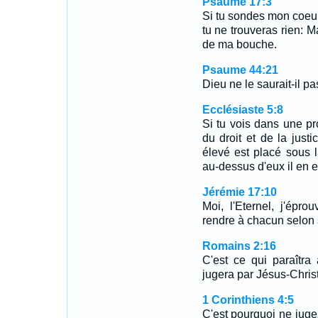
Psaume 17:3
Si tu sondes mon coeur, 
tu ne trouveras rien: M
de ma bouche.
Psaume 44:21
Dieu ne le saurait-il pa
Ecclésiaste 5:8
Si tu vois dans une pr
du droit et de la just
élevé est placé sous l
au-dessus d'eux il en e
Jérémie 17:10
Moi, l'Eternel, j'épr
rendre à chacun selon s
Romains 2:16
C'est ce qui paraîtra
jugera par Jésus-Chris
1 Corinthiens 4:5
C'est pourquoi ne juge