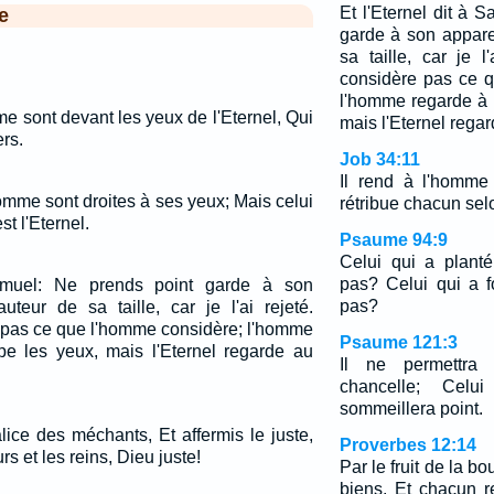
Et l'Eternel dit à 
e
garde à son appare
sa taille, car je l
considère pas ce 
l'homme regarde à 
e sont devant les yeux de l'Eternel, Qui
mais l'Eternel regar
rs.
Job 34:11
Il rend à l'homme
omme sont droites à ses yeux; Mais celui
rétribue chacun sel
st l'Eternel.
Psaume 94:9
Celui qui a planté l
pas? Celui qui a fo
Samuel: Ne prends point garde à son
pas?
teur de sa taille, car je l'ai rejeté.
e pas ce que l'homme considère; l'homme
Psaume 121:3
pe les yeux, mais l'Eternel regarde au
Il ne permettra
chancelle; Cel
sommeillera point.
ice des méchants, Et affermis le juste,
Proverbes 12:14
s et les reins, Dieu juste!
Par le fruit de la b
biens, Et chacun r