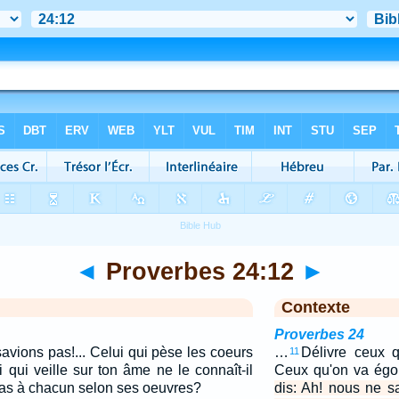
◄
Proverbes 24:12
►
Contexte
Proverbes 24
savions pas!... Celui qui pèse les coeurs
…
Délivre ceux q
11
i qui veille sur ton âme ne le connaît-il
Ceux qu'on va égor
 pas à chacun selon ses oeuvres?
dis: Ah! nous ne sa