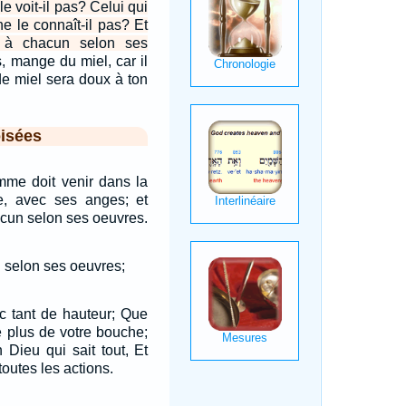
e voit-il pas? Celui qui
ne le connaît-il pas? Et
s à chacun selon ses
s, mange du miel, car il
de miel sera doux à ton
isées
omme doit venir dans la
e, avec ses anges; et
hacun selon ses oeuvres.
 selon ses oeuvres;
c tant de hauteur; Que
e plus de votre bouche;
n Dieu qui sait tout, Et
toutes les actions.