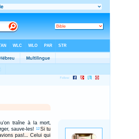
u'on traîne à la mort,
ger, sauve-les!
Si tu
12
vions pas!... Celui qui