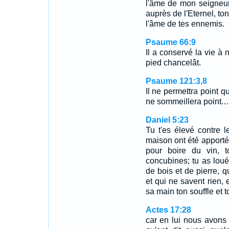
l'âme de mon seigneur
auprès de l'Eternel, ton
l'âme de tes ennemis.
Psaume 66:9
Il a conservé la vie à 
pied chancelât.
Psaume 121:3,8
Il ne permettra point q
ne sommeillera point.
Daniel 5:23
Tu t'es élevé contre 
maison ont été apportés
pour boire du vin, t
concubines; tu as loué l
de bois et de pierre, q
et qui ne savent rien, 
sa main ton souffle et t
Actes 17:28
car en lui nous avons l