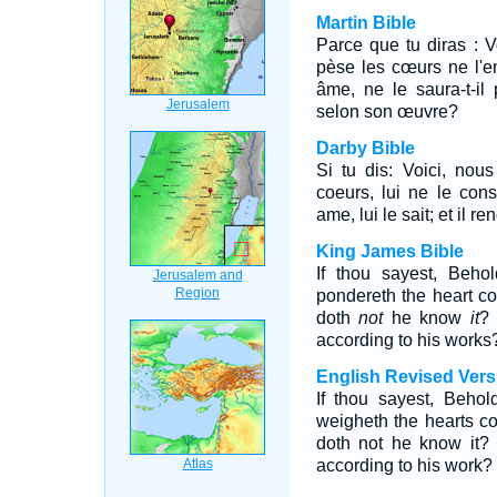
Martin Bible
Parce que tu diras : V
pèse les cœurs ne l'ent
âme, ne le saura-t-il 
selon son œuvre?
Darby Bible
Si tu dis: Voici, nou
coeurs, lui ne le cons
ame, lui le sait; et il 
King James Bible
If thou sayest, Beho
pondereth the heart c
doth
not
he know
it
?
according to his works
English Revised Vers
If thou sayest, Behol
weigheth the hearts co
doth not he know it?
according to his work?