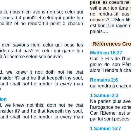
pèse les coeurs ne l
veille sur ton âme 
oici, nous n'en avons rien su; celui qui
ne rendra-t-il pa
endra-t-il point? et celui qui garde ton
oeuvres?
Mon fil
13
point? et ne rendra-t-il point à chacun
est bon; Un rayon 
palais.…
Références Cro
s n'en savions rien; celui qui pese les
iderera-t-il pas? et celui qui garde ton
Matthieu 16:27
rend à l'homme selon son oeuvre.
Car le Fils de l'h
gloire de son Pèr
alors il rendra à c
ld, we knew it not; doth not he that
onsider
it
? and he that keepeth thy soul,
Romains 2:6
 and shall
not
he render to
every
man
qui rendra à chacun
?
1 Samuel 2:3
ion
Ne parlez plus ave
d, we knew not this: doth not he that
l'arrogance ne sort
nsider it? and he that keepeth thy soul,
Car l'Eternel est u
 and shall not he render to every man
par lui sont pesées 
1 Samuel 16:7