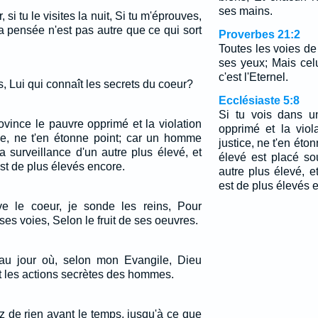
ses mains.
si tu le visites la nuit, Si tu m'éprouves,
a pensée n'est pas autre que ce qui sort
Proverbes 21:2
Toutes les voies de
ses yeux; Mais cel
c'est l'Eternel.
s, Lui qui connaît les secrets du coeur?
Ecclésiaste 5:8
Si tu vois dans u
ovince le pauvre opprimé et la violation
opprimé et la viol
ice, ne t'en étonne point; car un homme
justice, ne t'en ét
a surveillance d'un autre plus élevé, et
élevé est placé so
st de plus élevés encore.
autre plus élevé, e
est de plus élevés 
ouve le coeur, je sonde les reins, Pour
es voies, Selon le fruit de ses oeuvres.
 au jour où, selon mon Evangile, Dieu
t les actions secrètes des hommes.
z de rien avant le temps, jusqu'à ce que