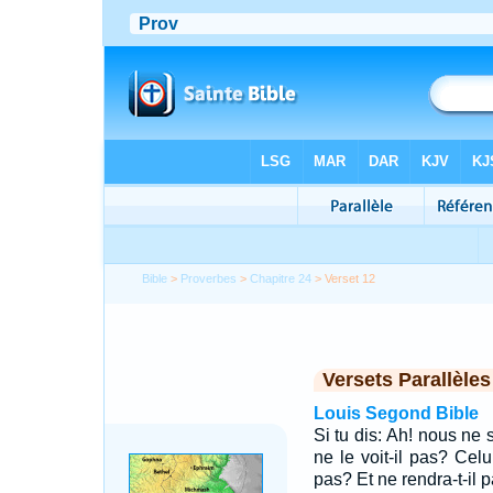
Bible
>
Proverbes
>
Chapitre 24
> Verset 12
Versets Parallèles
Louis Segond Bible
Si tu dis: Ah! nous ne 
ne le voit-il pas? Celu
pas? Et ne rendra-t-il