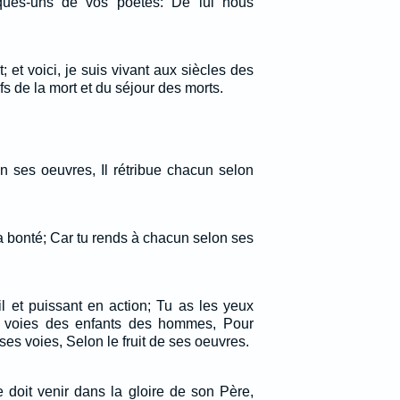
lques-uns de vos poètes: De lui nous
rt; et voici, je suis vivant aux siècles des
efs de la mort et du séjour des morts.
n ses oeuvres, Il rétribue chacun selon
la bonté; Car tu rends à chacun selon ses
l et puissant en action; Tu as les yeux
es voies des enfants des hommes, Pour
es voies, Selon le fruit de ses oeuvres.
 doit venir dans la gloire de son Père,