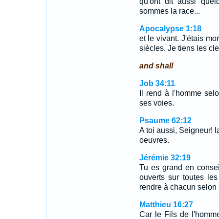
qu'ont dit aussi que
sommes la race...
Apocalypse 1:18
et le vivant. J'étais mo
siècles. Je tiens les cl
and shall
Job 34:11
Il rend à l'homme selo
ses voies.
Psaume 62:12
A toi aussi, Seigneur! 
oeuvres.
Jérémie 32:19
Tu es grand en consei
ouverts sur toutes l
rendre à chacun selon s
Matthieu 16:27
Car le Fils de l'homme