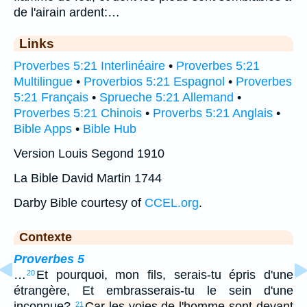
de l'airain ardent:…
Links
Proverbes 5:21 Interlinéaire
•
Proverbes 5:21
Multilingue
•
Proverbios 5:21 Espagnol
•
Proverbes
5:21 Français
•
Sprueche 5:21 Allemand
•
Proverbes 5:21 Chinois
•
Proverbs 5:21 Anglais
•
Bible Apps
•
Bible Hub
Version Louis Segond 1910
La Bible David Martin 1744
Darby Bible courtesy of
CCEL.org
.
Contexte
Proverbes 5
…
Et pourquoi, mon fils, serais-tu épris d'une
20
étrangère, Et embrasserais-tu le sein d'une
inconnue?
Car les voies de l'homme sont devant
21