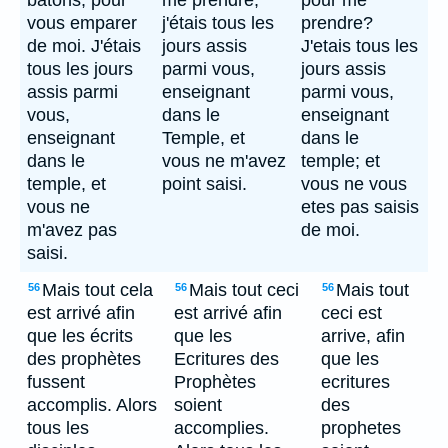
bâtons, pour
me prendre;
pour me
vous emparer
j'étais tous les
prendre?
de moi. J'étais
jours assis
J'etais tous les
tous les jours
parmi vous,
jours assis
assis parmi
enseignant
parmi vous,
vous,
dans le
enseignant
enseignant
Temple, et
dans le
dans le
vous ne m'avez
temple; et
temple, et
point saisi.
vous ne vous
vous ne
etes pas saisis
m'avez pas
de moi.
saisi.
Mais tout cela
Mais tout ceci
Mais tout
56
56
56
est arrivé afin
est arrivé afin
ceci est
que les écrits
que les
arrive, afin
des prophètes
Ecritures des
que les
fussent
Prophètes
ecritures
accomplis. Alors
soient
des
tous les
accomplies.
prophetes