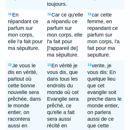
toujours.
En
Car ce qu'elle
car cette
12
12
12
répandant ce
a répandu ce
femme, en
parfum sur
parfum sur
repandant ce
mon corps,
mon corps, elle
parfum sur
elle l'a fait pour
l'a fait pour
mon corps, l'a
ma sépulture.
[l'appareil de]
fait pour ma
ma sépulture.
sepulture.
Je vous le
En vérité je
verite, je
13
13
13
dis en vérité,
vous dis, que
vous dis: En
partout où
dans tous les
quelque lieu
cette bonne
endroits du
que cet
nouvelle sera
monde où cet
evangile soit
prêchée, dans
Evangile sera
preche dans le
le monde
prêché, ce
monde entier,
entier, on
qu'elle a fait
on parlera
racontera
sera aussi
aussi de ce
aussi en
récité en
que cette