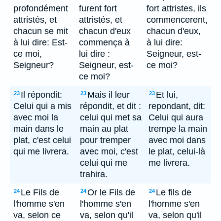
profondément
furent fort
fort attristes, ils
attristés, et
attristés, et
commencerent,
chacun se mit
chacun d'eux
chacun d'eux,
à lui dire: Est-
commença à
à lui dire:
ce moi,
lui dire :
Seigneur, est-
Seigneur?
Seigneur, est-
ce moi?
ce moi?
Il répondit:
Mais il leur
Et lui,
23
23
23
Celui qui a mis
répondit, et dit :
repondant, dit:
avec moi la
celui qui met sa
Celui qui aura
main dans le
main au plat
trempe la main
plat, c'est celui
pour tremper
avec moi dans
qui me livrera.
avec moi, c'est
le plat, celui-là
celui qui me
me livrera.
trahira.
Le Fils de
Or le Fils de
Le fils de
24
24
24
l'homme s'en
l'homme s'en
l'homme s'en
va, selon ce
va, selon qu'il
va, selon qu'il