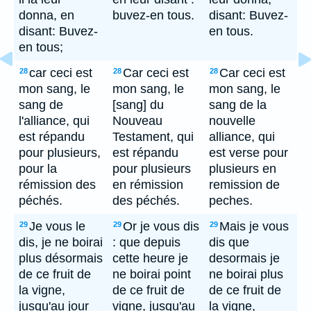
donna, en
buvez-en tous.
disant: Buvez-
disant: Buvez-
en tous.
en tous;
car ceci est
Car ceci est
Car ceci est
28
28
28
mon sang, le
mon sang, le
mon sang, le
sang de
[sang] du
sang de la
l'alliance, qui
Nouveau
nouvelle
est répandu
Testament, qui
alliance, qui
pour plusieurs,
est répandu
est verse pour
pour la
pour plusieurs
plusieurs en
rémission des
en rémission
remission de
péchés.
des péchés.
peches.
Je vous le
Or je vous dis
Mais je vous
29
29
29
dis, je ne boirai
: que depuis
dis que
plus désormais
cette heure je
desormais je
de ce fruit de
ne boirai point
ne boirai plus
la vigne,
de ce fruit de
de ce fruit de
jusqu'au jour
vigne, jusqu'au
la vigne,