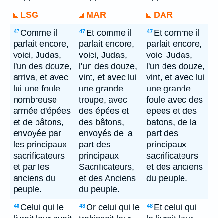
LSG
MAR
DAR
Comme il
Et comme il
Et comme il
47
47
47
parlait encore,
parlait encore,
parlait encore,
voici, Judas,
voici, Judas,
voici Judas,
l'un des douze,
l'un des douze,
l'un des douze,
arriva, et avec
vint, et avec lui
vint, et avec lui
lui une foule
une grande
une grande
nombreuse
troupe, avec
foule avec des
armée d'épées
des épées et
epees et des
et de bâtons,
des bâtons,
batons, de la
envoyée par
envoyés de la
part des
les principaux
part des
principaux
sacrificateurs
principaux
sacrificateurs
et par les
Sacrificateurs,
et des anciens
anciens du
et des Anciens
du peuple.
peuple.
du peuple.
Celui qui le
Or celui qui le
Et celui qui
48
48
48