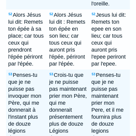
l'oreille.
Alors Jésus
Alors Jésus
Jesus lui dit:
52
52
52
lui dit: Remets
lui dit : Remets
Remets ton
ton épée à sa
ton épée en
epee en son
place; car tous
son lieu; car
lieu; car tous
ceux qui
tous ceux qui
ceux qui
prendront
auront pris
auront pris
l'épée périront
l'épée, périront
l'epee periront
par l'épée.
par l'épée.
par l'epee.
Penses-tu
Crois-tu que
Penses-tu
53
53
53
que je ne
je ne puisse
que je ne
puisse pas
pas maintenant
puisse pas
invoquer mon
prier mon Père,
maintenant
Père, qui me
qui me
prier mon
donnerait à
donnerait
Pere, et il me
l'instant plus
présentement
fournira plus
de douze
plus de douze
de douze
légions
Légions
legions