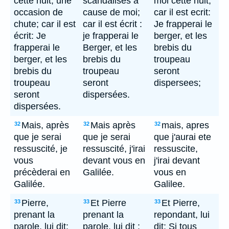
cette nuit, une
scandalisés à
moi cette nuit;
occasion de
cause de moi;
car il est ecrit:
chute; car il est
car il est écrit :
Je frapperai le
écrit: Je
je frapperai le
berger, et les
frapperai le
Berger, et les
brebis du
berger, et les
brebis du
troupeau
brebis du
troupeau
seront
troupeau
seront
dispersees;
seront
dispersées.
dispersées.
Mais, après
Mais après
mais, apres
32
32
32
que je serai
que je serai
que j'aurai ete
ressuscité, je
ressuscité, j'irai
ressuscite,
vous
devant vous en
j'irai devant
précèderai en
Galilée.
vous en
Galilée.
Galilee.
Pierre,
Et Pierre
Et Pierre,
33
33
33
prenant la
prenant la
repondant, lui
parole, lui dit:
parole, lui dit :
dit: Si tous