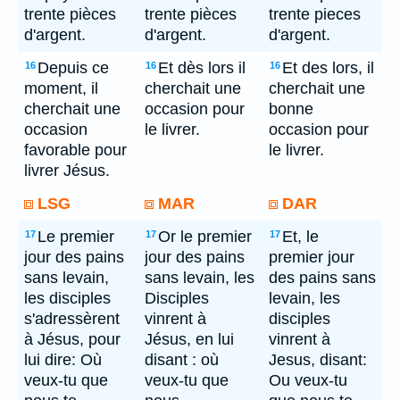
trente pièces
trente pièces
trente pieces
d'argent.
d'argent.
d'argent.
Depuis ce
Et dès lors il
Et des lors, il
16
16
16
moment, il
cherchait une
cherchait une
cherchait une
occasion pour
bonne
occasion
le livrer.
occasion pour
favorable pour
le livrer.
livrer Jésus.
LSG
MAR
DAR
Le premier
Or le premier
Et, le
17
17
17
jour des pains
jour des pains
premier jour
sans levain,
sans levain, les
des pains sans
les disciples
Disciples
levain, les
s'adressèrent
vinrent à
disciples
à Jésus, pour
Jésus, en lui
vinrent à
lui dire: Où
disant : où
Jesus, disant:
veux-tu que
veux-tu que
Ou veux-tu