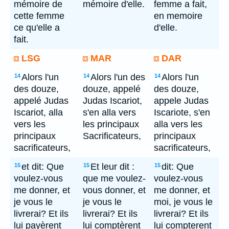
mémoire de
mémoire d'elle.
femme a fait,
cette femme
en memoire
ce qu'elle a
d'elle.
fait.
LSG
MAR
DAR
Alors l'un
Alors l'un des
Alors l'un
14
14
14
des douze,
douze, appelé
des douze,
appelé Judas
Judas Iscariot,
appele Judas
Iscariot, alla
s'en alla vers
Iscariote, s'en
vers les
les principaux
alla vers les
principaux
Sacrificateurs,
principaux
sacrificateurs,
sacrificateurs,
et dit: Que
Et leur dit :
dit: Que
15
15
15
voulez-vous
que me voulez-
voulez-vous
me donner, et
vous donner, et
me donner, et
je vous le
je vous le
moi, je vous le
livrerai? Et ils
livrerai? Et ils
livrerai? Et ils
lui payèrent
lui comptèrent
lui compterent