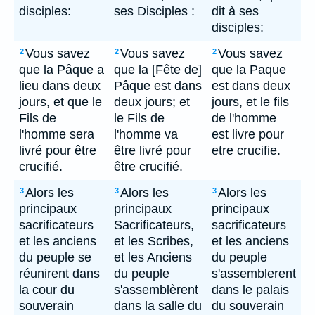
disciples:
ses Disciples :
dit à ses
disciples:
Vous savez
Vous savez
Vous savez
2
2
2
que la Pâque a
que la [Fête de]
que la Paque
lieu dans deux
Pâque est dans
est dans deux
jours, et que le
deux jours; et
jours, et le fils
Fils de
le Fils de
de l'homme
l'homme sera
l'homme va
est livre pour
livré pour être
être livré pour
etre crucifie.
crucifié.
être crucifié.
Alors les
Alors les
Alors les
3
3
3
principaux
principaux
principaux
sacrificateurs
Sacrificateurs,
sacrificateurs
et les anciens
et les Scribes,
et les anciens
du peuple se
et les Anciens
du peuple
réunirent dans
du peuple
s'assemblerent
la cour du
s'assemblèrent
dans le palais
souverain
dans la salle du
du souverain