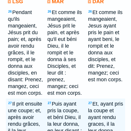
LSG
MAR
DAR
Pendant
Et comme ils
Et comme ils
26
26
26
qu'ils
mangeaient,
mangeaient,
mangeaient,
Jésus prit le
Jesus ayant
Jésus prit du
pain, et après
pris le pain et
pain; et, après
qu'il eut béni
ayant beni, le
avoir rendu
Dieu, il le
rompit et le
grâces, il le
rompit et le
donna aux
rompit, et le
donna à ses
disciples, et
donna aux
Disciples, et
dit: Prenez,
disciples, en
leur dit :
mangez; ceci
disant: Prenez,
prenez,
est mon corps.
mangez, ceci
mangez; ceci
est mon corps.
est mon corps.
Il prit ensuite
Puis ayant
Et, ayant pris
27
27
27
une coupe; et,
pris la coupe,
la coupe et
après avoir
et béni Dieu, il
ayant rendu
rendu grâces,
la leur donna,
graces, il la
il la leur
en leur disant :
leur donna,