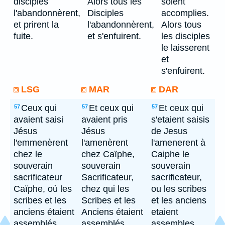
disciples
Alors tous les
soient
l'abandonnèrent,
Disciples
accomplies.
et prirent la
l'abandonnèrent,
Alors tous
fuite.
et s'enfuirent.
les disciples
le laisserent
et
s'enfuirent.
LSG
MAR
DAR
Ceux qui
Et ceux qui
Et ceux qui
57
57
57
avaient saisi
avaient pris
s'etaient saisis
Jésus
Jésus
de Jesus
l'emmenèrent
l'amenèrent
l'amenerent à
chez le
chez Caïphe,
Caiphe le
souverain
souverain
souverain
sacrificateur
Sacrificateur,
sacrificateur,
Caïphe, où les
chez qui les
ou les scribes
scribes et les
Scribes et les
et les anciens
anciens étaient
Anciens étaient
etaient
assemblés.
assemblés.
assembles.