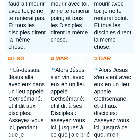
faudrait mourir
mourir avec toi,
mourir avec
avec toi, je ne
je ne te renierai
toi, je ne te
te renierai pas.
point; et tous
renierai point.
Et tous les
les Disciples
Et tous les
disciples dirent
dirent la même
disciples dirent
la même
chose.
la meme
chose.
chose.
LSG
MAR
DAR
Là-dessus,
Alors Jésus
Alors Jesus
36
36
36
Jésus alla
s'en vint avec
s'en vient avec
avec eux dans
eux en un lieu
eux en un lieu
un lieu appelé
appelé
appele
Gethsémané,
Gethsémané;
Gethsemane,
et il dit aux
et il dit à ses
et dit aux
disciples:
Disciples :
disciples:
Asseyez-vous
asseyez-vous
Asseyez-vous
ici, pendant
ici, jusques à
ici, jusqu'à ce
que je
ce que j'aie prié
que, m'en