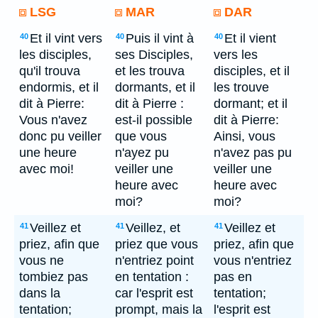
LSG
MAR
DAR
Et il vint vers
Puis il vint à
Et il vient
40
40
40
les disciples,
ses Disciples,
vers les
qu'il trouva
et les trouva
disciples, et il
endormis, et il
dormants, et il
les trouve
dit à Pierre:
dit à Pierre :
dormant; et il
Vous n'avez
est-il possible
dit à Pierre:
donc pu veiller
que vous
Ainsi, vous
une heure
n'ayez pu
n'avez pas pu
avec moi!
veiller une
veiller une
heure avec
heure avec
moi?
moi?
Veillez et
Veillez, et
Veillez et
41
41
41
priez, afin que
priez que vous
priez, afin que
vous ne
n'entriez point
vous n'entriez
tombiez pas
en tentation :
pas en
dans la
car l'esprit est
tentation;
tentation;
prompt, mais la
l'esprit est