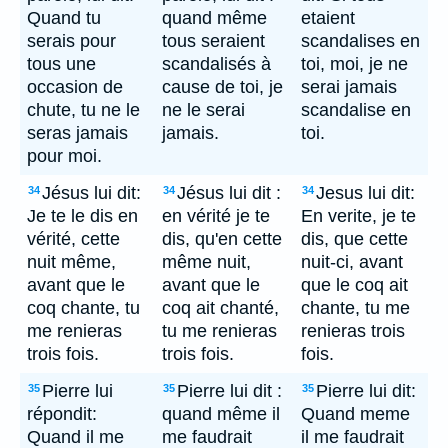
Quand tu
quand même
etaient
serais pour
tous seraient
scandalises en
tous une
scandalisés à
toi, moi, je ne
occasion de
cause de toi, je
serai jamais
chute, tu ne le
ne le serai
scandalise en
seras jamais
jamais.
toi.
pour moi.
Jésus lui dit:
Jésus lui dit :
Jesus lui dit:
34
34
34
Je te le dis en
en vérité je te
En verite, je te
vérité, cette
dis, qu'en cette
dis, que cette
nuit même,
même nuit,
nuit-ci, avant
avant que le
avant que le
que le coq ait
coq chante, tu
coq ait chanté,
chante, tu me
me renieras
tu me renieras
renieras trois
trois fois.
trois fois.
fois.
Pierre lui
Pierre lui dit :
Pierre lui dit:
35
35
35
répondit:
quand même il
Quand meme
Quand il me
me faudrait
il me faudrait