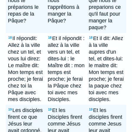
nous te
nous
que nous te
préparions le
t'apprêtions à
preparions ce
repas de la
manger la
qu'il faut pour
Pâque?
Pâque?
manger la
paque?
Il répondit:
Et il répondit :
Et il dit: Allez
18
18
18
Allez à la ville
allez à la ville
à la ville
chez un tel, et
vers un tel, et
aupres d'un
vous lui direz:
dites-lui : le
tel, et dites-lui:
Le maître dit:
Maître dit : mon
le maitre dit:
Mon temps est
temps est
Mon temps est
proche; je ferai
proche; je ferai
proche; je ferai
chez toi la
la Pâque chez
la paque chez
Pâque avec
toi avec mes
toi avec mes
mes disciples.
Disciples.
disciples.
Les disciples
Et les
Et les
19
19
19
firent ce que
Disciples firent
disciples firent
Jésus leur
comme Jésus
comme Jesus
avait ordonné,
leur avait
leur avait