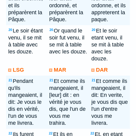
et ils
ordonné, et
ordonne, et ils
préparèrent la
préparèrent la
appreterent la
Pâque.
Pâque.
paque.
Le soir étant
Or quand le
Et le soir
20
20
20
venu, il se mit
soir fut venu, il
etant venu, il
à table avec
se mit à table
se mit à table
les douze.
avec les douze.
avec les
douze.
LSG
MAR
DAR
Pendant
Et comme ils
Et comme ils
21
21
21
qu'ils
mangeaient, il
mangeaient, il
mangeaient, il
[leur] dit : en
dit: En verite,
dit: Je vous le
vérité je vous
je vous dis que
dis en vérité,
dis, que l'un de
l'un d'entre
l'un de vous
vous me
vous me
me livrera.
trahira.
livrera.
Ils furent
Et ils en
Et, en etant
22
22
22