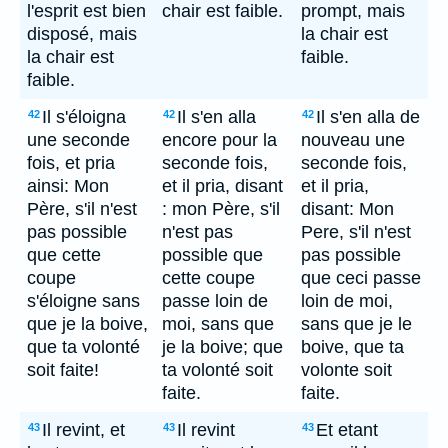
l'esprit est bien
chair est faible.
prompt, mais
disposé, mais
la chair est
la chair est
faible.
faible.
Il s'éloigna
Il s'en alla
Il s'en alla de
42
42
42
une seconde
encore pour la
nouveau une
fois, et pria
seconde fois,
seconde fois,
ainsi: Mon
et il pria, disant
et il pria,
Père, s'il n'est
: mon Père, s'il
disant: Mon
pas possible
n'est pas
Pere, s'il n'est
que cette
possible que
pas possible
coupe
cette coupe
que ceci passe
s'éloigne sans
passe loin de
loin de moi,
que je la boive,
moi, sans que
sans que je le
que ta volonté
je la boive; que
boive, que ta
soit faite!
ta volonté soit
volonte soit
faite.
faite.
Il revint, et
Il revint
Et etant
43
43
43