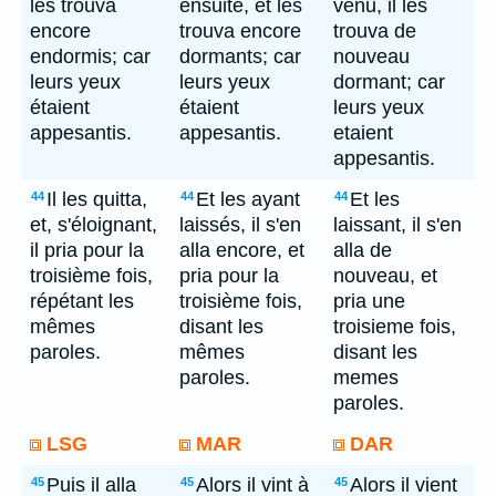
les trouva
ensuite, et les
venu, il les
encore
trouva encore
trouva de
endormis; car
dormants; car
nouveau
leurs yeux
leurs yeux
dormant; car
étaient
étaient
leurs yeux
appesantis.
appesantis.
etaient
appesantis.
Il les quitta,
Et les ayant
Et les
44
44
44
et, s'éloignant,
laissés, il s'en
laissant, il s'en
il pria pour la
alla encore, et
alla de
troisième fois,
pria pour la
nouveau, et
répétant les
troisième fois,
pria une
mêmes
disant les
troisieme fois,
paroles.
mêmes
disant les
paroles.
memes
paroles.
LSG
MAR
DAR
Puis il alla
Alors il vint à
Alors il vient
45
45
45