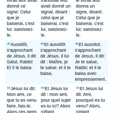
livrait leur avait
trahissait leur
le livrait leur
donné ce
avait donné un
donna un
signe: Celui
signal, disant :
signe, disant:
que je
celui que je
Celui que je
baiserai, c'est
baiserai, c'est
baiserai, c'est
lui; saisissez-
lui, saisissez-
lui; saisissez-
le.
le.
le.
Aussitôt,
Et aussitôt
Et aussitot,
49
49
49
s'approchant
s'approchant
s'approchant
de Jésus, il dit:
de Jésus, il lui
de Jesus, il dit:
Salut, Rabbi!
dit : Maître, je
Je te salue,
Et il le baisa.
te salue; et il le
Rabbi; et il le
baisa.
baisa avec
empressement.
Jésus lui dit:
Et Jésus lui
Et Jesus lui
50
50
50
Mon ami, ce
dit : mon ami,
dit: Ami,
que tu es venu
pour quel sujet
pourquoi es-tu
faire, fais-le.
es-tu ici? Alors
venu? Alors,
Alors ces gens
s'étant
s'etant