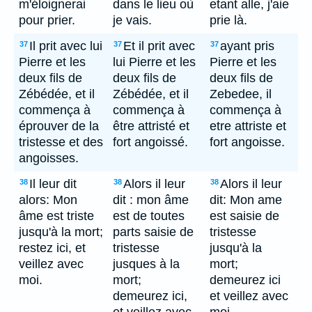
m'éloignerai
dans le lieu où
etant alle, j'aie
pour prier.
je vais.
prie là.
Il prit avec lui
Et il prit avec
ayant pris
37
37
37
Pierre et les
lui Pierre et les
Pierre et les
deux fils de
deux fils de
deux fils de
Zébédée, et il
Zébédée, et il
Zebedee, il
commença à
commença à
commença à
éprouver de la
être attristé et
etre attriste et
tristesse et des
fort angoissé.
fort angoisse.
angoisses.
Il leur dit
Alors il leur
Alors il leur
38
38
38
alors: Mon
dit : mon âme
dit: Mon ame
âme est triste
est de toutes
est saisie de
jusqu'à la mort;
parts saisie de
tristesse
restez ici, et
tristesse
jusqu'à la
veillez avec
jusques à la
mort;
moi.
mort;
demeurez ici
demeurez ici,
et veillez avec