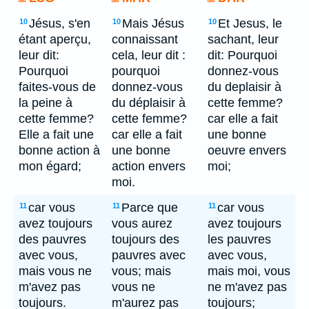
Jésus, s'en
Mais Jésus
Et Jesus, le
10
10
10
étant aperçu,
connaissant
sachant, leur
leur dit:
cela, leur dit :
dit: Pourquoi
Pourquoi
pourquoi
donnez-vous
faites-vous de
donnez-vous
du deplaisir à
la peine à
du déplaisir à
cette femme?
cette femme?
cette femme?
car elle a fait
Elle a fait une
car elle a fait
une bonne
bonne action à
une bonne
oeuvre envers
mon égard;
action envers
moi;
moi.
car vous
Parce que
car vous
11
11
11
avez toujours
vous aurez
avez toujours
des pauvres
toujours des
les pauvres
avec vous,
pauvres avec
avec vous,
mais vous ne
vous; mais
mais moi, vous
m'avez pas
vous ne
ne m'avez pas
toujours.
m'aurez pas
toujours;