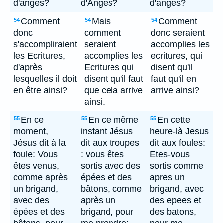
d'anges?
d'Anges?
d'anges?
Comment
Mais
Comment
54
54
54
donc
comment
donc seraient
s'accompliraient
seraient
accomplies les
les Ecritures,
accomplies les
ecritures, qui
d'après
Ecritures qui
disent qu'il
lesquelles il doit
disent qu'il faut
faut qu'il en
en être ainsi?
que cela arrive
arrive ainsi?
ainsi.
En ce
En ce même
En cette
55
55
55
moment,
instant Jésus
heure-là Jesus
Jésus dit à la
dit aux troupes
dit aux foules:
foule: Vous
: vous êtes
Etes-vous
êtes venus,
sortis avec des
sortis comme
comme après
épées et des
apres un
un brigand,
bâtons, comme
brigand, avec
avec des
après un
des epees et
épées et des
brigand, pour
des batons,