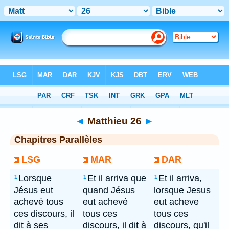
Bible
> Matthieu 26
◄
Matthieu 26
►
Chapitres Parallèles
LSG
MAR
DAR
Lorsque
Et il arriva que
Et il arriva,
1
1
1
Jésus eut
quand Jésus
lorsque Jesus
achevé tous
eut achevé
eut acheve
ces discours, il
tous ces
tous ces
dit à ses
discours, il dit à
discours, qu'il