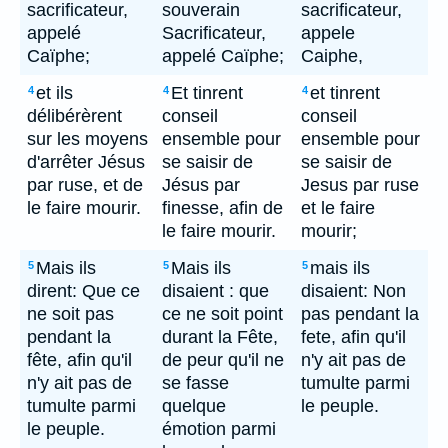
sacrificateur,
souverain
sacrificateur,
appelé
Sacrificateur,
appele
Caïphe;
appelé Caïphe;
Caiphe,
et ils
Et tinrent
et tinrent
4
4
4
délibérèrent
conseil
conseil
sur les moyens
ensemble pour
ensemble pour
d'arrêter Jésus
se saisir de
se saisir de
par ruse, et de
Jésus par
Jesus par ruse
le faire mourir.
finesse, afin de
et le faire
le faire mourir.
mourir;
Mais ils
Mais ils
mais ils
5
5
5
dirent: Que ce
disaient : que
disaient: Non
ne soit pas
ce ne soit point
pas pendant la
pendant la
durant la Fête,
fete, afin qu'il
fête, afin qu'il
de peur qu'il ne
n'y ait pas de
n'y ait pas de
se fasse
tumulte parmi
tumulte parmi
quelque
le peuple.
le peuple.
émotion parmi