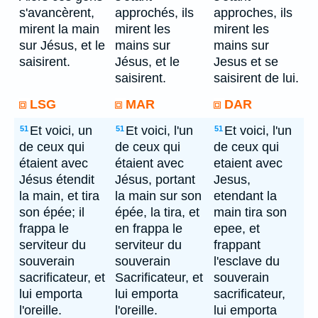
s'avancèrent,
approchés, ils
approches, ils
mirent la main
mirent les
mirent les
sur Jésus, et le
mains sur
mains sur
saisirent.
Jésus, et le
Jesus et se
saisirent.
saisirent de lui.
LSG
MAR
DAR
Et voici, un
Et voici, l'un
Et voici, l'un
51
51
51
de ceux qui
de ceux qui
de ceux qui
étaient avec
étaient avec
etaient avec
Jésus étendit
Jésus, portant
Jesus,
la main, et tira
la main sur son
etendant la
son épée; il
épée, la tira, et
main tira son
frappa le
en frappa le
epee, et
serviteur du
serviteur du
frappant
souverain
souverain
l'esclave du
sacrificateur, et
Sacrificateur, et
souverain
lui emporta
lui emporta
sacrificateur,
l'oreille.
l'oreille.
lui emporta