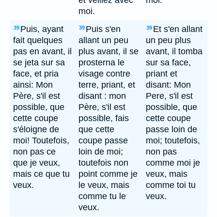
et veillez avec
moi.
moi.
Puis, ayant
Puis s'en
Et s'en allant
39
39
39
fait quelques
allant un peu
un peu plus
pas en avant, il
plus avant, il se
avant, il tomba
se jeta sur sa
prosterna le
sur sa face,
face, et pria
visage contre
priant et
ainsi: Mon
terre, priant, et
disant: Mon
Père, s'il est
disant : mon
Pere, s'il est
possible, que
Père, s'il est
possible, que
cette coupe
possible, fais
cette coupe
s'éloigne de
que cette
passe loin de
moi! Toutefois,
coupe passe
moi; toutefois,
non pas ce
loin de moi;
non pas
que je veux,
toutefois non
comme moi je
mais ce que tu
point comme je
veux, mais
veux.
le veux, mais
comme toi tu
comme tu le
veux.
veux.