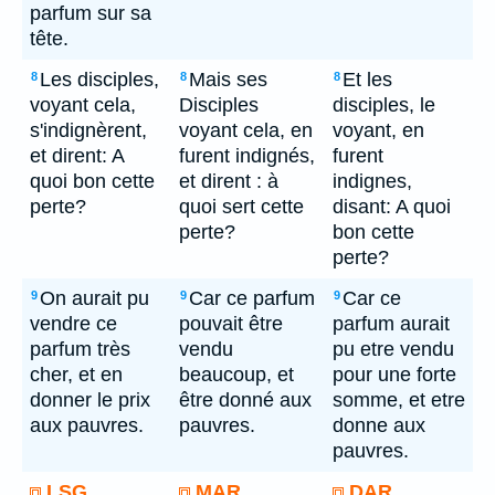
parfum sur sa
tête.
Les disciples,
Mais ses
Et les
8
8
8
voyant cela,
Disciples
disciples, le
s'indignèrent,
voyant cela, en
voyant, en
et dirent: A
furent indignés,
furent
quoi bon cette
et dirent : à
indignes,
perte?
quoi sert cette
disant: A quoi
perte?
bon cette
perte?
On aurait pu
Car ce parfum
Car ce
9
9
9
vendre ce
pouvait être
parfum aurait
parfum très
vendu
pu etre vendu
cher, et en
beaucoup, et
pour une forte
donner le prix
être donné aux
somme, et etre
aux pauvres.
pauvres.
donne aux
pauvres.
LSG
MAR
DAR