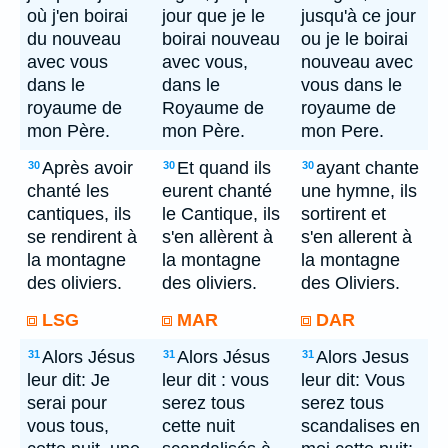
où j'en boirai
jour que je le
jusqu'à ce jour
du nouveau
boirai nouveau
ou je le boirai
avec vous
avec vous,
nouveau avec
dans le
dans le
vous dans le
royaume de
Royaume de
royaume de
mon Père.
mon Père.
mon Pere.
Après avoir
Et quand ils
ayant chante
30
30
30
chanté les
eurent chanté
une hymne, ils
cantiques, ils
le Cantique, ils
sortirent et
se rendirent à
s'en allèrent à
s'en allerent à
la montagne
la montagne
la montagne
des oliviers.
des oliviers.
des Oliviers.
LSG
MAR
DAR
Alors Jésus
Alors Jésus
Alors Jesus
31
31
31
leur dit: Je
leur dit : vous
leur dit: Vous
serai pour
serez tous
serez tous
vous tous,
cette nuit
scandalises en