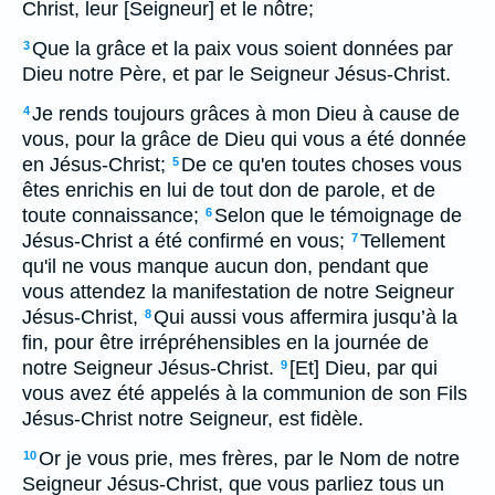
Christ, leur [Seigneur] et le nôtre;
Que la grâce et la paix vous soient données par
3
Dieu notre Père, et par le Seigneur Jésus-Christ.
Je rends toujours grâces à mon Dieu à cause de
4
vous, pour la grâce de Dieu qui vous a été donnée
en Jésus-Christ;
De ce qu'en toutes choses vous
5
êtes enrichis en lui de tout don de parole, et de
toute connaissance;
Selon que le témoignage de
6
Jésus-Christ a été confirmé en vous;
Tellement
7
qu'il ne vous manque aucun don, pendant que
vous attendez la manifestation de notre Seigneur
Jésus-Christ,
Qui aussi vous affermira jusqu’à la
8
fin, pour être irrépréhensibles en la journée de
notre Seigneur Jésus-Christ.
[Et] Dieu, par qui
9
vous avez été appelés à la communion de son Fils
Jésus-Christ notre Seigneur, est fidèle.
Or je vous prie, mes frères, par le Nom de notre
10
Seigneur Jésus-Christ, que vous parliez tous un