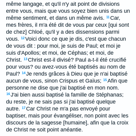
même langage, et qu'il n'y ait point de divisions
entre vous, mais que vous soyez bien unis dans un
même sentiment, et dans un même avis.
Car,
11
mes frères, il m'a été dit de vous par ceux [qui sont
de chez] Chloé, qu'il y a des dissensions parmi
vous.
Voici donc ce que je dis, c'est que chacun
12
de vous dit : pour moi, je suis de Paul; et moi je
suis d'Apollos; et moi, de Céphas; et moi, de
Christ.
Christ est-il divisé? Paul a-t-il été crucifié
13
pour vous? ou avez-vous été baptisés au nom de
Paul?
Je rends grâces à Dieu que je n'ai baptisé
14
aucun de vous, sinon Crispus et Gaïus;
Afin que
15
personne ne dise que j'ai baptisé en mon nom.
J'ai bien aussi baptisé la famille de Stéphanas;
16
du reste, je ne sais pas si j'ai baptisé quelque
autre.
Car Christ ne m'a pas envoyé pour
17
baptiser, mais pour évangéliser, non point avec les
discours de la sagesse [humaine], afin que la croix
de Christ ne soit point anéantie.