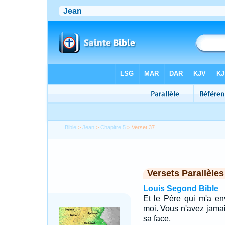
Bible
>
Jean
>
Chapitre 5
> Verset 37
Versets Parallèles
Louis Segond Bible
Et le Père qui m'a e
moi. Vous n'avez jamai
sa face,