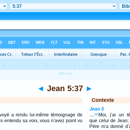
◄
Jean 5:37
►
Contexte
Jean 5
nvoyé a rendu lui-même témoignage de
…
Moi, j'ai un 
36
s entendu sa voix, vous n'avez point vu
que celui de Jean;
Père m'a donné d'