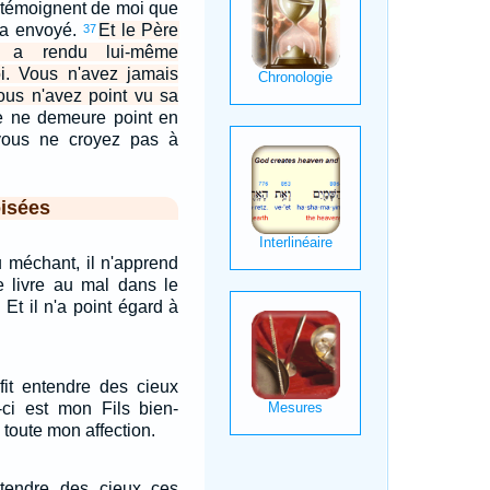
 témoignent de moi que
m'a envoyé.
Et le Père
37
 a rendu lui-même
. Vous n'avez jamais
ous n'avez point vu sa
le ne demeure point en
vous ne croyez pas à
isées
au méchant, il n'apprend
se livre au mal dans le
 Et il n'a point égard à
 fit entendre des cieux
-ci est mon Fils bien-
s toute mon affection.
ntendre des cieux ces