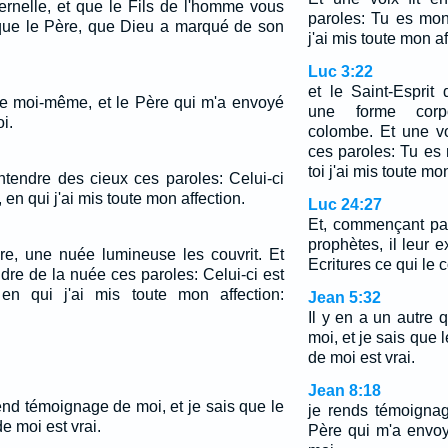
ternelle, et que le Fils de l'homme vous
paroles: Tu es mon
i que le Père, que Dieu a marqué de son
j'ai mis toute mon af
Luc 3:22
et le Saint-Esprit
e moi-même, et le Père qui m'a envoyé
une forme corp
i.
colombe. Et une vo
ces paroles: Tu es
toi j'ai mis toute mo
entendre des cieux ces paroles: Celui-ci
en qui j'ai mis toute mon affection.
Luc 24:27
Et, commençant par
prophètes, il leur 
re, une nuée lumineuse les couvrit. Et
Ecritures ce qui le 
endre de la nuée ces paroles: Celui-ci est
en qui j'ai mis toute mon affection:
Jean 5:32
Il y en a un autre
moi, et je sais que 
de moi est vrai.
Jean 8:18
rend témoignage de moi, et je sais que le
je rends témoigna
e moi est vrai.
Père qui m'a envo