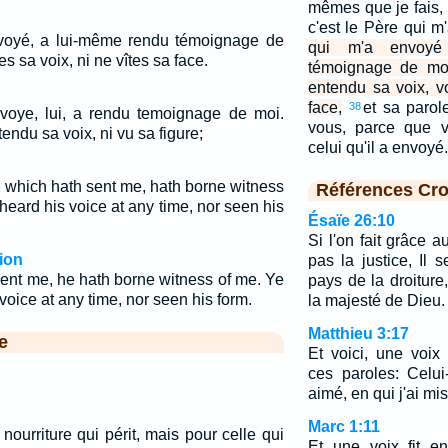
mêmes que je fais,
c'est le Père qui 
nvoyé, a lui-même rendu témoignage de
qui m'a envoyé
s sa voix, ni ne vîtes sa face.
témoignage de moi
entendu sa voix, v
face,
et sa paro
38
voye, lui, a rendu temoignage de moi.
vous, parce que 
ndu sa voix, ni vu sa figure;
celui qu'il a envoyé.
, which hath sent me, hath borne witness
Références Cro
heard his voice at any time, nor seen his
Ésaïe 26:10
Si l'on fait grâce 
ion
pas la justice, Il 
ent me, he hath borne witness of me. Ye
pays de la droiture,
voice at any time, nor seen his form.
la majesté de Dieu.
Matthieu 3:17
e
Et voici, une voix
ces paroles: Celui
aimé, en qui j'ai mi
Marc 1:11
 nourriture qui périt, mais pour celle qui
Et une voix fit e