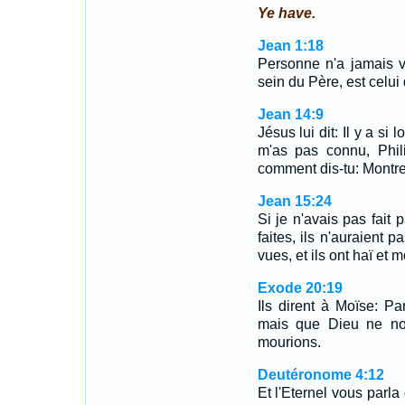
Ye have.
Jean 1:18
Personne n'a jamais v
sein du Père, est celui q
Jean 14:9
Jésus lui dit: Il y a si
m'as pas connu, Phil
comment dis-tu: Montr
Jean 15:24
Si je n'avais pas fait
faites, ils n'auraient 
vues, et ils ont haï et 
Exode 20:19
Ils dirent à Moïse: P
mais que Dieu ne no
mourions.
Deutéronome 4:12
Et l'Eternel vous parla