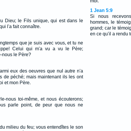
moi.
1 Jean 5:9
Si nous recevon
u Dieu; le Fils unique, qui est dans le
hommes, le témoig
ui l'a fait connaître.
grand; car le témo
en ce qu'il a rendu
 longtemps que je suis avec vous, et tu ne
ippe! Celui qui m'a vu a vu le Père;
e-nous le Père?
 parmi eux des oeuvres que nul autre n'a
pas de péché; mais maintenant ils les ont
moi et mon Père.
arle-nous toi-même, et nous écouterons;
us parle point, de peur que nous ne
 du milieu du feu; vous entendîtes le son