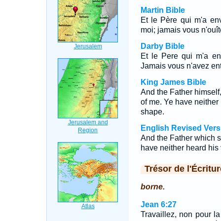
Martin Bible
Et le Père qui m'a e
moi; jamais vous n'ouîte
Darby Bible
Et le Pere qui m'a en
Jamais vous n'avez ente
King James Bible
And the Father himself
of me. Ye have neither 
shape.
English Revised Vers
And the Father which s
have neither heard his 
Trésor de l'Écritur
borne.
Jean 6:27
Travaillez, non pour la