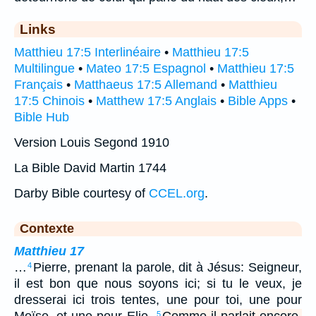
Links
Matthieu 17:5 Interlinéaire
•
Matthieu 17:5
Multilingue
•
Mateo 17:5 Espagnol
•
Matthieu 17:5
Français
•
Matthaeus 17:5 Allemand
•
Matthieu
17:5 Chinois
•
Matthew 17:5 Anglais
•
Bible Apps
•
Bible Hub
Version Louis Segond 1910
La Bible David Martin 1744
Darby Bible courtesy of
CCEL.org
.
Contexte
Matthieu 17
…
Pierre, prenant la parole, dit à Jésus: Seigneur,
4
il est bon que nous soyons ici; si tu le veux, je
dresserai ici trois tentes, une pour toi, une pour
Moïse, et une pour Elie.
Comme il parlait encore,
5