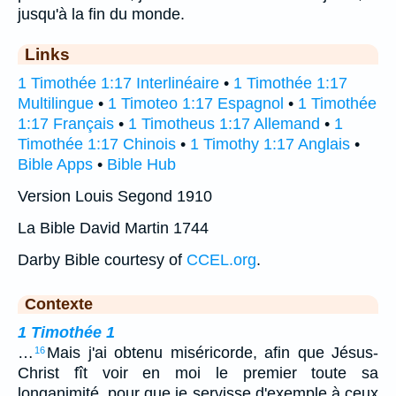
jusqu'à la fin du monde.
Links
1 Timothée 1:17 Interlinéaire
•
1 Timothée 1:17
Multilingue
•
1 Timoteo 1:17 Espagnol
•
1 Timothée
1:17 Français
•
1 Timotheus 1:17 Allemand
•
1
Timothée 1:17 Chinois
•
1 Timothy 1:17 Anglais
•
Bible Apps
•
Bible Hub
Version Louis Segond 1910
La Bible David Martin 1744
Darby Bible courtesy of
CCEL.org
.
Contexte
1 Timothée 1
…
Mais j'ai obtenu miséricorde, afin que Jésus-
16
Christ fît voir en moi le premier toute sa
longanimité, pour que je servisse d'exemple à ceux