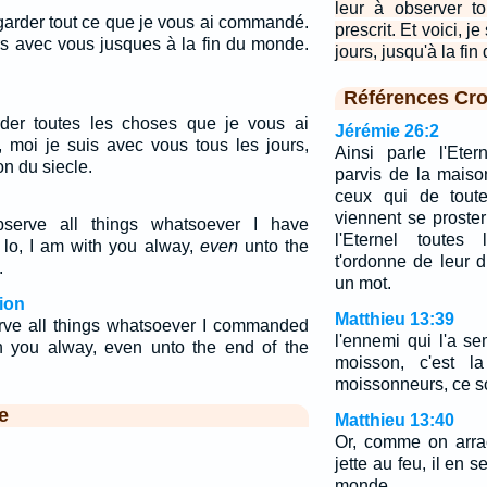
leur à observer t
 garder tout ce que je vous ai commandé.
prescrit. Et voici, j
urs avec vous jusques à la fin du monde.
jours, jusqu'à la fi
Références Cro
rder toutes les choses que je vous ai
Jérémie 26:2
 moi je suis avec vous tous les jours,
Ainsi parle l'Eter
n du siecle.
parvis de la maison
ceux qui de toute
viennent se proste
serve all things whatsoever I have
l'Eternel toutes
lo, I am with you alway,
even
unto the
t'ordonne de leur d
.
un mot.
ion
Matthieu 13:39
rve all things whatsoever I commanded
l'ennemi qui l'a se
h you alway, even unto the end of the
moisson, c'est l
moissonneurs, ce s
e
Matthieu 13:40
Or, comme on arrac
jette au feu, il en 
monde.