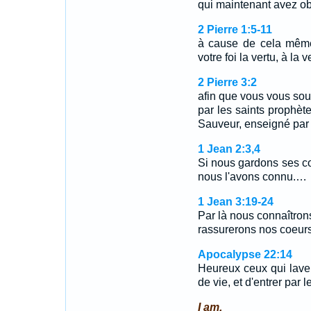
qui maintenant avez o
2 Pierre 1:5-11
à cause de cela même,
votre foi la vertu, à la 
2 Pierre 3:2
afin que vous vous so
par les saints prophè
Sauveur, enseigné par 
1 Jean 2:3,4
Si nous gardons ses 
nous l'avons connu.…
1 Jean 3:19-24
Par là nous connaîtron
rassurerons nos coeurs
Apocalypse 22:14
Heureux ceux qui lavent
de vie, et d'entrer par l
I am.