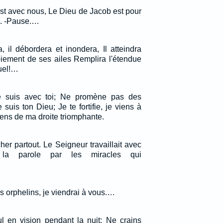
st avec nous, Le Dieu de Jacob est pour
e. -Pause.…
, il débordera et inondera, Il atteindra
oiement de ses ailes Remplira l'étendue
uel!…
je suis avec toi; Ne promène pas des
 suis ton Dieu; Je te fortifie, je viens à
iens de ma droite triomphante.
cher partout. Le Seigneur travaillait avec
t la parole par les miracles qui
s orphelins, je viendrai à vous.…
l en vision pendant la nuit: Ne crains