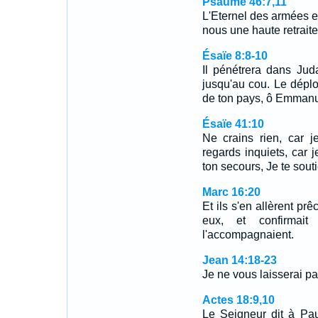
Psaume 46:7,11
L'Eternel des armées e
nous une haute retrait
Ésaïe 8:8-10
Il pénétrera dans Juda
jusqu'au cou. Le dépl
de ton pays, ô Emman
Ésaïe 41:10
Ne crains rien, car 
regards inquiets, car je
ton secours, Je te sout
Marc 16:20
Et ils s'en allèrent prê
eux, et confirmai
l'accompagnaient.
Jean 14:18-23
Je ne vous laisserai pa
Actes 18:9,10
Le Seigneur dit à Pau