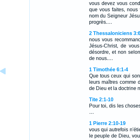
vous devez vous condui
que vous faites, nous
nom du Seigneur Jésus
progrès.…
2 Thessaloniciens 3:
nous vous recommando
Jésus-Christ, de vous
désordre, et non selo
de nous.…
1 Timothée 6:1-4
Que tous ceux qui sont
leurs maîtres comme d
de Dieu et la doctrine
Tite 2:1-10
Pour toi, dis les chose
…
1 Pierre 2:10-19
vous qui autrefois n'ét
le peuple de Dieu, vou