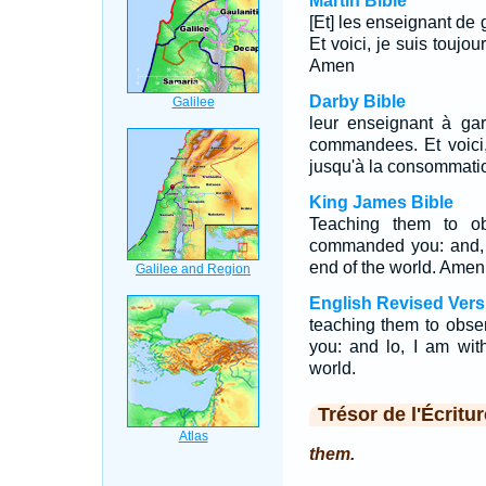
Martin Bible
[Et] les enseignant de
Et voici, je suis toujo
Amen
Darby Bible
leur enseignant à ga
commandees. Et voici,
jusqu'à la consommatio
King James Bible
Teaching them to ob
commanded you: and, 
end of the world. Amen
English Revised Vers
teaching them to obse
you: and lo, I am wit
world.
Trésor de l'Écritur
them.