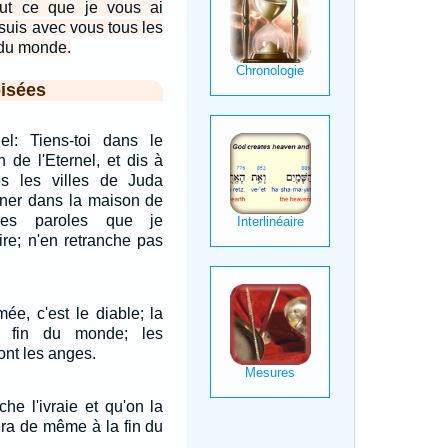
out ce que je vous ai
e suis avec vous tous les
n du monde.
isées
nel: Tiens-toi dans le
 de l'Eternel, et dis à
s les villes de Juda
rner dans la maison de
 les paroles que je
ire; n'en retranche pas
mée, c'est le diable; la
a fin du monde; les
ont les anges.
he l'ivraie et qu'on la
sera de même à la fin du