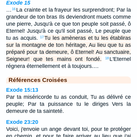
Exode 15
…
La crainte et la frayeur les surprendront; Par la
16
grandeur de ton bras Ils deviendront muets comme
une pierre, Jusqu'à ce que ton peuple soit passé, ô
Eternel! Jusqu'à ce qu'il soit passé, Le peuple que
tu as acquis.
Tu les amèneras et tu les établiras
17
sur la montagne de ton héritage, Au lieu que tu as
préparé pour ta demeure, ô Eternel! Au sanctuaire,
Seigneur! que tes mains ont fondé.
L'Eternel
18
régnera éternellement et à toujours.…
Références Croisées
Exode 15:13
Par ta miséricorde tu as conduit, Tu as délivré ce
peuple; Par ta puissance tu le diriges Vers la
demeure de ta sainteté.
Exode 23:20
Voici, j'envoie un ange devant toi, pour te protéger
en chemin, et pour te faire arriver au lieu que j'ai