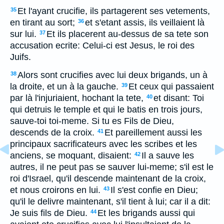
Et l'ayant crucifie, ils partagerent ses vetements,
35
en tirant au sort;
et s'etant assis, ils veillaient là
36
sur lui.
Et ils placerent au-dessus de sa tete son
37
accusation ecrite: Celui-ci est Jesus, le roi des
Juifs.
Alors sont crucifies avec lui deux brigands, un à
38
la droite, et un à la gauche.
Et ceux qui passaient
39
par là l'injuriaient, hochant la tete,
et disant: Toi
40
qui detruis le temple et qui le batis en trois jours,
sauve-toi toi-meme. Si tu es Fils de Dieu,
descends de la croix.
Et pareillement aussi les
41
principaux sacrificateurs avec les scribes et les
anciens, se moquant, disaient:
Il a sauve les
42
autres, il ne peut pas se sauver lui-meme; s'il est le
roi d'Israel, qu'il descende maintenant de la croix,
et nous croirons en lui.
Il s'est confie en Dieu;
43
qu'il le delivre maintenant, s'il tient à lui; car il a dit:
Je suis fils de Dieu.
Et les brigands aussi qui
44