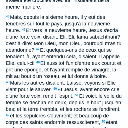
avaient ete crucifies avec lui l'insultaient de la
meme maniere.
Mais, depuis la sixieme heure, il y eut des
45
tenebres sur tout le pays, jusqu'à la neuvieme
heure.
Et vers la neuvieme heure, Jesus s'ecria
46
d'une forte voix, disant: Eli, Eli, lama sabachthani?
c'est-à-dire: Mon Dieu, mon Dieu, pourquoi m'as-tu
abandonne?
Et quelques-uns de ceux qui se
47
tenaient là, ayant entendu cela, disaient: Il appelle
Elie, celui-ci!
Et aussitot l'un d'entre eux courut et
48
prit une eponge, et l'ayant remplie de vinaigre, la
mit au bout d'un roseau, et lui donna à boire.
Mais les autres disaient: Laisse, voyons si Elie
49
vient pour le sauver.
Et Jesus, ayant encore crie
50
d'une forte voix, rendit l'esprit.
Et voici, le voile du
51
temple se dechira en deux, depuis le haut jusqu'en
bas; et la terre trembla, et les rochers se fendirent,
et les sepulcres s'ouvrirent; et beaucoup de
52
corps des saints endormis ressusciterent,
etant
53