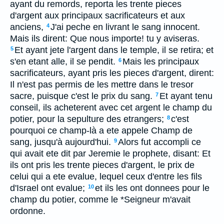
ayant du remords, reporta les trente pieces
d'argent aux principaux sacrificateurs et aux
anciens,
J'ai peche en livrant le sang innocent.
4
Mais ils dirent: Que nous importe! tu y aviseras.
Et ayant jete l'argent dans le temple, il se retira; et
5
s'en etant alle, il se pendit.
Mais les principaux
6
sacrificateurs, ayant pris les pieces d'argent, dirent:
Il n'est pas permis de les mettre dans le tresor
sacre, puisque c'est le prix du sang.
Et ayant tenu
7
conseil, ils acheterent avec cet argent le champ du
potier, pour la sepulture des etrangers;
c'est
8
pourquoi ce champ-là a ete appele Champ de
sang, jusqu'à aujourd'hui.
Alors fut accompli ce
9
qui avait ete dit par Jeremie le prophete, disant: Et
ils ont pris les trente pieces d'argent, le prix de
celui qui a ete evalue, lequel ceux d'entre les fils
d'Israel ont evalue;
et ils les ont donnees pour le
10
champ du potier, comme le *Seigneur m'avait
ordonne.