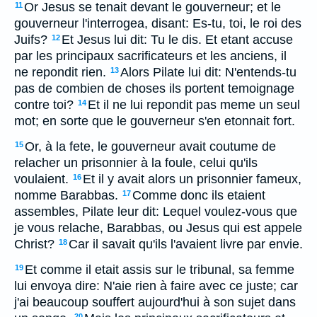
Or Jesus se tenait devant le gouverneur; et le
11
gouverneur l'interrogea, disant: Es-tu, toi, le roi des
Juifs?
Et Jesus lui dit: Tu le dis. Et etant accuse
12
par les principaux sacrificateurs et les anciens, il
ne repondit rien.
Alors Pilate lui dit: N'entends-tu
13
pas de combien de choses ils portent temoignage
contre toi?
Et il ne lui repondit pas meme un seul
14
mot; en sorte que le gouverneur s'en etonnait fort.
Or, à la fete, le gouverneur avait coutume de
15
relacher un prisonnier à la foule, celui qu'ils
voulaient.
Et il y avait alors un prisonnier fameux,
16
nomme Barabbas.
Comme donc ils etaient
17
assembles, Pilate leur dit: Lequel voulez-vous que
je vous relache, Barabbas, ou Jesus qui est appele
Christ?
Car il savait qu'ils l'avaient livre par envie.
18
Et comme il etait assis sur le tribunal, sa femme
19
lui envoya dire: N'aie rien à faire avec ce juste; car
j'ai beaucoup souffert aujourd'hui à son sujet dans
20