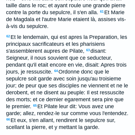
taille dans le roc; et ayant roule une grande pierre
contre la porte du sepulcre, il s'en alla.
Et Marie
61
de Magdala et l'autre Marie etaient là, assises vis-
à-vis du sepulcre.
Et le lendemain, qui est apres la Preparation, les
62
principaux sacrificateurs et les pharisiens
s'assemblerent aupres de Pilate,
disant:
63
Seigneur, il nous souvient que ce seducteur,
pendant qu'il etait encore en vie, disait: Apres trois
jours, je ressuscite.
Ordonne donc que le
64
sepulcre soit garde avec soin jusqu'au troisieme
jour; de peur que ses disciples ne viennent et ne le
derobent, et ne disent au peuple: Il est ressuscite
des morts; et ce dernier egarement sera pire que
le premier.
Et Pilate leur dit: Vous avez une
65
garde; allez, rendez-le sur comme vous l'entendez.
Et eux, s'en allant, rendirent le sepulcre sur,
66
scellant la pierre, et y mettant la garde.