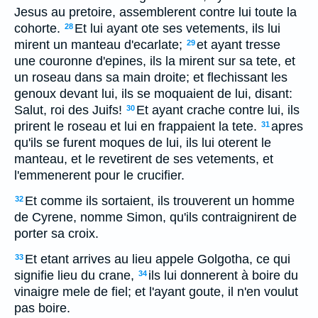
Jesus au pretoire, assemblerent contre lui toute la
cohorte.
Et lui ayant ote ses vetements, ils lui
28
mirent un manteau d'ecarlate;
et ayant tresse
29
une couronne d'epines, ils la mirent sur sa tete, et
un roseau dans sa main droite; et flechissant les
genoux devant lui, ils se moquaient de lui, disant:
Salut, roi des Juifs!
Et ayant crache contre lui, ils
30
prirent le roseau et lui en frappaient la tete.
apres
31
qu'ils se furent moques de lui, ils lui oterent le
manteau, et le revetirent de ses vetements, et
l'emmenerent pour le crucifier.
Et comme ils sortaient, ils trouverent un homme
32
de Cyrene, nomme Simon, qu'ils contraignirent de
porter sa croix.
Et etant arrives au lieu appele Golgotha, ce qui
33
signifie lieu du crane,
ils lui donnerent à boire du
34
vinaigre mele de fiel; et l'ayant goute, il n'en voulut
pas boire.