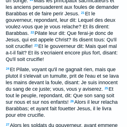
un songe.
Mais les principaux sacrificateurs et
les anciens persuaderent aux foules de demander
Barabbas et de faire perir Jesus.
Et le
21
gouverneur, repondant, leur dit: Lequel des deux
voulez-vous que je vous relache? Et ils dirent:
Barabbas.
Pilate leur dit: Que ferai-je donc de
22
Jesus, qui est appele Christ? Ils disent tous: Qu'il
soit crucifie!
Et le gouverneur dit: Mais quel mal
23
a-t-il fait? Et ils s'ecriaient encore plus fort, disant:
Qu'il soit crucifie!
Et Pilate, voyant qu'il ne gagnait rien, mais que
24
plutot il s'elevait un tumulte, prit de l'eau et se lava
les mains devant la foule, disant: Je suis innocent
du sang de ce juste; vous, vous y aviserez.
Et
25
tout le peuple, repondant, dit: Que son sang soit
sur nous et sur nos enfants!
Alors il leur relacha
26
Barabbas; et ayant fait fouetter Jesus, il le livra
pour etre crucifie.
Alors les soldats du gouverneur, ayant emmene
27