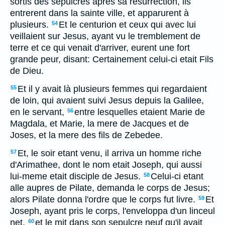
sortis des sepulcres apres sa resurrection, ils
entrerent dans la sainte ville, et apparurent à
plusieurs.
Et le centurion et ceux qui avec lui
54
veillaient sur Jesus, ayant vu le tremblement de
terre et ce qui venait d'arriver, eurent une fort
grande peur, disant: Certainement celui-ci etait Fils
de Dieu.
Et il y avait là plusieurs femmes qui regardaient
55
de loin, qui avaient suivi Jesus depuis la Galilee,
en le servant,
entre lesquelles etaient Marie de
56
Magdala, et Marie, la mere de Jacques et de
Joses, et la mere des fils de Zebedee.
Et, le soir etant venu, il arriva un homme riche
57
d'Arimathee, dont le nom etait Joseph, qui aussi
lui-meme etait disciple de Jesus.
Celui-ci etant
58
alle aupres de Pilate, demanda le corps de Jesus;
alors Pilate donna l'ordre que le corps fut livre.
Et
59
Joseph, ayant pris le corps, l'enveloppa d'un linceul
net,
et le mit dans son sepulcre neuf qu'il avait
60