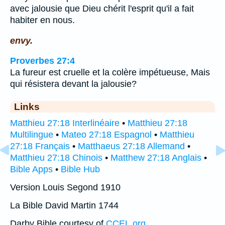
avec jalousie que Dieu chérit l'esprit qu'il a fait
habiter en nous.
envy.
Proverbes 27:4
La fureur est cruelle et la colère impétueuse, Mais
qui résistera devant la jalousie?
Links
Matthieu 27:18 Interlinéaire
•
Matthieu 27:18
Multilingue
•
Mateo 27:18 Espagnol
•
Matthieu
27:18 Français
•
Matthaeus 27:18 Allemand
•
Matthieu 27:18 Chinois
•
Matthew 27:18 Anglais
•
Bible Apps
•
Bible Hub
Version Louis Segond 1910
La Bible David Martin 1744
Darby Bible courtesy of
CCEL.org
.