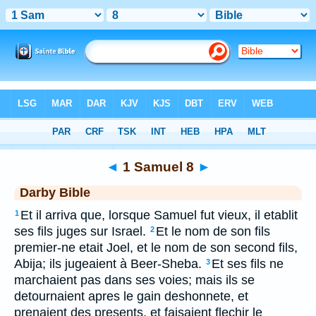
Bible
>
DAR
> 1 Samuel 8
◄
1 Samuel 8
►
Darby Bible
Et il arriva que, lorsque Samuel fut vieux, il etablit
1
ses fils juges sur Israel.
Et le nom de son fils
2
premier-ne etait Joel, et le nom de son second fils,
Abija; ils jugeaient à Beer-Sheba.
Et ses fils ne
3
marchaient pas dans ses voies; mais ils se
detournaient apres le gain deshonnete, et
prenaient des presents, et faisaient flechir le