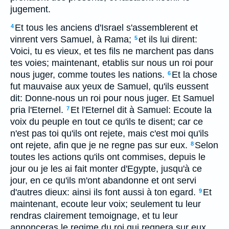
jugement.
Et tous les anciens d'Israel s'assemblerent et
4
vinrent vers Samuel, à Rama;
et ils lui dirent:
5
Voici, tu es vieux, et tes fils ne marchent pas dans
tes voies; maintenant, etablis sur nous un roi pour
nous juger, comme toutes les nations.
Et la chose
6
fut mauvaise aux yeux de Samuel, qu'ils eussent
dit: Donne-nous un roi pour nous juger. Et Samuel
pria l'Eternel.
Et l'Eternel dit à Samuel: Ecoute la
7
voix du peuple en tout ce qu'ils te disent; car ce
n'est pas toi qu'ils ont rejete, mais c'est moi qu'ils
ont rejete, afin que je ne regne pas sur eux.
Selon
8
toutes les actions qu'ils ont commises, depuis le
jour ou je les ai fait monter d'Egypte, jusqu'à ce
jour, en ce qu'ils m'ont abandonne et ont servi
d'autres dieux: ainsi ils font aussi à ton egard.
Et
9
maintenant, ecoute leur voix; seulement tu leur
rendras clairement temoignage, et tu leur
annonceras le regime du roi qui regnera sur eux.