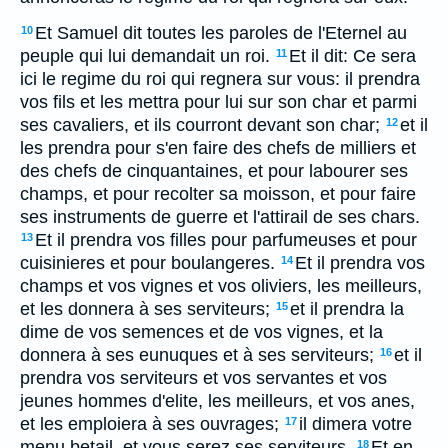
Et Samuel dit toutes les paroles de l'Eternel au
10
peuple qui lui demandait un roi.
Et il dit: Ce sera
11
ici le regime du roi qui regnera sur vous: il prendra
vos fils et les mettra pour lui sur son char et parmi
ses cavaliers, et ils courront devant son char;
et il
12
les prendra pour s'en faire des chefs de milliers et
des chefs de cinquantaines, et pour labourer ses
champs, et pour recolter sa moisson, et pour faire
ses instruments de guerre et l'attirail de ses chars.
Et il prendra vos filles pour parfumeuses et pour
13
cuisinieres et pour boulangeres.
Et il prendra vos
14
champs et vos vignes et vos oliviers, les meilleurs,
et les donnera à ses serviteurs;
et il prendra la
15
dime de vos semences et de vos vignes, et la
donnera à ses eunuques et à ses serviteurs;
et il
16
prendra vos serviteurs et vos servantes et vos
jeunes hommes d'elite, les meilleurs, et vos anes,
et les emploiera à ses ouvrages;
il dimera votre
17
menu betail, et vous serez ses serviteurs.
Et en
18