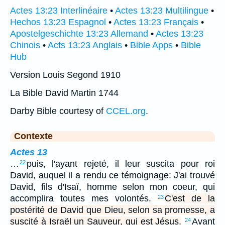
Actes 13:23 Interlinéaire
•
Actes 13:23 Multilingue
•
Hechos 13:23 Espagnol
•
Actes 13:23 Français
•
Apostelgeschichte 13:23 Allemand
•
Actes 13:23
Chinois
•
Acts 13:23 Anglais
•
Bible Apps
•
Bible
Hub
Version Louis Segond 1910
La Bible David Martin 1744
Darby Bible courtesy of
CCEL.org
.
Contexte
Actes 13
…
puis, l'ayant rejeté, il leur suscita pour roi
22
David, auquel il a rendu ce témoignage: J'ai trouvé
David, fils d'Isaï, homme selon mon coeur, qui
accomplira toutes mes volontés.
C'est de la
23
postérité de David que Dieu, selon sa promesse, a
suscité à Israël un Sauveur, qui est Jésus.
Avant
24