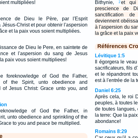
ient multipliées!
Bithynie,
et qui
2
prescience de D
sanctification de
ience de Dieu le Père, par l'Esprit
deviennent obéissant
à Jésus-Christ et pour obtenir l'aspersion
à l'aspersion du sa
âce et la paix vous soient multipliées.
la grâce et la paix 
Références Cro
issance de Dieu le Pere, en saintete de
ssance et l'aspersion du sang de Jesus
Lévitique 1:5
la paix vous soient multipliees!
Il égorgera le veau 
sacrificateurs, fils d
et le répandront tou
he foreknowledge of God the Father,
est à l'entrée de la 
on of the Spirit, unto obedience and
od of Jesus Christ: Grace unto you, and
Daniel 6:25
Après cela, le roi D
peuples, à toutes 
ion
de toutes langues, 
reknowledge of God the Father, in
la terre: Que la pa
irit, unto obedience and sprinkling of the
abondance!
Grace to you and peace be multiplied.
Romains 8:29
e
Car ceux qu'il a co