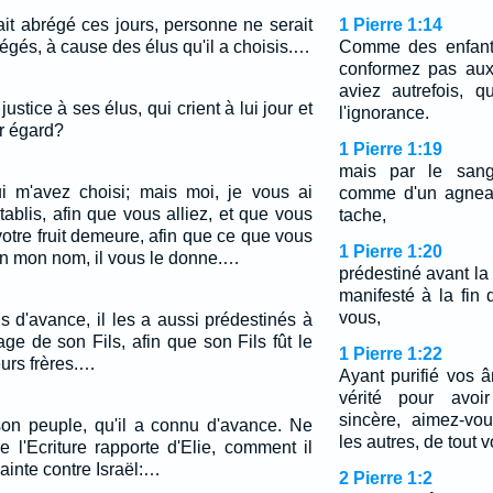
ait abrégé ces jours, personne ne serait
1 Pierre 1:14
régés, à cause des élus qu'il a choisis.…
Comme des enfants
conformez pas aux
aviez autrefois, 
justice à ses élus, qui crient à lui jour et
l'ignorance.
eur égard?
1 Pierre 1:19
mais par le sang
i m'avez choisi; mais moi, je vous ai
comme d'un agneau
établis, afin que vous alliez, et que vous
tache,
 votre fruit demeure, afin que ce que vous
1 Pierre 1:20
 mon nom, il vous le donne.…
prédestiné avant la
manifesté à la fin
vous,
s d'avance, il les a aussi prédestinés à
ge de son Fils, afin que son Fils fût le
1 Pierre 1:22
eurs frères.…
Ayant purifié vos 
vérité pour avoi
sincère, aimez-vo
 son peuple, qu'il a connu d'avance. Ne
les autres, de tout v
 l'Ecriture rapporte d'Elie, comment il
ainte contre Israël:…
2 Pierre 1:2