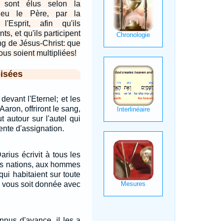
 sont élus selon la
ieu le Père, par la
 l'Esprit, afin qu'ils
s, et qu'ils participent
ng de Jésus-Christ: que
vous soient multipliées!
isées
devant l'Eternel; et les
'Aaron, offriront le sang,
t autour sur l'autel qui
tente d'assignation.
arius écrivit à tous les
les nations, aux hommes
qui habitaient sur toute
ix vous soit donnée avec
nnus d'avance, il les a