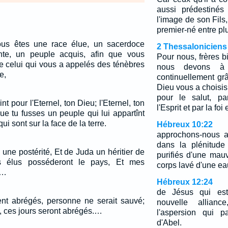
aussi prédestinés
l'image de son Fils,
premier-né entre plu
vous êtes une race élue, un sacerdoce
2 Thessaloniciens
inte, un peuple acquis, afin que vous
Pour nous, frères 
e celui qui vous a appelés des ténèbres
nous devons à 
e,
continuellement gr
Dieu vous a chois
pour le salut, pa
t pour l'Eternel, ton Dieu; l'Eternel, ton
l'Esprit et par la foi 
que tu fusses un peuple qui lui appartînt
ui sont sur la face de la terre.
Hébreux 10:22
approchons-nous a
dans la plénitude
b une postérité, Et de Juda un héritier de
purifiés d'une mau
 élus posséderont le pays, Et mes
corps lavé d'une ea
.…
Hébreux 12:24
de Jésus qui est
ient abrégés, personne ne serait sauvé;
nouvelle allia
, ces jours seront abrégés.…
l'aspersion qui p
d'Abel.