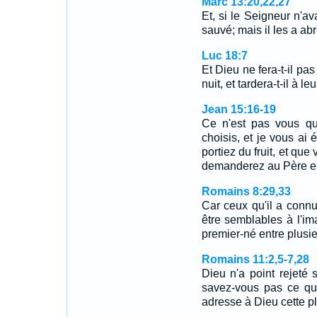
Marc 13:20,22,27
Et, si le Seigneur n'av
sauvé; mais il les a ab
Luc 18:7
Et Dieu ne fera-t-il pas 
nuit, et tardera-t-il à l
Jean 15:16-19
Ce n'est pas vous qu
choisis, et je vous ai 
portiez du fruit, et que
demanderez au Père en
Romains 8:29,33
Car ceux qu'il a connu
être semblables à l'ima
premier-né entre plusi
Romains 11:2,5-7,28
Dieu n'a point rejeté
savez-vous pas ce que
adresse à Dieu cette pl