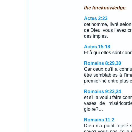
the foreknowledge.
Actes 2:23
cet homme, livré selon 
de Dieu, vous l'avez cru
des impies.
Actes 15:18
Et à qui elles sont conn
Romains 8:29,30
Car ceux qu'il a connu
être semblables à l'ima
premier-né entre plusi
Romains 9:23,24
et s'il a voulu faire co
vases de miséricord
gloire?…
Romains 11:2
Dieu n'a point rejeté
savez-vous pas ce que