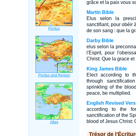
grâce et la paix vous so
Martin Bible
Elus selon la presc
sanctifiant, pour obéir 
de son sang : que la gr
Darby Bible
elus selon la preconna
l'Esprit, pour l'obei
Christ: Que la grace et 
King James Bible
Elect according to t
through sanctificati
sprinkling of the blo
peace, be multiplied.
English Revised Vers
according to the fo
sanctification of the Sp
blood of Jesus Christ: 
Trésor de l'Écritur