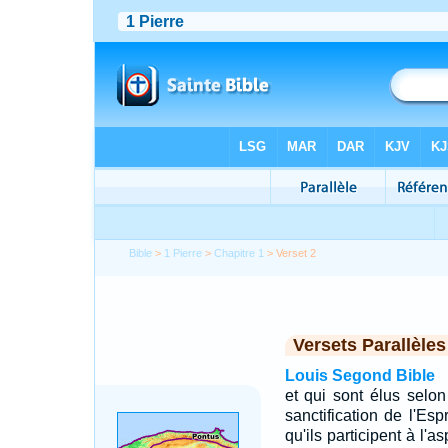
Bible
>
1 Pierre
>
Chapitre 1
> Verset 2
Versets Parallèles
Louis Segond Bible
et qui sont élus selo
sanctification de l'Esp
qu'ils participent à l'