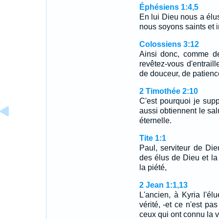
Éphésiens 1:4,5
En lui Dieu nous a élu
nous soyons saints et 
Colossiens 3:12
Ainsi donc, comme de
revêtez-vous d'entraill
de douceur, de patienc
2 Timothée 2:10
C'est pourquoi je supp
aussi obtiennent le sal
éternelle.
Tite 1:1
Paul, serviteur de Die
des élus de Dieu et la
la piété,
2 Jean 1:1,13
L'ancien, à Kyria l'él
vérité, -et ce n'est pa
ceux qui ont connu la v