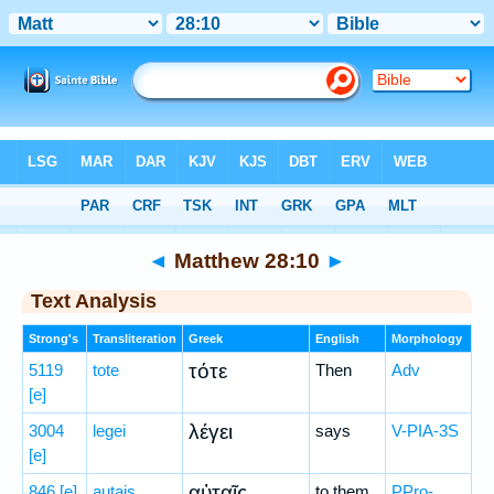
Bible
>
Greek
> Matthew 28:10
◄
Matthew 28:10
►
Text Analysis
Strong's
Transliteration
Greek
English
Morphology
τότε
5119
tote
Then
Adv
[e]
λέγει
3004
legei
says
V-PIA-3S
[e]
αὐταῖς
846
[e]
autais
to them
PPro-