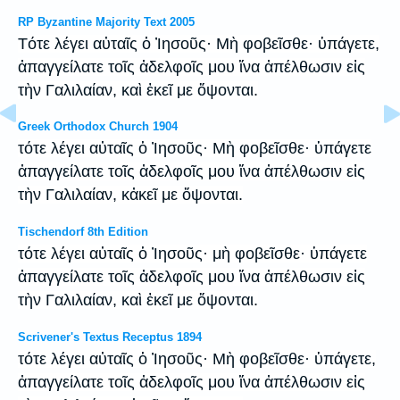
RP Byzantine Majority Text 2005
Tότε λέγει αὐταῖς ὁ Ἰησοῦς· Μὴ φοβεῖσθε· ὑπάγετε,
ἀπαγγείλατε τοῖς ἀδελφοῖς μου ἵνα ἀπέλθωσιν εἰς
τὴν Γαλιλαίαν, καὶ ἐκεῖ με ὄψονται.
Greek Orthodox Church 1904
τότε λέγει αὐταῖς ὁ Ἰησοῦς· Μὴ φοβεῖσθε· ὑπάγετε
ἀπαγγείλατε τοῖς ἀδελφοῖς μου ἵνα ἀπέλθωσιν εἰς
τὴν Γαλιλαίαν, κἀκεῖ με ὄψονται.
Tischendorf 8th Edition
τότε λέγει αὐταῖς ὁ Ἰησοῦς· μὴ φοβεῖσθε· ὑπάγετε
ἀπαγγείλατε τοῖς ἀδελφοῖς μου ἵνα ἀπέλθωσιν εἰς
τὴν Γαλιλαίαν, καὶ ἐκεῖ με ὄψονται.
Scrivener's Textus Receptus 1894
τότε λέγει αὐταῖς ὁ Ἰησοῦς· Μὴ φοβεῖσθε· ὑπάγετε,
ἀπαγγείλατε τοῖς ἀδελφοῖς μου ἵνα ἀπέλθωσιν εἰς