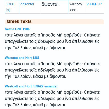
ὄψονται.
3708
opsontai
will they
V-FIM-3P
[e]
see.
Greek Texts
Nestle GNT 1904
τότε λέγει αὐταῖς ὁ Ἰησοῦς Μὴ φοβεῖσθε· ὑπάγετε
ἀπαγγείλατε τοῖς ἀδελφοῖς μου ἵνα ἀπέλθωσιν εἰς
τὴν Γαλιλαίαν, κἀκεῖ με ὄψονται.
Westcott and Hort 1881
τότε λέγει αὐταῖς ὁ Ἰησοῦς Μὴ φοβεῖσθε· ὑπάγετε
ἀπαγγείλατε τοῖς ἀδελφοῖς μου ἵνα ἀπέλθωσιν εἰς
τὴν Γαλιλαίαν, κἀκεῖ με ὄψονται.
Westcott and Hort / [NA27 variants]
τότε λέγει αὐταῖς ὁ Ἰησοῦς Μὴ φοβεῖσθε· ὑπάγετε
ἀπαγγείλατε τοῖς ἀδελφοῖς μου ἵνα ἀπέλθωσιν εἰς
τὴν Γαλιλαίαν, κἀκεῖ με ὄψονται.