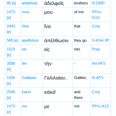
ἀδελφοῖς
80
[e]
adelphois
brothers
N-DMP
μου
1473
mou
of me
PPro-
[e]
G1S
ἵνα
2443
hina
that
Conj
[e]
ἀπέλθωσιν
565
[e]
apelthōsin
they go
V-ASA-3P
εἰς
1519
eis
into
Prep
[e]
τὴν
3588
tēn
-
Art-AFS
[e]
Γαλιλαίαν,
1056
Galilaian
Galilee,
N-AFS
[e]
κἀκεῖ
2546
kakei
and
Conj
[e]
there
με
1473
me
me
PPro-A1S
[e]