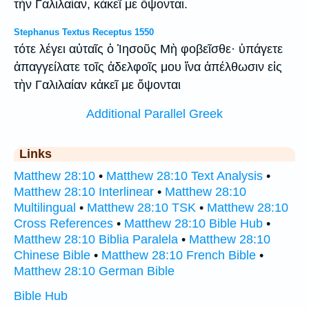
τὴν Γαλιλαίαν, κἀκεῖ με ὄψονται.
Stephanus Textus Receptus 1550
τότε λέγει αὐταῖς ὁ Ἰησοῦς Μὴ φοβεῖσθε· ὑπάγετε
ἀπαγγείλατε τοῖς ἀδελφοῖς μου ἵνα ἀπέλθωσιν εἰς
τὴν Γαλιλαίαν κἀκεῖ με ὄψονται
Additional Parallel Greek
Links
Matthew 28:10
•
Matthew 28:10 Text Analysis
•
Matthew 28:10 Interlinear
•
Matthew 28:10
Multilingual
•
Matthew 28:10 TSK
•
Matthew 28:10
Cross References
•
Matthew 28:10 Bible Hub
•
Matthew 28:10 Biblia Paralela
•
Matthew 28:10
Chinese Bible
•
Matthew 28:10 French Bible
•
Matthew 28:10 German Bible
Bible Hub