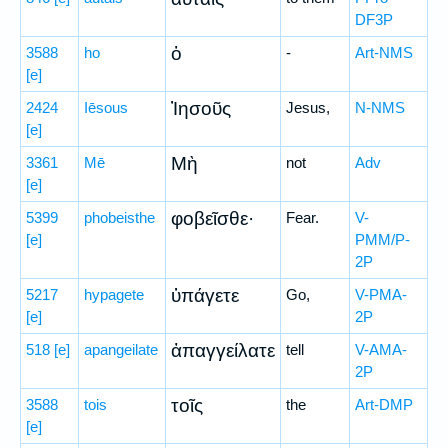
DF3P
ὁ
3588
ho
-
Art-NMS
[e]
Ἰησοῦς
2424
Iēsous
Jesus,
N-NMS
[e]
Μὴ
3361
Mē
not
Adv
[e]
φοβεῖσθε·
5399
phobeisthe
Fear.
V-
[e]
PMM/P-
2P
ὑπάγετε
5217
hypagete
Go,
V-PMA-
[e]
2P
ἀπαγγείλατε
518
[e]
apangeilate
tell
V-AMA-
2P
τοῖς
3588
tois
the
Art-DMP
[e]