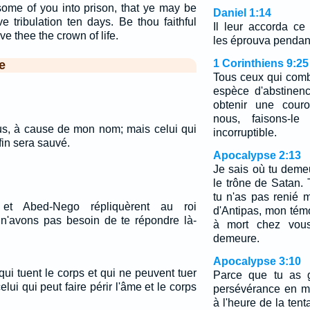
 some of you into prison, that ye may be
Daniel 1:14
e tribulation ten days. Be thou faithful
Il leur accorda ce
ive thee the crown of life.
les éprouva pendant
1 Corinthiens 9:25
e
Tous ceux qui comb
espèce d'abstinenc
obtenir une couro
nous, faisons-l
us, à cause de mon nom; mais celui qui
incorruptible.
fin sera sauvé.
Apocalypse 2:13
Je sais où tu demeu
le trône de Satan.
tu n'as pas renié 
et Abed-Nego répliquèrent au roi
d'Antipas, mon témo
n'avons pas besoin de te répondre là-
à mort chez vou
demeure.
Apocalypse 3:10
ui tuent le corps et qui ne peuvent tuer
Parce que tu as g
elui qui peut faire périr l'âme et le corps
persévérance en mo
à l'heure de la tent