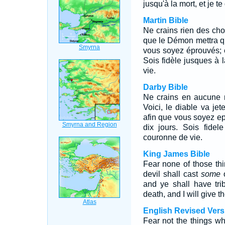
jusqu'à la mort, et je t
Martin Bible
Ne crains rien des chose
que le Démon mettra q
vous soyez éprouvés; et
Sois fidèle jusques à l
vie.
Darby Bible
Ne crains en aucune m
Voici, le diable va je
afin que vous soyez ep
dix jours. Sois fidel
couronne de vie.
King James Bible
Fear none of those thi
devil shall cast
some
o
and ye shall have trib
death, and I will give th
English Revised Vers
Fear not the things whi