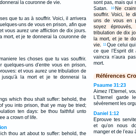
e donnerai la couronne de vie.
sont pas, mais qui
Satan.
Ne crain
10
souffrir. Voici, le 
s que tu as à souffrir. Voici, il arrivera
uns de vous en p
uelques-uns de vous en prison, afin que
soyez éprouvés,
 vous aurez une affliction de dix jours.
tribulation de dix j
a mort, et je te donnerai la couronne de
la mort, et je te 
vie.
Que celui qui
11
ce que l'Esprit dit
vaincra n'aura pas
aniere les choses que tu vas souffrir.
mort.
ter quelques-uns d'entre vous en prison,
rouves: et vous aurez une tribulation de
Références Cro
e jusqu'à la mort et je te donnerai la
Psaume 31:23
Aimez l'Eternel, vo
L'Eternel garde le
ngs which thou shalt suffer: behold, the
sévèrement les orgu
f you into prison, that ye may be tried;
ulation ten days: be thou faithful unto
Daniel 1:12
ee a crown of life.
Eprouve tes servit
et qu'on nous d
ion
manger et de l'eau à
ch thou art about to suffer: behold, the