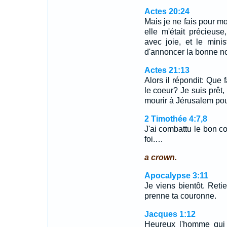
Actes 20:24
Mais je ne fais pour 
elle m'était précieus
avec joie, et le mini
d'annoncer la bonne no
Actes 21:13
Alors il répondit: Que 
le coeur? Je suis prêt,
mourir à Jérusalem po
2 Timothée 4:7,8
J'ai combattu le bon co
foi.…
a crown.
Apocalypse 3:11
Je viens bientôt. Ret
prenne ta couronne.
Jacques 1:12
Heureux l'homme qui s