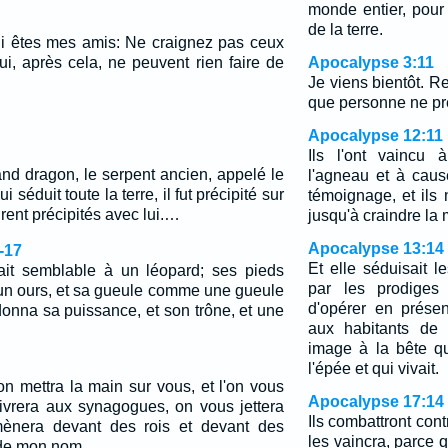
monde entier, pour
de la terre.
ui êtes mes amis: Ne craignez pas ceux
ui, après cela, ne peuvent rien faire de
Apocalypse 3:11
Je viens bientôt. Re
que personne ne pr
Apocalypse 12:11
Ils l'ont vaincu
grand dragon, le serpent ancien, appelé le
l'agneau et à caus
i séduit toute la terre, il fut précipité sur
témoignage, et ils 
urent précipités avec lui.…
jusqu'à craindre la 
Apocalypse 13:14
-17
Et elle séduisait l
ait semblable à un léopard; ses pieds
par les prodiges 
un ours, et sa gueule comme une gueule
d'opérer en prése
donna sa puissance, et son trône, et une
aux habitants de 
image à la bête qu
l'épée et qui vivait.
on mettra la main sur vous, et l'on vous
Apocalypse 17:14
livrera aux synagogues, on vous jettera
Ils combattront cont
ènera devant des rois et devant des
les vaincra, parce q
de mon nom.