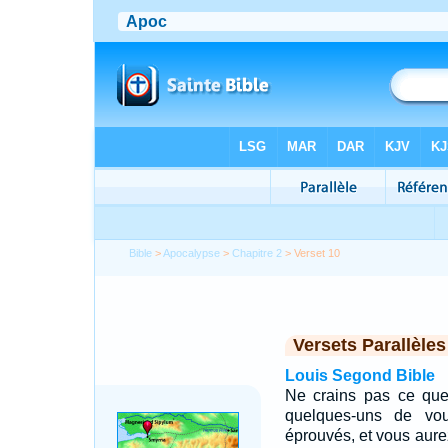
Bible
>
Apocalypse
>
Chapitre 2
> Verset 10
Versets Parallèles
Louis Segond Bible
Ne crains pas ce que t
quelques-uns de vo
éprouvés, et vous aurez