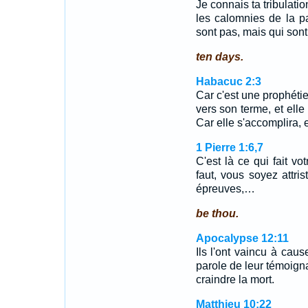
Je connais ta tribulatio
les calomnies de la pa
sont pas, mais qui son
ten days.
Habacuc 2:3
Car c'est une prophétie
vers son terme, et elle 
Car elle s'accomplira, 
1 Pierre 1:6,7
C'est là ce qui fait vo
faut, vous soyez attr
épreuves,…
be thou.
Apocalypse 12:11
Ils l'ont vaincu à cau
parole de leur témoigna
craindre la mort.
Matthieu 10:22