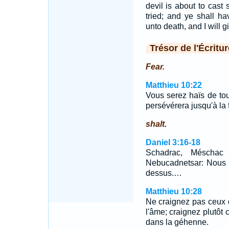
devil is about to cast
tried; and ye shall hav
unto death, and I will g
Trésor de l'Écritur
Fear.
Matthieu 10:22
Vous serez haïs de to
persévérera jusqu'à la 
shalt.
Daniel 3:16-18
Schadrac, Méschac 
Nebucadnetsar: Nous 
dessus.…
Matthieu 10:28
Ne craignez pas ceux q
l'âme; craignez plutôt c
dans la géhenne.