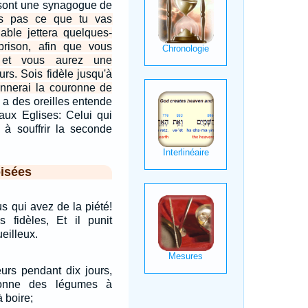
 sont une synagogue de
s pas ce que tu vas
diable jettera quelques-
rison, afin que vous
 et vous aurez une
ours. Sois fidèle jusqu'à
donnerai la couronne de
 a des oreilles entende
 aux Eglises: Celui qui
 à souffrir la seconde
isées
us qui avez de la piété!
s fidèles, Et il punit
eilleux.
eurs pendant dix jours,
onne des légumes à
 boire;