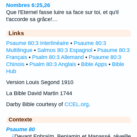
Nombres 6:25,26
Que l'Eternel fasse luire sa face sur toi, et qu'il
t'accorde sa grâce!…
Links
Psaume 80:3 Interlinéaire
•
Psaume 80:3
Multilingue
•
Salmos 80:3 Espagnol
•
Psaume 80:3
Français
•
Psalm 80:3 Allemand
•
Psaume 80:3
Chinois
•
Psalm 80:3 Anglais
•
Bible Apps
•
Bible
Hub
Version Louis Segond 1910
La Bible David Martin 1744
Darby Bible courtesy of
CCEL.org
.
Contexte
Psaume 80
…
Devant Ephraïm, Benjamin et Manassé, réveille
2