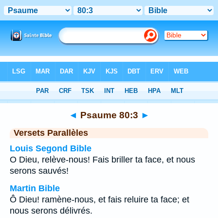
Bible
>
Psaume
>
Chapitre 80
> Verset 3
◄
Psaume 80:3
►
Versets Parallèles
Louis Segond Bible
O Dieu, relève-nous! Fais briller ta face, et nous
serons sauvés!
Martin Bible
Ô Dieu! ramène-nous, et fais reluire ta face; et
nous serons délivrés.