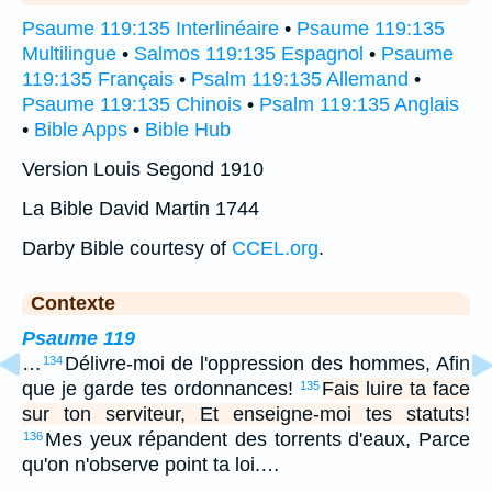
Psaume 119:135 Interlinéaire
•
Psaume 119:135
Multilingue
•
Salmos 119:135 Espagnol
•
Psaume
119:135 Français
•
Psalm 119:135 Allemand
•
Psaume 119:135 Chinois
•
Psalm 119:135 Anglais
•
Bible Apps
•
Bible Hub
Version Louis Segond 1910
La Bible David Martin 1744
Darby Bible courtesy of
CCEL.org
.
Contexte
Psaume 119
…
Délivre-moi de l'oppression des hommes, Afin
134
que je garde tes ordonnances!
Fais luire ta face
135
sur ton serviteur, Et enseigne-moi tes statuts!
Mes yeux répandent des torrents d'eaux, Parce
136
qu'on n'observe point ta loi.…