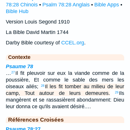
78:28 Chinois
•
Psalm 78:28 Anglais
•
Bible Apps
•
Bible Hub
Version Louis Segond 1910
La Bible David Martin 1744
Darby Bible courtesy of
CCEL.org
.
Contexte
Psaume 78
…
Il fit pleuvoir sur eux la viande comme de la
27
poussière, Et comme le sable des mers les
oiseaux ailés;
Il les fit tomber au milieu de leur
28
camp, Tout autour de leurs demeures.
Ils
29
mangèrent et se rassasièrent abondamment: Dieu
leur donna ce qu'ils avaient désiré.…
Références Croisées
Psaume 78:27