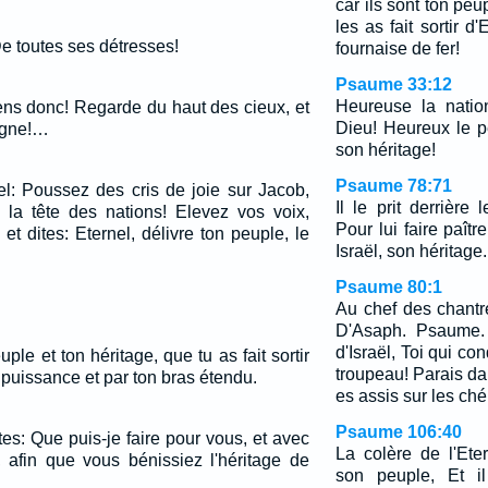
car ils sont ton peup
les as fait sortir d
De toutes ses détresses!
fournaise de fer!
Psaume 33:12
Heureuse la nation
ens donc! Regarde du haut des cieux, et
Dieu! Heureux le pe
vigne!…
son héritage!
Psaume 78:71
nel: Poussez des cris de joie sur Jacob,
Il le prit derrière 
à la tête des nations! Elevez vos voix,
Pour lui faire paît
t dites: Eternel, délivre ton peuple, le
Israël, son héritage.
Psaume 80:1
Au chef des chantre
D'Asaph. Psaume. P
d'Israël, Toi qui 
uple et ton héritage, que tu as fait sortir
troupeau! Parais da
 puissance et par ton bras étendu.
es assis sur les ché
Psaume 106:40
es: Que puis-je faire pour vous, et avec
La colère de l'Ete
n, afin que vous bénissiez l'héritage de
son peuple, Et il