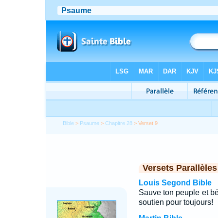
Bible
>
Psaume
>
Chapitre 28
> Verset 9
Versets Parallèles
Louis Segond Bible
Sauve ton peuple et bén
soutien pour toujours!