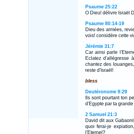
Psaume 25:22
O Dieu! délivre Israël 
Psaume 80:14-19
Dieu des armées, revi
vois! considère cette 
Jérémie 31:7
Car ainsi parle l'Eter
Eclatez d'allégresse 
chantez des louanges, e
reste d'Israël!
bless
Deutéronome 9:29
Ils sont pourtant ton pe
d'Egypte par ta grande
2 Samuel 21:3
David dit aux Gabaonit
quoi ferai-je expiatio
l'Eternel?