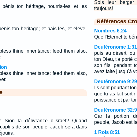
Sois leur berger 
 bénis ton héritage, nourris-les, et les
toujours!
Références Cro
nis ton heritage; et pais-les, et eleve-
Nombres 6:24
Que l'Eternel te béni
Deutéronome 1:31
less thine inheritance: feed them also,
puis au désert, où 
.
ton Dieu, t'a port
son fils, pendant 
ion
avez faite jusqu'à vo
less thine inheritance: feed them also,
er.
Deutéronome 9:29
Ils sont pourtant to
e
que tu as fait sorti
puissance et par to
Deutéronome 32:9
Car la portion de
de Sion la délivrance d'Israël? Quand
peuple, Jacob est la
 captifs de son peuple, Jacob sera dans
1 Rois 8:51
éjouira.