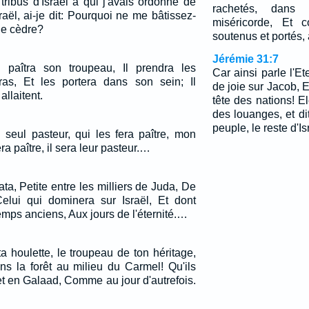
ribus d'Israël à qui j'avais ordonné de
rachetés, dan
aël, ai-je dit: Pourquoi ne me bâtissez-
miséricorde, Et 
de cèdre?
soutenus et portés,
Jérémie 31:7
paîtra son troupeau, Il prendra les
Car ainsi parle l'E
s, Et les portera dans son sein; Il
de joie sur Jacob, E
allaitent.
tête des nations! E
des louanges, et dit
peuple, le reste d'Is
n seul pasteur, qui les fera paître, mon
era paître, il sera leur pasteur.…
ta, Petite entre les milliers de Juda, De
Celui qui dominera sur Israël, Et dont
emps anciens, Aux jours de l'éternité.…
a houlette, le troupeau de ton héritage,
ans la forêt au milieu du Carmel! Qu'ils
et en Galaad, Comme au jour d'autrefois.