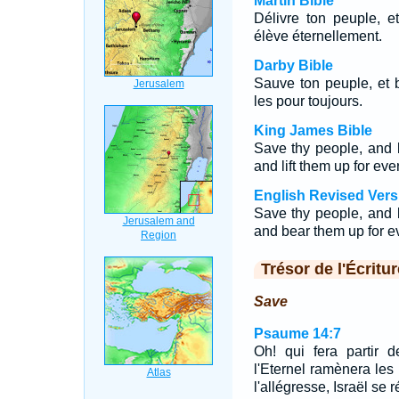
Martin Bible
Délivre ton peuple, et
élève éternellement.
Darby Bible
Sauve ton peuple, et be
les pour toujours.
King James Bible
Save thy people, and b
and lift them up for ever
English Revised Vers
Save thy people, and b
and bear them up for ev
Trésor de l'Écritur
Save
Psaume 14:7
Oh! qui fera partir 
l'Eternel ramènera les
l'allégresse, Israël se r