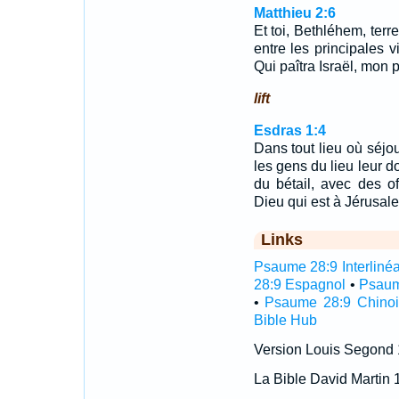
Matthieu 2:6
Et toi, Bethléhem, terr
entre les principales v
Qui paîtra Israël, mon 
lift
Esdras 1:4
Dans tout lieu où séjou
les gens du lieu leur do
du bétail, avec des o
Dieu qui est à Jérusal
Links
Psaume 28:9 Interlinéa
28:9 Espagnol
•
Psaum
•
Psaume 28:9 Chinoi
Bible Hub
Version Louis Segond
La Bible David Martin 