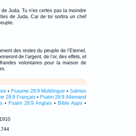
e de Juda, Tu n'es certes pas la moindre
illes de Juda, Car de toi sortira un chef
peuple.
rnent des restes du peuple de l'Eternel,
nneront de l'argent, de l'or, des effets, et
ffrandes volontaires pour la maison de
em.
ire
•
Psaume 28:9 Multilingue
•
Salmos
e 28:9 Français
•
Psalm 28:9 Allemand
s
•
Psalm 28:9 Anglais
•
Bible Apps
•
 1910
1744