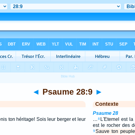
◄
Psaume 28:9
►
Contexte
Psaume 28
is ton héritage! Sois leur berger et leur
…
L'Eternel est la
8
est le rocher des d
Sauve ton peuple 
9