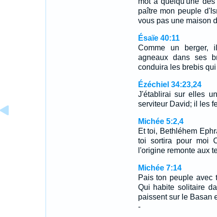
mot à quelqu'une des t
paître mon peuple d'Isr
vous pas une maison 
Ésaïe 40:11
Comme un berger, il 
agneaux dans ses bra
conduira les brebis qui 
Ézéchiel 34:23,24
J'établirai sur elles u
serviteur David; il les f
Michée 5:2,4
Et toi, Bethléhem Ephra
toi sortira pour moi 
l'origine remonte aux t
Michée 7:14
Pais ton peuple avec t
Qui habite solitaire d
paissent sur le Basan 
-