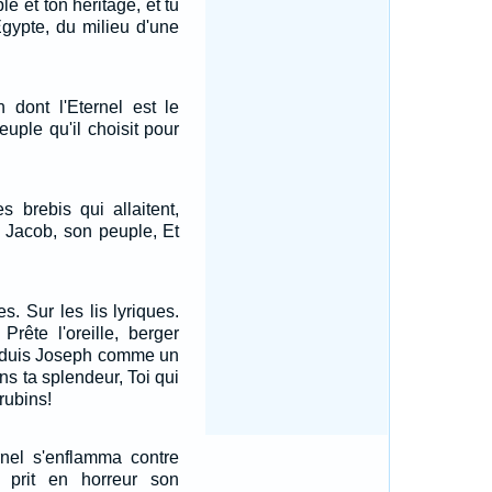
le et ton héritage, et tu
'Egypte, du milieu d'une
 dont l'Eternel est le
uple qu'il choisit pour
les brebis qui allaitent,
re Jacob, son peuple, Et
s. Sur les lis lyriques.
rête l'oreille, berger
conduis Joseph comme un
ns ta splendeur, Toi qui
rubins!
rnel s'enflamma contre
 prit en horreur son