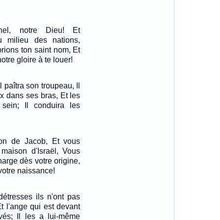
nel, notre Dieu! Et
 milieu des nations,
rions ton saint nom, Et
tre gloire à te louer!
 paîtra son troupeau, Il
x dans ses bras, Et les
sein; Il conduira les
on de Jacob, Et vous
 maison d'Israël, Vous
harge dès votre origine,
votre naissance!
détresses ils n'ont pas
t l'ange qui est devant
vés; Il les a lui-même