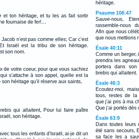
héritage.
Psaume 106:47
 et ton héritage, et tu les as fait sortir
Sauve-nous, Eter
ne fournaise de fer!…
rassemble-nous du
Afin que nous céléb
que nous mettions no
e Jacob n'est pas comme elles; Car c'est
Et Israël est la tribu de son héritage.
Ésaïe 40:11
st son nom.
Comme un berger, il
prendra les agneau
portera dans son 
eux de votre coeur, pour que vous sachiez
brebis qui allaitent.
qui s'attache à son appel, quelle est la
 son héritage qu'il réserve aux saints,
Ésaïe 46:3
Ecoutez-moi, mais
tous, restes de la
que j'ai pris à ma c
Que j'ai portés dès 
brebis qui allaitent, Pour lui faire paître
sraël, son héritage.
Ésaïe 63:9
Dans toutes leurs 
été sans secours, E
vec tous les enfants d'Israël, ai-je dit un
sa face les a sau