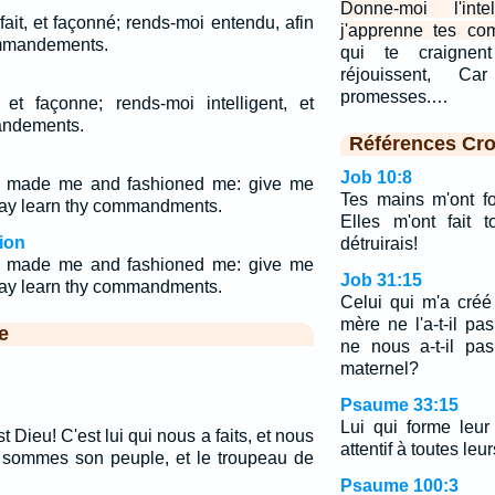
Donne-moi l'int
ait, et façonné; rends-moi entendu, afin
j'apprenne tes c
ommandements.
qui te craigne
réjouissent, C
promesses.…
et façonne; rends-moi intelligent, et
andements.
Références Cro
Job 10:8
 made me and fashioned me: give me
Tes mains m'ont fo
may learn thy commandments.
Elles m'ont fait t
ion
détruirais!
 made me and fashioned me: give me
Job 31:15
may learn thy commandments.
Celui qui m'a cré
mère ne l'a-t-il 
e
ne nous a-t-il pa
maternel?
Psaume 33:15
Lui qui forme leur
 Dieu! C'est lui qui nous a faits, et nous
attentif à toutes leu
 sommes son peuple, et le troupeau de
Psaume 100:3