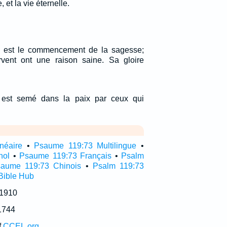
, et la vie éternelle.
el est le commencement de la sagesse;
rvent ont une raison saine. Sa gloire
ce est semé dans la paix par ceux qui
néaire
•
Psaume 119:73 Multilingue
•
nol
•
Psaume 119:73 Français
•
Psalm
aume 119:73 Chinois
•
Psalm 119:73
Bible Hub
 1910
1744
f
CCEL.org
.