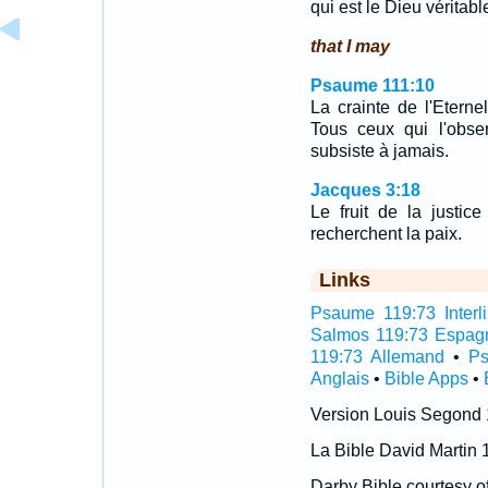
qui est le Dieu véritable
that I may
Psaume 111:10
La crainte de l'Etern
Tous ceux qui l'obse
subsiste à jamais.
Jacques 3:18
Le fruit de la justi
recherchent la paix.
Links
Psaume 119:73 Interli
Salmos 119:73 Espag
119:73 Allemand
•
Ps
Anglais
•
Bible Apps
•
Version Louis Segond
La Bible David Martin 
Darby Bible courtesy o