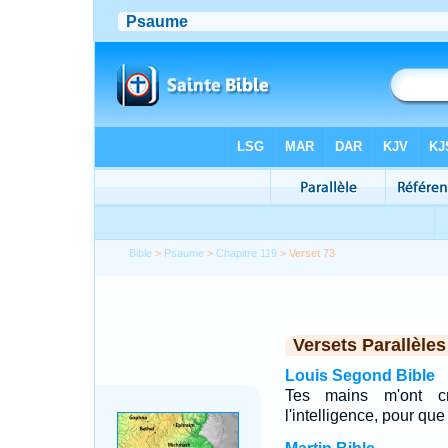
Bible
>
Psaume
>
Chapitre 119
> Verset 73
Versets Parallèles
Louis Segond Bible
Tes mains m'ont cr
l'intelligence, pour q