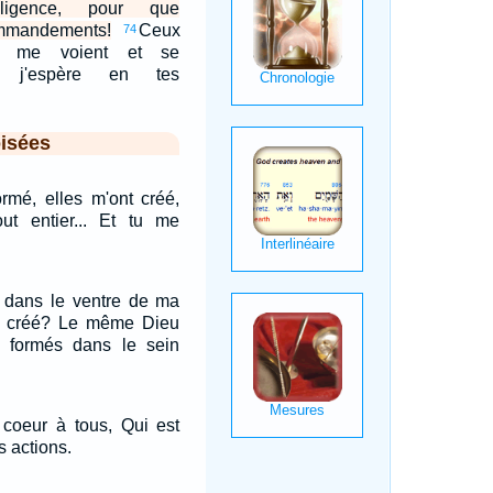
elligence, pour que
ommandements!
Ceux
74
nt me voient et se
ar j'espère en tes
isées
rmé, elles m'ont créé,
out entier... Et tu me
é dans le ventre de ma
pas créé? Le même Dieu
s formés dans le sein
 coeur à tous, Qui est
rs actions.