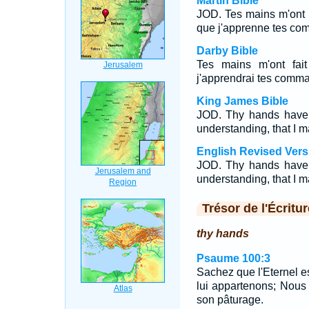
Martin Bible
JOD. Tes mains m'ont f
que j'apprenne tes c
Darby Bible
Tes mains m'ont fait 
j'apprendrai tes comm
King James Bible
JOD. Thy hands have
understanding, that I 
English Revised Vers
JOD. Thy hands have
understanding, that I 
Trésor de l'Écritur
thy hands
Psaume 100:3
Sachez que l'Eternel est
lui appartenons; Nous
son pâturage.