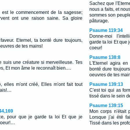
Sachez que l'Eternel
nous a faits, et no
el est le commencement de la sagesse;
sommes son peuple,
rvent ont une raison saine. Sa gloire
pâturage.
Psaume 119:34
Donne-moi l'intel
faveur. Eternel, ta bonté dure toujours,
garde ta loi Et que 
euvres de tes mains!
coeur!
Psaume 138:8
e suis une créature si merveilleuse. Tes
L'Eternel agira en
es, Et mon âme le reconnaît bien.…
bonté dure toujour
oeuvres de tes mai
 elles m'ont créé, Elles m'ont fait tout
Psaume 139:13
irais!…
C'est toi qui as fo
tissé dans le sein 
Psaume 139:15
44,169
Mon corps n'était 
nce, pour que je garde ta loi Et que je
Lorsque j'ai été fa
coeur!…
Tissé dans les profo