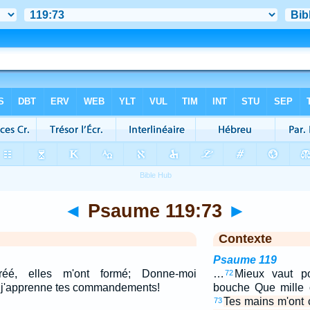
◄
Psaume 119:73
►
Contexte
Psaume 119
éé, elles m'ont formé; Donne-moi
…
Mieux vaut p
72
ue j'apprenne tes commandements!
bouche Que mille o
Tes mains m'ont c
73