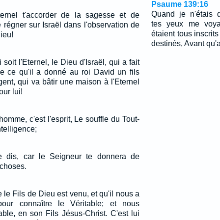
Psaume 139:16
Quand je n'étais 
ternel t'accorder de la sagesse et de
tes yeux me voyai
ire régner sur Israël dans l'observation de
étaient tous inscrit
Dieu!
destinés, Avant qu'a
oit l'Eternel, le Dieu d'Israël, qui a fait
de ce qu'il a donné au roi David un fils
igent, qui va bâtir une maison à l'Eternel
ur lui!
homme, c'est l'esprit, Le souffle du Tout-
telligence;
 dis, car le Seigneur te donnera de
 choses.
e Fils de Dieu est venu, et qu'il nous a
 pour connaître le Véritable; et nous
le, en son Fils Jésus-Christ. C'est lui