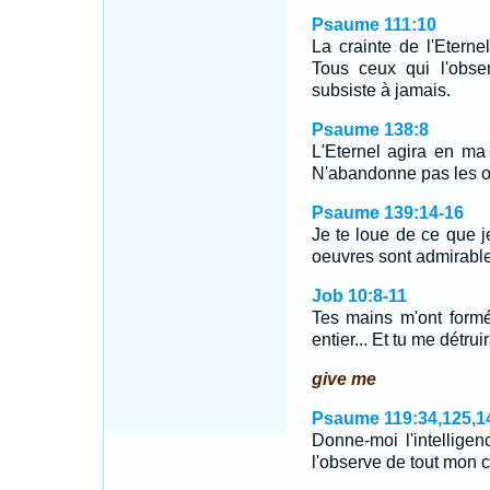
Psaume 111:10
La crainte de l'Etern
Tous ceux qui l'obse
subsiste à jamais.
Psaume 138:8
L'Eternel agira en ma 
N'abandonne pas les o
Psaume 139:14-16
Je te loue de ce que j
oeuvres sont admirabl
Job 10:8-11
Tes mains m'ont formé,
entier... Et tu me détru
give me
Psaume 119:34,125,1
Donne-moi l'intellige
l'observe de tout mon 