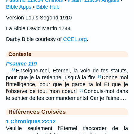
Psaume 119:34 Chinois
•
Psalm 119:34 Anglais
•
Bible Apps
•
Bible Hub
Version Louis Segond 1910
La Bible David Martin 1744
Darby Bible courtesy of
CCEL.org
.
Contexte
Psaume 119
…
Enseigne-moi, Eternel, la voie de tes statuts,
33
pour que je la retienne jusqu'à la fin!
Donne-moi
34
l'intelligence, pour que je garde ta loi Et que je
l'observe de tout mon coeur!
Conduis-moi dans
35
le sentier de tes commandements! Car je l'aime.…
Références Croisées
1 Chroniques 22:12
Veuille seulement l'Eternel t'accorder de la