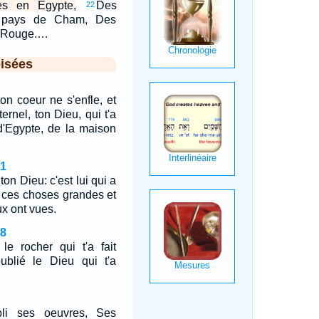
es en Egypte,
Des
22
e pays de Cham, Des
r Rouge.…
isées
on coeur ne s'enfle, et
ternel, ton Dieu, qui t'a
 d'Egypte, de la maison
21
t ton Dieu: c'est lui qui a
oi ces choses grandes et
ux ont vues.
18
e rocher qui t'a fait
oublié le Dieu qui t'a
bli ses oeuvres, Ses