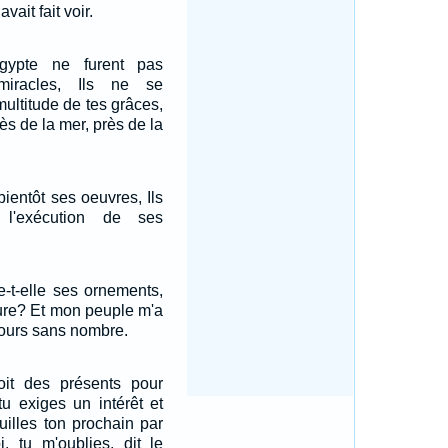
avait fait voir.
ypte ne furent pas
miracles, Ils ne se
multitude de tes grâces,
rès de la mer, près de la
bientôt ses oeuvres, Ils
s l'exécution de ses
ie-t-elle ses ornements,
ture? Et mon peuple m'a
jours sans nombre.
çoit des présents pour
tu exiges un intérêt et
uilles ton prochain par
i, tu m'oublies, dit le