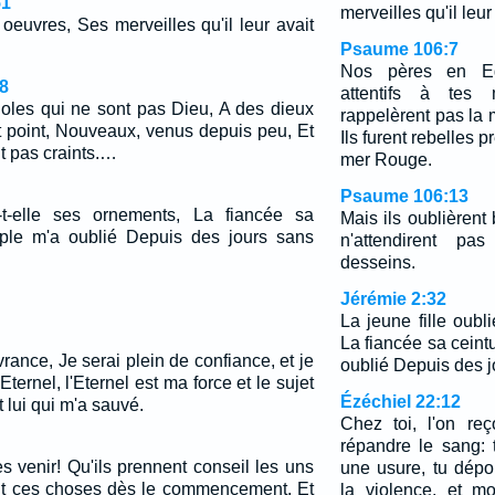
51
merveilles qu'il leur 
 oeuvres, Ses merveilles qu'il leur avait
Psaume 106:7
Nos pères en Eg
8
attentifs à tes 
idoles qui ne sont pas Dieu, A des dieux
rappelèrent pas la 
t point, Nouveaux, venus depuis peu, Et
Ils furent rebelles p
t pas craints.…
mer Rouge.
Psaume 106:13
e-t-elle ses ornements, La fiancée sa
Mais ils oublièrent 
ple m'a oublié Depuis des jours sans
n'attendirent pa
desseins.
Jérémie 2:32
La jeune fille oubl
La fiancée sa cein
vrance, Je serai plein de confiance, et je
oublié Depuis des 
'Eternel, l'Eternel est ma force et le sujet
Ézéchiel 22:12
 lui qui m'a sauvé.
Chez toi, l'on re
répandre le sang: 
les venir! Qu'ils prennent conseil les uns
une usure, tu dépo
dit ces choses dès le commencement, Et
la violence, et mo