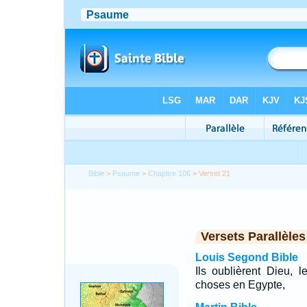
Bible
>
Psaume
>
Chapitre 106
> Verset 21
Versets Parallèles
Louis Segond Bible
Ils oublièrent Dieu, 
choses en Egypte,