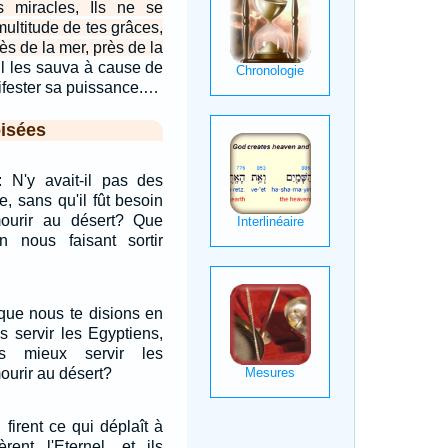
es miracles, Ils ne se
multitude de tes grâces,
rès de la mer, près de la
il les sauva à cause de
fester sa puissance.…
isées
: N'y avait-il pas des
, sans qu'il fût besoin
urir au désert? Que
n nous faisant sortir
 que nous te disions en
s servir les Egyptiens,
s mieux servir les
ourir au désert?
 firent ce qui déplaît à
ièrent l'Eternel, et ils