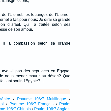
s transgressions;
 de l'Eternel, les louanges de l'Eternel,
ernel a fait pour nous; Je dirai sa grande
n d'Israël, Qu'il a traitée selon ses
esse de son amour.
ige, Il a compassion selon sa grande
y avait-il pas des sépulcres en Egypte,
n de nous mener mourir au désert? Que
 faisant sortir d'Egypte?…
néaire
•
Psaume 106:7 Multilingue
•
ol
•
Psaume 106:7 Français
•
Psalm
me 106:7 Chinois
•
Psalm 106:7 Anglais