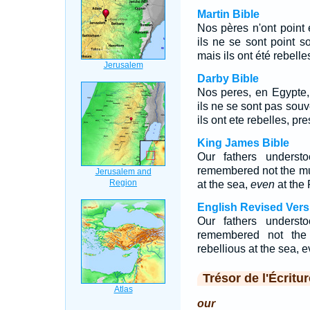
Martin Bible
Nos pères n'ont point é
ils ne se sont point s
mais ils ont été rebell
Darby Bible
Nos peres, en Egypte, n
ils ne se sont pas souv
ils ont ete rebelles, pr
King James Bible
Our fathers underst
remembered not the mul
at the sea,
even
at the
English Revised Vers
Our fathers underst
remembered not the 
rebellious at the sea, 
Trésor de l'Écritur
our