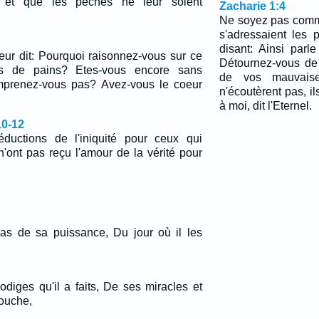
, et que les péchés ne leur soient
Zacharie 1:4
Ne soyez pas comm
s'adressaient les 
disant: Ainsi parl
leur dit: Pourquoi raisonnez-vous sur ce
Détournez-vous de
s de pains? Etes-vous encore sans
de vos mauvaise
omprenez-vous pas? Avez-vous le coeur
n'écoutèrent pas, il
à moi, dit l'Eternel.
10-12
éductions de l'iniquité pour ceux qui
n'ont pas reçu l'amour de la vérité pour
pas de sa puissance, Du jour où il les
diges qu'il a faits, De ses miracles et
ouche,