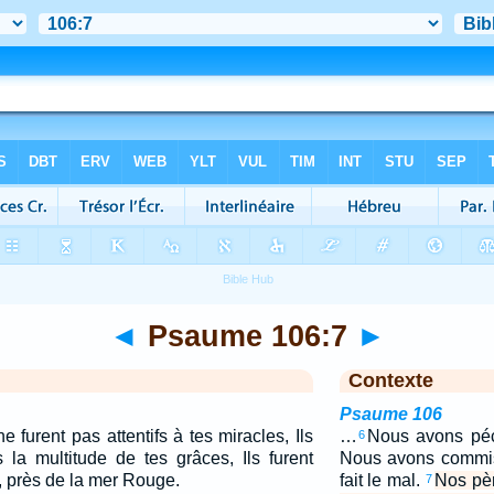
◄
Psaume 106:7
►
Contexte
Psaume 106
furent pas attentifs à tes miracles, Ils
…
Nous avons pé
6
 la multitude de tes grâces, Ils furent
Nous avons commis 
, près de la mer Rouge.
fait le mal.
Nos pèr
7