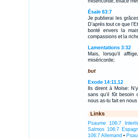
miséricorde, efface me
Ésaïe 63:7
Je publierai les grâces
D'après tout ce que l'Et
bonté envers la maiso
compassions et la rich
Lamentations 3:32
Mais, lorsqu'il affl
miséricorde;
but
Exode 14:11,12
Ils dirent à Moïse: N'
sans qu'il fût besoi
nous as-tu fait en nous
Links
Psaume 106:7 Interli
Salmos 106:7 Espagn
106:7 Allemand
•
Psau