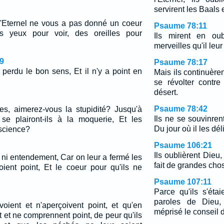
servirent les Baals e
 l'Eternel ne vous a pas donné un coeur
Psaume 78:11
s yeux pour voir, des oreilles pour
Ils mirent en ou
merveilles qu'il leur 
9
Psaume 78:17
 perdu le bon sens, Et il n'y a point en
Mais ils continuèren
se révolter contr
désert.
Psaume 78:42
es, aimerez-vous la stupidité? Jusqu'à
Ils ne se souvinre
e plairont-ils à la moquerie, Et les
Du jour où il les dél
 science?
Psaume 106:21
Ils oublièrent Dieu,
e, ni entendement, Car on leur a fermé les
fait de grandes cho
oient point, Et le coeur pour qu'ils ne
Psaume 107:11
Parce qu'ils s'étai
paroles de Dieu, 
voient et n'aperçoivent point, et qu'en
méprisé le conseil 
 et ne comprennent point, de peur qu'ils