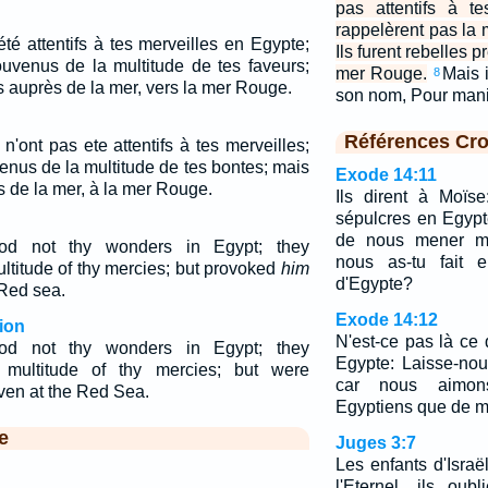
pas attentifs à t
rappelèrent pas la 
té attentifs à tes merveilles en Egypte;
Ils furent rebelles p
ouvenus de la multitude de tes faveurs;
mer Rouge.
Mais 
8
es auprès de la mer, vers la mer Rouge.
son nom, Pour mani
Références Cro
'ont pas ete attentifs à tes merveilles;
enus de la multitude de tes bontes; mais
Exode 14:11
es de la mer, à la mer Rouge.
Ils dirent à Moïse
sépulcres en Egypte
de nous mener mo
ood not thy wonders in Egypt; they
nous as-tu fait e
titude of thy mercies; but provoked
him
d'Egypte?
 Red sea.
Exode 14:12
ion
N'est-ce pas là ce
ood not thy wonders in Egypt; they
Egypte: Laisse-nou
multitude of thy mercies; but were
car nous aimon
even at the Red Sea.
Egyptiens que de m
e
Juges 3:7
Les enfants d'Israël
l'Eternel, ils oubl