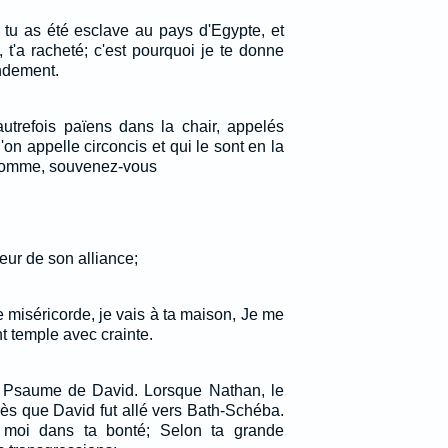
 tu as été esclave au pays d'Egypte, et
, t'a racheté; c'est pourquoi je te donne
ndement.
autrefois païens dans la chair, appelés
'on appelle circoncis et qui le sont en la
l'homme, souvenez-vous
veur de son alliance;
 miséricorde, je vais à ta maison, Je me
t temple avec crainte.
. Psaume de David. Lorsque Nathan, le
près que David fut allé vers Bath-Schéba.
 moi dans ta bonté; Selon ta grande