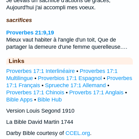
Je devais un sacrifice d'actions de grâces,
Aujourd'hui j'ai accompli mes voeux.
sacrifices
Proverbes 21:9,19
Mieux vaut habiter à l'angle d'un toit, Que de
partager la demeure d'une femme querelleuse.…
Links
Proverbes 17:1 Interlinéaire
•
Proverbes 17:1
Multilingue
•
Proverbios 17:1 Espagnol
•
Proverbes
17:1 Français
•
Sprueche 17:1 Allemand
•
Proverbes 17:1 Chinois
•
Proverbs 17:1 Anglais
•
Bible Apps
•
Bible Hub
Version Louis Segond 1910
La Bible David Martin 1744
Darby Bible courtesy of
CCEL.org
.