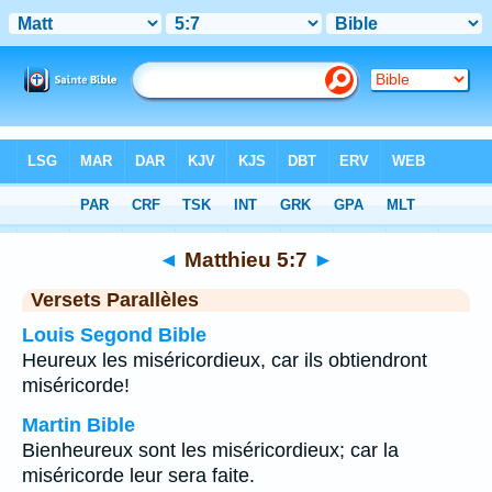
Bible
>
Matthieu
>
Chapitre 5
> Verset 7
◄
Matthieu 5:7
►
Versets Parallèles
Louis Segond Bible
Heureux les miséricordieux, car ils obtiendront
miséricorde!
Martin Bible
Bienheureux sont les miséricordieux; car la
miséricorde leur sera faite.