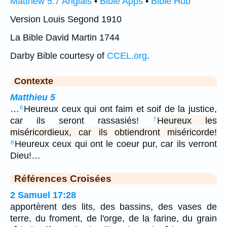
Matthew 5:7 Anglais
•
Bible Apps
•
Bible Hub
Version Louis Segond 1910
La Bible David Martin 1744
Darby Bible courtesy of
CCEL.org
.
Contexte
Matthieu 5
…
Heureux ceux qui ont faim et soif de la justice,
6
car ils seront rassasiés!
Heureux les
7
miséricordieux, car ils obtiendront miséricorde!
Heureux ceux qui ont le coeur pur, car ils verront
8
Dieu!…
Références Croisées
2 Samuel 17:28
apportèrent des lits, des bassins, des vases de
terre, du froment, de l'orge, de la farine, du grain