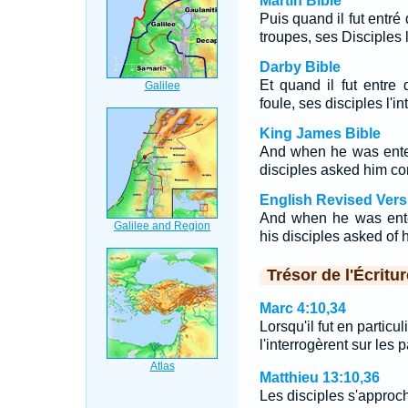
Martin Bible
Puis quand il fut entré 
troupes, ses Disciples l
Darby Bible
Et quand il fut entre 
foule, ses disciples l'i
King James Bible
And when he was enter
disciples asked him co
English Revised Vers
And when he was enter
his disciples asked of 
Trésor de l'Écritur
Marc 4:10,34
Lorsqu'il fut en particu
l'interrogèrent sur les
Matthieu 13:10,36
Les disciples s'approchè