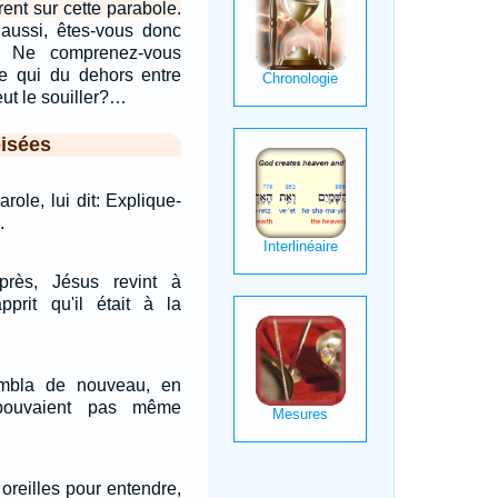
èrent sur cette parabole.
s aussi, êtes-vous donc
e? Ne comprenez-vous
e qui du dehors entre
ut le souiller?…
isées
arole, lui dit: Explique-
.
près, Jésus revint à
rit qu'il était à la
embla de nouveau, en
 pouvaient pas même
oreilles pour entendre,