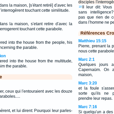
disciples l'interrog
dans la maison, [s'étant retiré] d'avec les
Il leur dit: Vou
18
'interrogèrent touchant cette similitude.
sans intelligenc
pas que rien de c
dans l'homme ne pe
dans la maison, s'etant retire d'avec la
nterrogerent touchant cette parabole.
Références Cro
Matthieu 15:15
ed into the house from the people, his
Pierre, prenant la p
ncerning the parable.
nous cette parabole
ion
Marc 2:1
ed into the house from the multitude,
Quelques jours a
him the parable.
Capernaüm. On app
maison,
e
Marc 3:20
et la foule s'ass
lier, ceux qui l'entouraient avec les douze
sorte qu'ils ne
 paraboles.…
prendre leur repas.
Marc 7:16
rent, et lui dirent: Pourquoi leur parles-
Si quelqu'un a des 