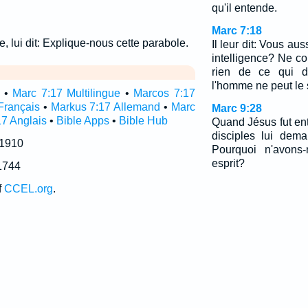
qu'il entende.
Marc 7:18
e, lui dit: Explique-nous cette parabole.
Il leur dit: Vous au
intelligence? Ne 
rien de ce qui d
l'homme ne peut le 
•
Marc 7:17 Multilingue
•
Marcos 7:17
Français
•
Markus 7:17 Allemand
•
Marc
Marc 9:28
17 Anglais
•
Bible Apps
•
Bible Hub
Quand Jésus fut en
disciples lui dema
 1910
Pourquoi n'avons
esprit?
1744
f
CCEL.org
.