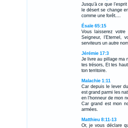
Jusqu'à ce que l'esprit
le désert se change en
comme une forêt.…
Ésaïe 65:15
Vous laisserez votr
Seigneur, l'Eternel, 
serviteurs un autre nom
Jérémie 17:3
Je livre au pillage ma
tes trésors, Et tes hau
ton territoire.
Malachie 1:11
Car depuis le lever d
est grand parmi les nat
en l'honneur de mon no
Car grand est mon nom
armées.
Matthieu 8:11-13
Or, je vous déclare qu