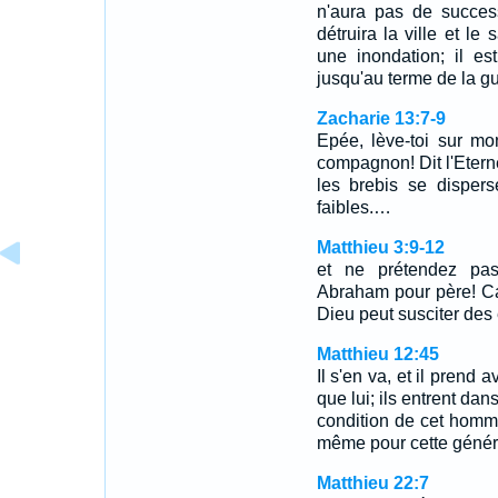
n'aura pas de succes
détruira la ville et le
une inondation; il es
jusqu'au terme de la g
Zacharie 13:7-9
Epée, lève-toi sur m
compagnon! Dit l'Etern
les brebis se dispers
faibles.…
Matthieu 3:9-12
et ne prétendez pa
Abraham pour père! Ca
Dieu peut susciter de
Matthieu 12:45
Il s'en va, et il prend 
que lui; ils entrent dan
condition de cet homme
même pour cette génér
Matthieu 22:7