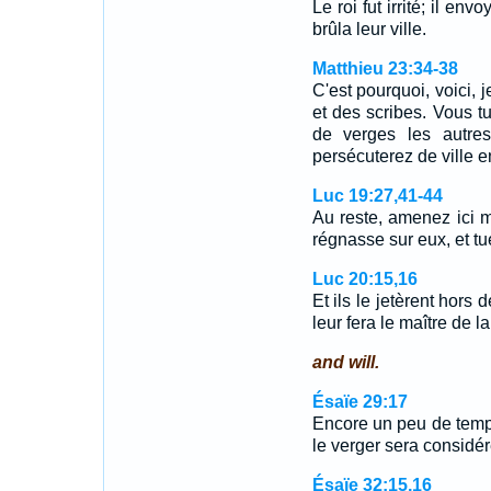
Le roi fut irrité; il env
brûla leur ville.
Matthieu 23:34-38
C'est pourquoi, voici,
et des scribes. Vous tu
de verges les autre
persécuterez de ville e
Luc 19:27,41-44
Au reste, amenez ici 
régnasse sur eux, et t
Luc 20:15,16
Et ils le jetèrent hors 
leur fera le maître de 
and will.
Ésaïe 29:17
Encore un peu de temps
le verger sera considé
Ésaïe 32:15,16