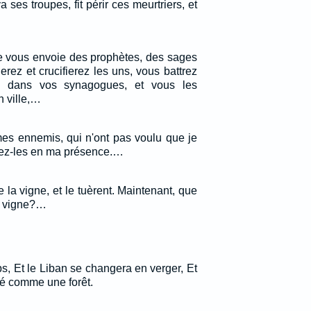
oya ses troupes, fit périr ces meurtriers, et
 je vous envoie des prophètes, des sages
erez et crucifierez les uns, vous battrez
s dans vos synagogues, et vous les
n ville,…
mes ennemis, qui n'ont pas voulu que je
uez-les en ma présence.…
de la vigne, et le tuèrent. Maintenant, que
la vigne?…
, Et le Liban se changera en verger, Et
ré comme une forêt.