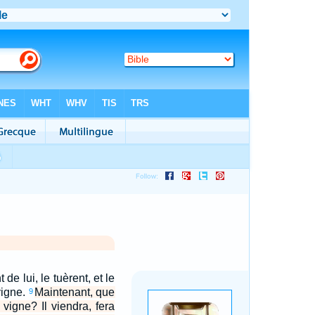
t de lui, le tuèrent, et le
vigne.
Maintenant, que
9
 vigne? Il viendra, fera