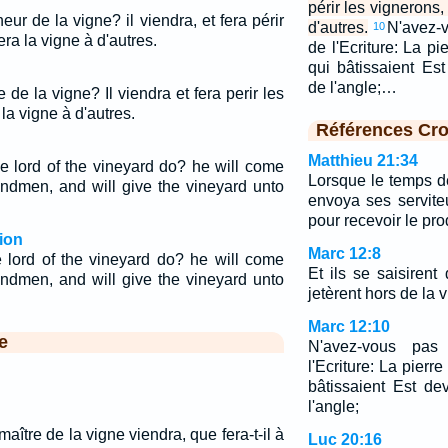
périr les vignerons,
ur de la vigne? il viendra, et fera périr
d'autres.
N'avez-v
10
ra la vigne à d'autres.
de l'Ecriture: La pi
qui bâtissaient Es
de l'angle;…
 de la vigne? Il viendra et fera perir les
la vigne à d'autres.
Références Cro
Matthieu 21:34
he lord of the vineyard do? he will come
Lorsque le temps de 
ndmen, and will give the vineyard unto
envoya ses servite
pour recevoir le pro
ion
Marc 12:8
e lord of the vineyard do? he will come
Et ils se saisirent 
ndmen, and will give the vineyard unto
jetèrent hors de la 
Marc 12:10
e
N'avez-vous pas
l'Ecriture: La pierr
bâtissaient Est de
l'angle;
aître de la vigne viendra, que fera-t-il à
Luc 20:16