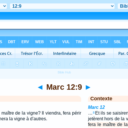
◄
Marc 12:9
►
Contexte
Marc 12
maître de la vigne? Il viendra, fera périr
…
Et ils se saisiren
8
nera la vigne à d'autres.
jetèrent hors de la 
fera le maître de la