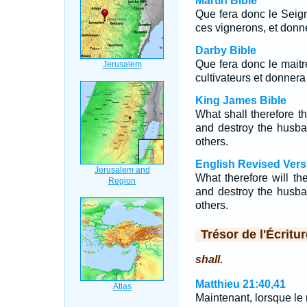
Martin Bible
Que fera donc le Seigne
ces vignerons, et donne
Darby Bible
Que fera donc le maitre
cultivateurs et donnera 
King James Bible
What shall therefore t
and destroy the husba
others.
English Revised Vers
What therefore will th
and destroy the husba
others.
Trésor de l'Écritur
shall.
Matthieu 21:40,41
Maintenant, lorsque le m