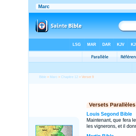
Bible
>
Marc
>
Chapitre 12
> Verset 9
Versets Parallèles
Louis Segond Bible
Maintenant, que fera le 
les vignerons, et il don