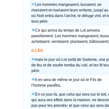
Les hommes mangeaient, buvaient, se
27
mariaient et mariaient leurs enfants, jusqu'au
où Noé entra dans l'arche; le déluge vint, et le
tous périr.
Ce qui arriva du temps de Lot arrivera
28
pareillement. Les hommes mangeaient, buvai
achetaient, vendaient, plantaient, bâtissaient;
LSG
mais le jour où Lot sortit de Sodome, une p
29
de feu et de soufre tomba du ciel, et les fit tou
périr.
Il en sera de même le jour où le Fils de
30
l'homme paraîtra.
En ce jour-là, que celui qui sera sur le toit, 
31
qui aura ses effets dans la maison, ne desce
pas pour les prendre; et que celui qui sera d