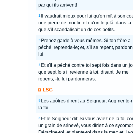
par qui ils arrivent!
Il vaudrait mieux pour lui qu'on mît à son co
2
une pierre de moulin et qu'on le jetât dans la
que s'il scandalisait un de ces petits.
Prenez garde à vous-mêmes. Si ton frère a
3
péché, reprends-le; et, s'il se repent, pardonn
lui.
Et s'il a péché contre toi sept fois dans un jo
4
que sept fois il revienne à toi, disant: Je me
repens, -tu lui pardonneras.
LSG
Les apôtres dirent au Seigneur: Augmente-
5
la foi.
Et le Seigneur dit: Si vous aviez de la foi 
6
un grain de sénevé, vous diriez à ce sycomor
Déracine-toi, et plante-toi dans la mer; et il v