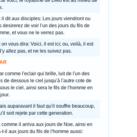
Car voici, le royaume de Dieu est au milieu de
s.
 il dit aux disciples: Les jours viendront ou
 desirerez de voir l'un des jours du fils de
mme, et vous ne le verrez pas.
 on vous dira: Voici, il est ici; ou, voilà, il est
N'y allez pas, et ne les suivez pas.
AR
r comme l'eclair qui brille, luit de l'un des
s de dessous le ciel jusqu'à l'autre cote de
ous le ciel, ainsi sera le fils de l'homme en
jour.
is auparavant il faut qu'il souffre beaucoup,
u'il soit rejete par cette generation.
 comme il arriva aux jours de Noe, ainsi en
-t-il aux jours du fils de l'homme aussi: