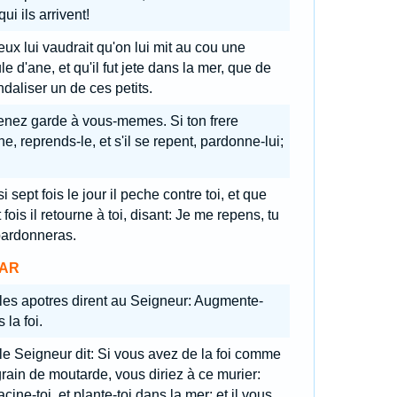
qui ils arrivent!
eux lui vaudrait qu'on lui mit au cou une
e d'ane, et qu'il fut jete dans la mer, que de
daliser un de ces petits.
enez garde à vous-memes. Si ton frere
e, reprends-le, et s'il se repent, pardonne-lui;
si sept fois le jour il peche contre toi, et que
 fois il retourne à toi, disant: Je me repens, tu
pardonneras.
AR
 les apotres dirent au Seigneur: Augmente-
 la foi.
 le Seigneur dit: Si vous avez de la foi comme
rain de moutarde, vous diriez à ce murier:
cine-toi, et plante-toi dans la mer; et il vous