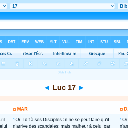
◄
Luc 17
►
MAR
D
'il
Or il dit à ses Disciples : il ne se peut faire qu'il
Or 
1
1
elui
n'arrive des scandales; mais malheur à celui par
n'ar