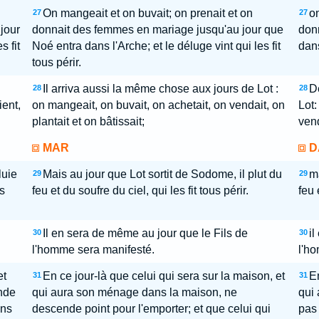
On mangeait et on buvait; on prenait et on
on
27
27
 jour
donnait des femmes en mariage jusqu'au jour que
donn
s fit
Noé entra dans l'Arche; et le déluge vint qui les fit
dans
tous périr.
Il arriva aussi la même chose aux jours de Lot :
D
28
28
ent,
on mangeait, on buvait, on achetait, on vendait, on
Lot:
plantait et on bâtissait;
vend
MAR
D
luie
Mais au jour que Lot sortit de Sodome, il plut du
ma
29
29
s
feu et du soufre du ciel, qui les fit tous périr.
feu 
Il en sera de même au jour que le Fils de
il
30
30
l'homme sera manifesté.
l'h
et
En ce jour-là que celui qui sera sur la maison, et
En
31
31
nde
qui aura son ménage dans la maison, ne
qui 
ans
descende point pour l'emporter; et que celui qui
pas 