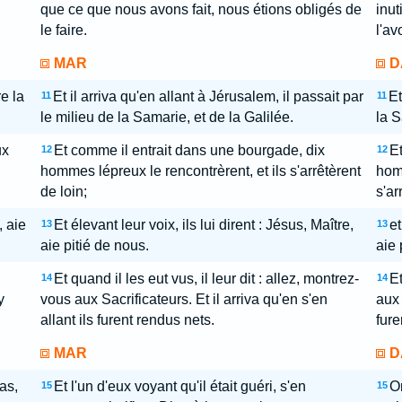
que ce que nous avons fait, nous étions obligés de
inut
le faire.
l'av
MAR
D
e la
Et il arriva qu'en allant à Jérusalem, il passait par
Et
11
11
le milieu de la Samarie, et de la Galilée.
la S
ux
Et comme il entrait dans une bourgade, dix
Et
12
12
hommes lépreux le rencontrèrent, et ils s'arrêtèrent
homm
de loin;
s'ar
, aie
Et élevant leur voix, ils lui dirent : Jésus, Maître,
et
13
13
aie pitié de nous.
aie 
Et quand il les eut vus, il leur dit : allez, montrez-
Et
14
14
y
vous aux Sacrificateurs. Et il arriva qu'en s'en
aux 
allant ils furent rendus nets.
fure
MAR
D
as,
Et l'un d'eux voyant qu'il était guéri, s'en
Or
15
15