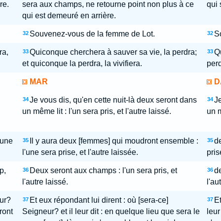
re.
sera aux champs, ne retourne point non plus à ce
qui 
qui est demeuré en arrière.
Souvenez-vous de la femme de Lot.
S
32
32
ra,
Quiconque cherchera à sauver sa vie, la perdra;
Q
33
33
et quiconque la perdra, la vivifiera.
perd
MAR
D
Je vous dis, qu'en cette nuit-là deux seront dans
Je
34
34
un même lit : l'un sera pris, et l'autre laissé.
un m
'une
Il y aura deux [femmes] qui moudront ensemble :
d
35
35
l'une sera prise, et l'autre laissée.
pris
p,
Deux seront aux champs : l'un sera pris, et
de
36
36
l'autre laissé.
l'au
eur?
Et eux répondant lui dirent : où [sera-ce]
Et
37
37
ront
Seigneur? et il leur dit : en quelque lieu que sera le
leur