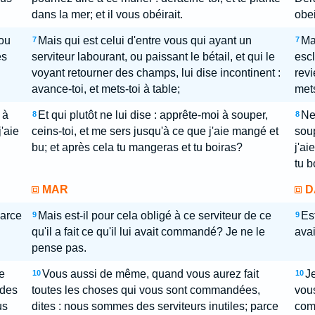
dans la mer; et il vous obéirait.
obei
 ou
Mais qui est celui d'entre vous qui ayant un
Mai
7
7
es
serviteur labourant, ou paissant le bétail, et qui le
escl
voyant retourner des champs, lui dise incontinent :
revi
avance-toi, et mets-toi à table;
mets
 à
Et qui plutôt ne lui dise : apprête-moi à souper,
Ne 
8
8
'aie
ceins-toi, et me sers jusqu'à ce que j'aie mangé et
soup
bu; et après cela tu mangeras et tu boiras?
j'ai
tu b
MAR
D
parce
Mais est-il pour cela obligé à ce serviteur de ce
Est
9
9
qu'il a fait ce qu'il lui avait commandé? Je ne le
ava
pense pas.
e
Vous aussi de même, quand vous aurez fait
Je
10
10
 des
toutes les choses qui vous sont commandées,
vous
us
dites : nous sommes des serviteurs inutiles; parce
com