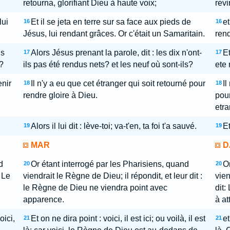
retourna, glorifiant Dieu à haute voix;
revi
lui
Et il se jeta en terre sur sa face aux pieds de
et
16
16
Jésus, lui rendant grâces. Or c'était un Samaritain.
rend
ls
Alors Jésus prenant la parole, dit : les dix n'ont-
Et
17
17
?
ils pas été rendus nets? et les neuf où sont-ils?
ete 
enir
Il n'y a eu que cet étranger qui soit retourné pour
Il
18
18
rendre gloire à Dieu.
pour
etra
Alors il lui dit : lève-toi; va-t'en, ta foi t'a sauvé.
Et
19
19
MAR
D
d
Or étant interrogé par les Pharisiens, quand
Or
20
20
 Le
viendrait le Règne de Dieu; il répondit, et leur dit :
vien
le Règne de Dieu ne viendra point avec
dit:
apparence.
à att
oici,
Et on ne dira point : voici, il est ici; ou voilà, il est
et
21
21