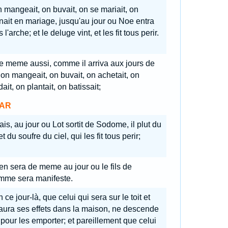
 mangeait, on buvait, on se mariait, on
ait en mariage, jusqu'au jour ou Noe entra
 l'arche; et le deluge vint, et les fit tous perir.
e meme aussi, comme il arriva aux jours de
 on mangeait, on buvait, on achetait, on
ait, on plantait, on batissait;
AR
is, au jour ou Lot sortit de Sodome, il plut du
et du soufre du ciel, qui les fit tous perir;
 en sera de meme au jour ou le fils de
omme sera manifeste.
 ce jour-là, que celui qui sera sur le toit et
aura ses effets dans la maison, ne descende
pour les emporter; et pareillement que celui