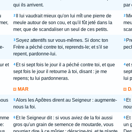
qui ils arrivent.
par 
u
Il lui vaudrait mieux qu'on lui mît une pierre de
Mi
2
2
 mer,
meule autour de son cou, et qu'il fût jeté dans la
meul
mer, que de scandaliser un seul de ces petits.
scan
Soyez attentifs sur vous-mêmes. Si donc ton
Pr
3
3
e-
Frère a péché contre toi, reprends-le; et s'il se
pech
repent, pardonne-lui.
ur et
Et si sept fois le jour il a péché contre toi, et que
et 
4
4
sept fois le jour il retourne à toi, disant : je me
sept
repens; tu lui pardonneras.
lui 
MAR
D
nous
Alors les Apôtres dirent au Seigneur : augmente-
Et
5
5
nous la foi.
nous
comme
Et le Seigneur dit : si vous aviez de la foi aussi
Et
6
6
e:
gros qu'un grain de semence de moutarde, vous
un g
ous
pourriez dire à ce mûrier : déracine-toi, et te plante
Dera