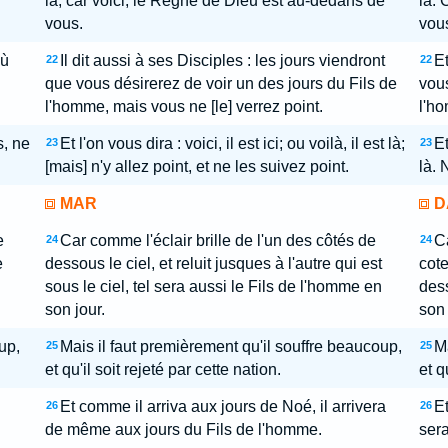
là; car voici, le Règne de Dieu est au-dedans de
là. 
vous.
vou
où
Il dit aussi à ses Disciples : les jours viendront
Et
22
22
que vous désirerez de voir un des jours du Fils de
vous
l'homme, mais vous ne [le] verrez point.
l'ho
s, ne
Et l'on vous dira : voici, il est ici; ou voilà, il est là;
Et
23
23
[mais] n'y allez point, et ne les suivez point.
là. 
MAR
D
e
Car comme l'éclair brille de l'un des côtés de
Ca
24
24
e
dessous le ciel, et reluit jusques à l'autre qui est
cote
sous le ciel, tel sera aussi le Fils de l'homme en
dess
son jour.
son 
up,
Mais il faut premièrement qu'il souffre beaucoup,
Ma
25
25
et qu'il soit rejeté par cette nation.
et q
Et comme il arriva aux jours de Noé, il arrivera
Et
26
26
de même aux jours du Fils de l'homme.
sera