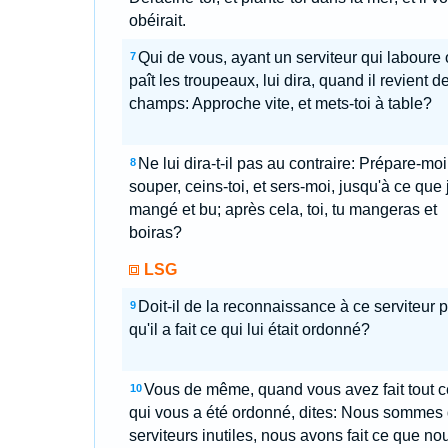
obéirait.
Qui de vous, ayant un serviteur qui laboure
7
paît les troupeaux, lui dira, quand il revient d
champs: Approche vite, et mets-toi à table?
Ne lui dira-t-il pas au contraire: Prépare-moi
8
souper, ceins-toi, et sers-moi, jusqu'à ce que j
mangé et bu; après cela, toi, tu mangeras et
boiras?
LSG
Doit-il de la reconnaissance à ce serviteur 
9
qu'il a fait ce qui lui était ordonné?
Vous de même, quand vous avez fait tout c
10
qui vous a été ordonné, dites: Nous sommes
serviteurs inutiles, nous avons fait ce que no