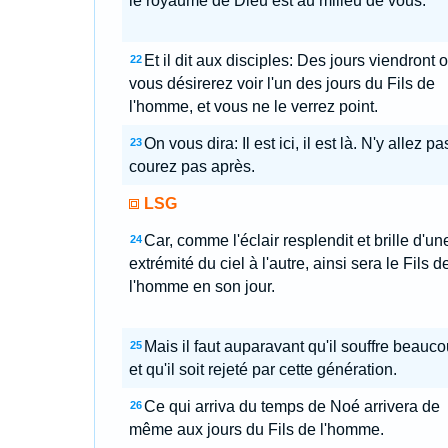
le royaume de Dieu est au milieu de vous.
Et il dit aux disciples: Des jours viendront 
22
vous désirerez voir l'un des jours du Fils de
l'homme, et vous ne le verrez point.
On vous dira: Il est ici, il est là. N'y allez pa
23
courez pas après.
LSG
Car, comme l'éclair resplendit et brille d'un
24
extrémité du ciel à l'autre, ainsi sera le Fils d
l'homme en son jour.
Mais il faut auparavant qu'il souffre beauco
25
et qu'il soit rejeté par cette génération.
Ce qui arriva du temps de Noé arrivera de
26
même aux jours du Fils de l'homme.