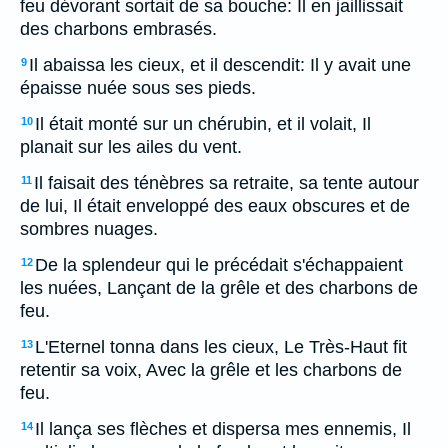
feu dévorant sortait de sa bouche: Il en jaillissait
des charbons embrasés.
Il abaissa les cieux, et il descendit: Il y avait une
9
épaisse nuée sous ses pieds.
Il était monté sur un chérubin, et il volait, Il
10
planait sur les ailes du vent.
Il faisait des ténèbres sa retraite, sa tente autour
11
de lui, Il était enveloppé des eaux obscures et de
sombres nuages.
De la splendeur qui le précédait s'échappaient
12
les nuées, Lançant de la grêle et des charbons de
feu.
L'Eternel tonna dans les cieux, Le Très-Haut fit
13
retentir sa voix, Avec la grêle et les charbons de
feu.
Il lança ses flèches et dispersa mes ennemis, Il
14