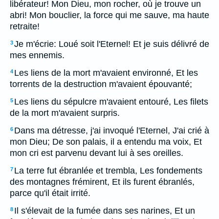
libérateur! Mon Dieu, mon rocher, où je trouve un
abri! Mon bouclier, la force qui me sauve, ma haute
retraite!
Je m'écrie: Loué soit l'Eternel! Et je suis délivré de
3
mes ennemis.
Les liens de la mort m'avaient environné, Et les
4
torrents de la destruction m'avaient épouvanté;
Les liens du sépulcre m'avaient entouré, Les filets
5
de la mort m'avaient surpris.
Dans ma détresse, j'ai invoqué l'Eternel, J'ai crié à
6
mon Dieu; De son palais, il a entendu ma voix, Et
mon cri est parvenu devant lui à ses oreilles.
La terre fut ébranlée et trembla, Les fondements
7
des montagnes frémirent, Et ils furent ébranlés,
parce qu'il était irrité.
Il s'élevait de la fumée dans ses narines, Et un
8