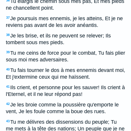
Tu élargis le chemin sous mes pas, Et mes pieds
36
ne chancellent point.
Je poursuis mes ennemis, je les atteins, Et je ne
37
reviens pas avant de les avoir anéantis.
Je les brise, et ils ne peuvent se relever; Ils
38
tombent sous mes pieds.
Tu me ceins de force pour le combat, Tu fais plier
39
sous moi mes adversaires.
Tu fais tourner le dos à mes ennemis devant moi,
40
Et j'extermine ceux qui me haïssent.
Ils crient, et personne pour les sauver! Ils crient à
41
l'Eternel, et il ne leur répond pas!
Je les broie comme la poussière qu'emporte le
42
vent, Je les foule comme la boue des rues.
Tu me délivres des dissensions du peuple; Tu
43
me mets à la tête des nations; Un peuple que je ne