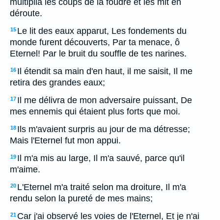
multiplia les coups de la foudre et les mit en
déroute.
Le lit des eaux apparut, Les fondements du
15
monde furent découverts, Par ta menace, ô
Eternel! Par le bruit du souffle de tes narines.
Il étendit sa main d'en haut, il me saisit, Il me
16
retira des grandes eaux;
Il me délivra de mon adversaire puissant, De
17
mes ennemis qui étaient plus forts que moi.
Ils m'avaient surpris au jour de ma détresse;
18
Mais l'Eternel fut mon appui.
Il m'a mis au large, Il m'a sauvé, parce qu'il
19
m'aime.
L'Eternel m'a traité selon ma droiture, Il m'a
20
rendu selon la pureté de mes mains;
Car j'ai observé les voies de l'Eternel, Et je n'ai
21