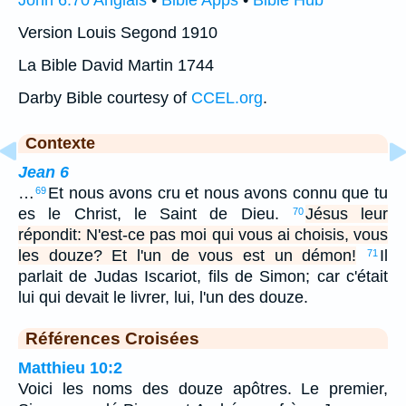
John 6:70 Anglais
•
Bible Apps
•
Bible Hub
Version Louis Segond 1910
La Bible David Martin 1744
Darby Bible courtesy of
CCEL.org
.
Contexte
Jean 6
…
Et nous avons cru et nous avons connu que tu
69
es le Christ, le Saint de Dieu.
Jésus leur
70
répondit: N'est-ce pas moi qui vous ai choisis, vous
les douze? Et l'un de vous est un démon!
Il
71
parlait de Judas Iscariot, fils de Simon; car c'était
lui qui devait le livrer, lui, l'un des douze.
Références Croisées
Matthieu 10:2
Voici les noms des douze apôtres. Le premier,