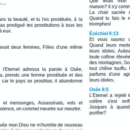
Que ferait mon
e.…
maison? Il s'y comm
La chair sacrée d
Quand tu fais le m
ns ta beauté, et tu t'es prostituée, à la
triomphes!
as prodigué tes prostitutions à tous les
 à eux.
Ézéchiel 6:13
Et vous saurez qu
Quand leurs morts
 avait deux femmes, Filles d'une même
leurs idoles, Auto
toute colline élevé
des montagnes, Sou
tout chêne touffu, 
 l'Eternel adressa la parole à Osée,
parfums d'une agr
 Va, prends une femme prostituée et des
leurs idoles.
; car le pays se prostitue, il abandonne
Osée 8:5
L'Eternel a rejeté
colère s'est en
s et mensonges, Assassinats, vols et
Jusques à quand 
iolence, on commet meurtre sur meurtre.
purifier?
rivée mon Dieu ne m'humilie de nouveau