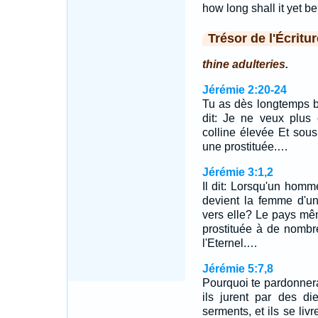
how long shall it yet b
Trésor de l'Écritur
thine adulteries.
Jérémie 2:20-24
Tu as dès longtemps br
dit: Je ne veux plus 
colline élevée Et sou
une prostituée.…
Jérémie 3:1,2
Il dit: Lorsqu'un homm
devient la femme d'un
vers elle? Le pays même
prostituée à de nombre
l'Eternel.…
Jérémie 5:7,8
Pourquoi te pardonner
ils jurent par des di
serments, et ils se livr