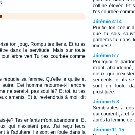
e?
colline élevée Et 
t'es courbée comme
e
Jérémie 4:14
Purifie ton coeur 
que tu sois sauv
garderas-tu dans 
isé ton joug, Rompu tes liens, Et tu as
iniques?
être dans la servitude! Mais sur toute
Jérémie 5:7
s tout arbre vert Tu t'es courbée comme
Pourquoi te pardon
m'ont abandonné, 
dieux qui n'existe
e répudie sa femme, Qu'elle le quitte et
serments, et ils se 
 autre, Cet homme retourne-t-il encore
sont en foule d
 ne serait-il pas souillé? Et toi, tu t'es
prostituée.
ux amants, Et tu reviendrais à moi! dit
Jérémie 5:8
Semblables à des 
qui courent çà et l
après la femme de 
ais-je? Tes enfants m'ont abandonné, Et
eux qui n'existent pas. J'ai reçu leurs
Jérémie 11:15
ent à l'adultère, Ils sont en foule dans la