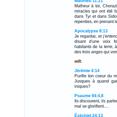
Matthieu 11:21
Malheur à toi, Chorazi
miracles qui ont été f
dans Tyr et dans Sidon
repenties, en prenant l
Apocalypse 8:13
Je regardai, et j'enten
disant d'une voix f
habitants de la terre,
des trois anges qui von
wilt.
Jérémie 4:14
Purifie ton coeur du m
Jusques à quand gar
iniques?
Psaume 94:4,8
Ils discourent, ils par
mal se glorifient.…
Ézéchiel 24:13