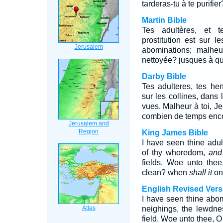
tarderas-tu à te purifier
Martin Bible
Tes adultères, et t
prostitution est sur l
abominations; malheu
nettoyée? jusques à qu
Darby Bible
Tes adulteres, tes hen
sur les collines, dans 
vues. Malheur à toi, Je
combien de temps enc
King James Bible
I have seen thine adul
of thy whoredom,
and
fields. Woe unto the
clean? when
shall it
on
English Revised Vers
I have seen thine abom
neighings, the lewdne
field. Woe unto thee, O