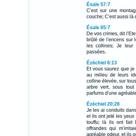
Ésaïe 57:7
C'est sur une montag
couche; C'est aussi là q
Ésaïe 65:7
De vos crimes, dit l'Et
brûlé de l'encens sur 
les collines; Je leur
passées.
Ézéchiel 6:13
Et vous saurez que je 
au milieu de leurs id
colline élevée, sur to
arbre vert, sous tout
parfums d'une agréable 
Ézéchiel 20:28
Je les ai conduits dans
et ils ont jeté les yeux
touffu; là ils ont fait
offrandes qui m'irrita
agréable odeur, et ils o