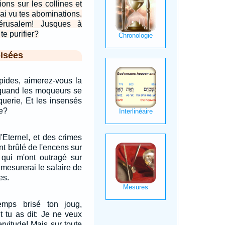
tions sur les collines et
ai vu tes abominations.
érusalem! Jusques à
te purifier?
isées
pides, aimerez-vous la
 quand les moqueurs se
oquerie, Et les insensés
ce?
l'Eternel, et des crimes
nt brûlé de l'encens sur
 qui m'ont outragé sur
r mesurerai le salaire de
es.
mps brisé ton joug,
t tu as dit: Je ne veux
ervitude! Mais sur toute