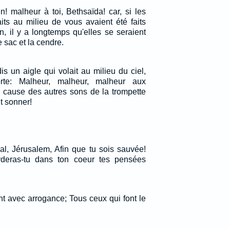
n! malheur à toi, Bethsaïda! car, si les
aits au milieu de vous avaient été faits
, il y a longtemps qu'elles se seraient
e sac et la cendre.
dis un aigle qui volait au milieu du ciel,
orte: Malheur, malheur, malheur aux
 à cause des autres sons de la trompette
t sonner!
al, Jérusalem, Afin que tu sois sauvée!
deras-tu dans ton coeur tes pensées
lent avec arrogance; Tous ceux qui font le