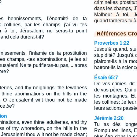
?
criminelles prostitu
dans les champs, J'
Malheur à toi, J
es hennissements, l'énormité de ta
quand tarderas-tu à 
es collines, par les champs, j'ai vu tes
r à toi, Jérusalem, ne seras-tu point
Références Cro
and cela durera-t-il?
Proverbes 1:22
Jusqu'à quand, stu
nissements, l'infamie de ta prostitution
stupidité? Jusqu'à
les champs, -tes abominations, je les ai
plairont-ils à la m
rusalem! Ne te purifieras-tu pas,... apres
haïront-ils la scien
ore?
Ésaïe 65:7
De vos crimes, dit 
teries, and thy neighings, the lewdness
de vos pères, Qui o
thine abominations on the hills in the
les montagnes, Et
e, O Jerusalem! wilt thou not be made
les collines; Je leu
ce
be
?
leurs actions passé
ion
Jérémie 2:20
inations, even thine adulteries, and thy
Tu as dès longte
ss of thy whoredom, on the hills in the
Rompu tes liens, E
 Jerusalem! thou wilt not be made clean;
plus être dans la s