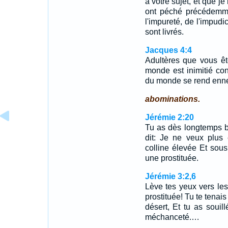
à votre sujet, et que je
ont péché précédemme
l'impureté, de l'impudi
sont livrés.
Jacques 4:4
Adultères que vous ê
monde est inimitié co
du monde se rend enne
abominations.
Jérémie 2:20
Tu as dès longtemps br
dit: Je ne veux plus 
colline élevée Et sou
une prostituée.
Jérémie 3:2,6
Lève tes yeux vers les
prostituée! Tu te tenai
désert, Et tu as souill
méchanceté.…