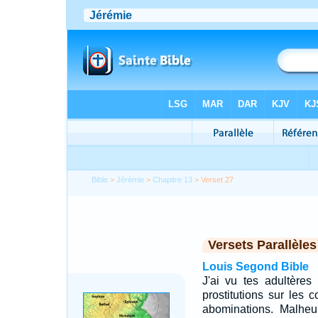
Bible
>
Jérémie
>
Chapitre 13
> Verset 27
Versets Parallèles
Louis Segond Bible
J'ai vu tes adultères
prostitutions sur les 
abominations. Malheu