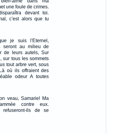
 bien-aimé dans ma
et une foule de crimes.
isparaîtra devant toi.
al, c'est alors que tu
e je suis l'Eternel,
 seront au milieu de
ur de leurs autels, Sur
e, sur tous les sommets
s tout arbre vert, sous
Là où ils offraient des
éable odeur A toutes
 ton veau, Samarie! Ma
flammée contre eux.
refuseront-ils de se