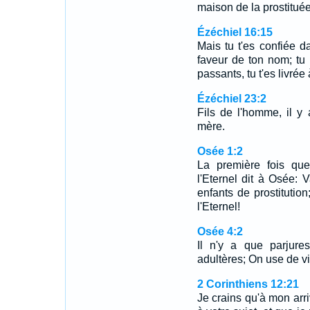
maison de la prostitué
Ézéchiel 16:15
Mais tu t'es confiée da
faveur de ton nom; tu 
passants, tu t'es livrée
Ézéchiel 23:2
Fils de l'homme, il y
mère.
Osée 1:2
La première fois que
l'Eternel dit à Osée:
enfants de prostitution
l'Eternel!
Osée 4:2
Il n'y a que parjure
adultères; On use de v
2 Corinthiens 12:21
Je crains qu'à mon ar