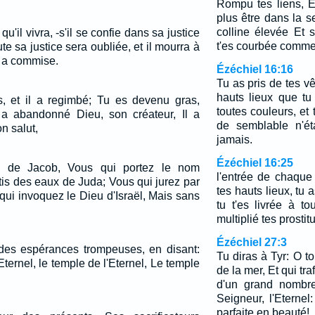
Rompu tes liens, E
plus être dans la s
colline élevée Et 
qu'il vivra, -s'il se confie dans sa justice
t'es courbée comme
ute sa justice sera oubliée, et il mourra à
il a commise.
Ézéchiel 16:16
Tu as pris de tes vê
hauts lieux que tu
s, et il a regimbé; Tu es devenu gras,
toutes couleurs, et t
il a abandonné Dieu, son créateur, Il a
de semblable n'éta
n salut,
jamais.
Ézéchiel 16:25
n de Jacob, Vous qui portez le nom
l'entrée de chaque
ortis des eaux de Juda; Vous qui jurez par
tes hauts lieux, tu
 qui invoquez le Dieu d'Israël, Mais sans
tu t'es livrée à t
multiplié tes prostit
Ézéchiel 27:3
des espérances trompeuses, en disant:
Tu diras à Tyr: O t
'Eternel, le temple de l'Eternel, Le temple
de la mer, Et qui tr
d'un grand nombre 
Seigneur, l'Eternel:
parfaite en beauté!