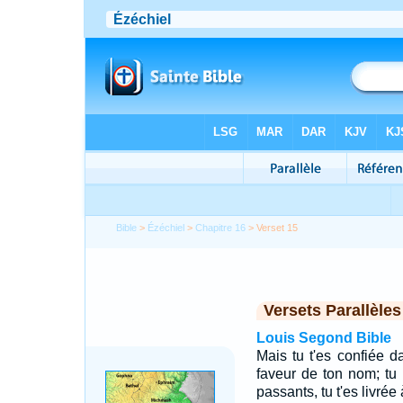
Bible
>
Ézéchiel
>
Chapitre 16
> Verset 15
Versets Parallèles
Louis Segond Bible
Mais tu t'es confiée da
faveur de ton nom; tu 
passants, tu t'es livrée