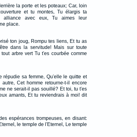
rrière la porte et les poteaux; Car, loin
ouverture et tu montes, Tu élargis ta
es alliance avec eux, Tu aimes leur
ne place.
isé ton joug, Rompu tes liens, Et tu as
être dans la servitude! Mais sur toute
s tout arbre vert Tu t'es courbée comme
e répudie sa femme, Qu'elle le quitte et
 autre, Cet homme retourne-t-il encore
 ne serait-il pas souillé? Et toi, tu t'es
ux amants, Et tu reviendrais à moi! dit
des espérances trompeuses, en disant:
'Eternel, le temple de l'Eternel, Le temple