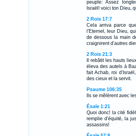
peuple: Assez longt
Israël! voici ton Dieu, q
2 Rois 17:7
Cela arriva parce que
l'Eternel, leur Dieu, q
de dessous la main de
craignirent d'autres die
2 Rois 21:3
Il rebâtit les hauts lie
éleva des autels à Baal
fait Achab, roi d'Israë
des cieux et la servit.
Psaume 106:35
Ils se mêlèrent avec les
Ésaïe 1:21
Quoi donc! la cité fidè
remplie d'équité, la ju
assassins!
Ésaïe 57:8