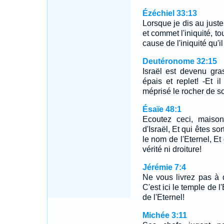
Ézéchiel 33:13
Lorsque je dis au juste 
et commet l'iniquité, to
cause de l'iniquité qu'
Deutéronome 32:15
Israël est devenu gra
épais et replet! -Et 
méprisé le rocher de so
Ésaïe 48:1
Ecoutez ceci, maiso
d'Israël, Et qui êtes s
le nom de l'Eternel, Et
vérité ni droiture!
Jérémie 7:4
Ne vous livrez pas à 
C'est ici le temple de l
de l'Eternel!
Michée 3:11