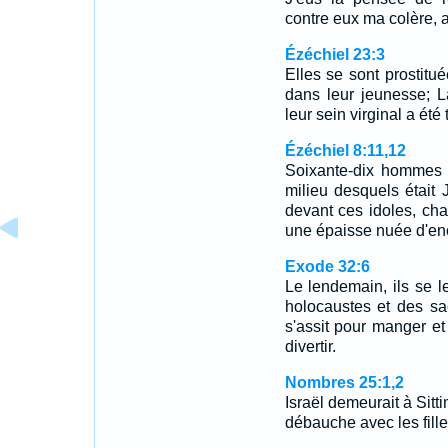
contre eux ma colère, 
Ézéchiel 23:3
Elles se sont prostitu
dans leur jeunesse; L
leur sein virginal a été
Ézéchiel 8:11,12
Soixante-dix hommes 
milieu desquels était 
devant ces idoles, chac
une épaisse nuée d'e
Exode 32:6
Le lendemain, ils se le
holocaustes et des sa
s'assit pour manger et 
divertir.
Nombres 25:1,2
Israël demeurait à Sitt
débauche avec les fil