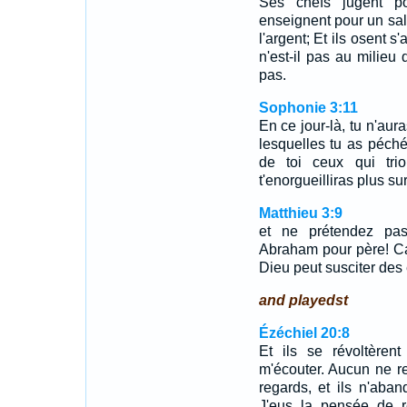
Ses chefs jugent po
enseignent pour un sal
l'argent; Et ils osent s'
n'est-il pas au milie
pas.
Sophonie 3:11
En ce jour-là, tu n'aur
lesquelles tu as péché 
de toi ceux qui tri
t'enorgueilliras plus s
Matthieu 3:9
et ne prétendez pa
Abraham pour père! Ca
Dieu peut susciter des
and playedst
Ézéchiel 20:8
Et ils se révoltèren
m'écouter. Aucun ne re
regards, et ils n'aban
J'eus la pensée de r