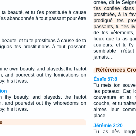
ornée, dit le Seigne
t'es confiée dans
 ta beauté, et tu t'es prostituée à cause
prostituée, à la f
t'es abandonnée à tout passant pour être
prodigué tes pros
passants, tu t'es li
de tes vêtements, 
lieux que tu as gar
 beaute, et tu te prostituas à cause de ta
couleurs, et tu t'y
guas tes prostitutions à tout passant:
semblable n'était
jamais.…
 thine own beauty, and playedst the harlot
Références Cro
, and pouredst out thy fornications on
Ésaïe 57:8
y; his it was.
Tu mets ton souven
ion
les poteaux; Car, l
in thy beauty, and playedst the harlot
couverture et tu 
n, and pouredst out thy whoredoms on
couche, et tu trait
y; his it was.
aimes leur comme
place.
e
Jérémie 2:20
Tu as dès longte