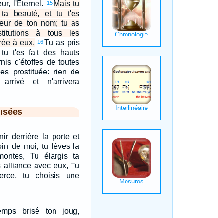
ur, l'Eternel.
Mais tu
15
 ta beauté, et tu t'es
aveur de ton nom; tu as
titutions à tous les
vrée à eux.
Tu as pris
16
tu t'es fait des hauts
nis d'étoffes de toutes
 es prostituée: rien de
 arrivé et n'arrivera
isées
ir derrière la porte et
oin de moi, tu lèves la
montes, Tu élargis ta
es alliance avec eux, Tu
rce, tu choisis une
mps brisé ton joug,