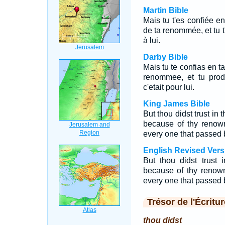
Martin Bible
Mais tu t'es confiée en
de ta renommée, et tu 
à lui.
Darby Bible
Mais tu te confias en ta
renommee, et tu prodi
c'etait pour lui.
King James Bible
But thou didst trust in
because of thy renown
every one that passed b
English Revised Vers
But thou didst trust 
because of thy renow
every one that passed b
Trésor de l'Écritur
thou didst