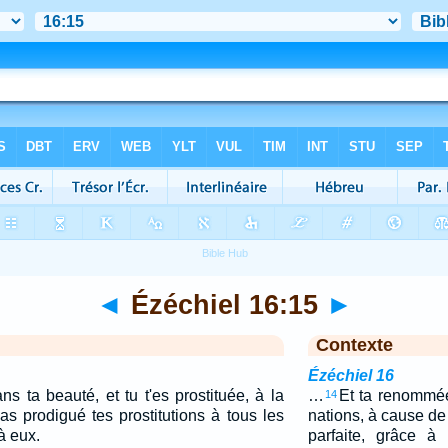
◄
Ézéchiel 16:15
►
Contexte
Ézéchiel 16
ns ta beauté, et tu t'es prostituée, à la
…
Et ta renommée
14
as prodigué tes prostitutions à tous les
nations, à cause de 
 à eux.
parfaite, grâce à 