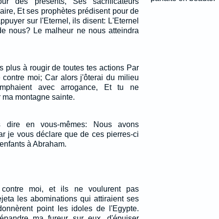
ur des présents, Ses sacrificateurs
aire, Et ses prophètes prédisent pour de
appuyer sur l'Eternel, ils disent: L'Eternel
u de nous? Le malheur ne nous atteindra
as plus à rougir de toutes tes actions Par
contre moi; Car alors j'ôterai du milieu
omphaient avec arrogance, Et tu ne
ur ma montagne sainte.
s dire en vous-mêmes: Nous avons
r je vous déclare que de ces pierres-ci
 enfants à Abraham.
t contre moi, et ils ne voulurent pas
jeta les abominations qui attiraient ses
donnèrent point les idoles de l'Egypte.
épandre ma fureur sur eux, d'épuiser