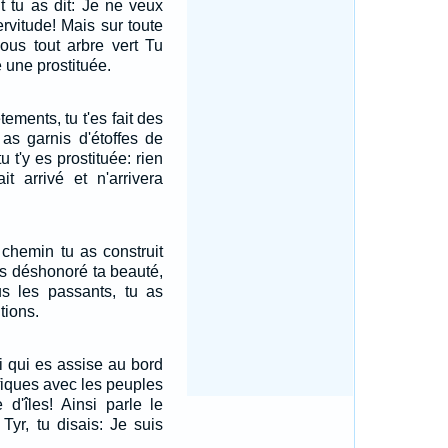
t tu as dit: Je ne veux
ervitude! Mais sur toute
sous tout arbre vert Tu
 une prostituée.
tements, tu t'es fait des
 as garnis d'étoffes de
u t'y es prostituée: rien
it arrivé et n'arrivera
 chemin tu as construit
 as déshonoré ta beauté,
ous les passants, tu as
utions.
oi qui es assise au bord
afiques avec les peuples
d'îles! Ainsi parle le
 Tyr, tu disais: Je suis