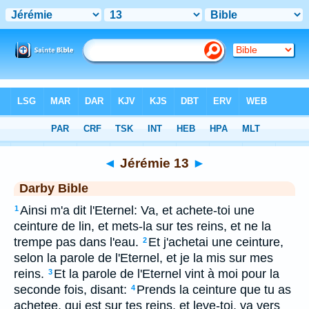
Bible
>
DAR
> Jérémie 13
◄
Jérémie 13
►
Darby Bible
Ainsi m'a dit l'Eternel: Va, et achete-toi une
1
ceinture de lin, et mets-la sur tes reins, et ne la
trempe pas dans l'eau.
Et j'achetai une ceinture,
2
selon la parole de l'Eternel, et je la mis sur mes
reins.
Et la parole de l'Eternel vint à moi pour la
3
seconde fois, disant:
Prends la ceinture que tu as
4
achetee, qui est sur tes reins, et leve-toi, va vers