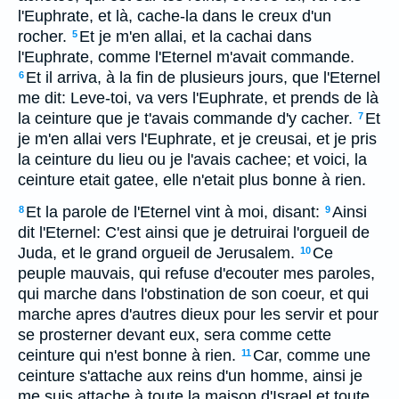
l'Euphrate, et là, cache-la dans le creux d'un
rocher.
Et je m'en allai, et la cachai dans
5
l'Euphrate, comme l'Eternel m'avait commande.
Et il arriva, à la fin de plusieurs jours, que l'Eternel
6
me dit: Leve-toi, va vers l'Euphrate, et prends de là
la ceinture que je t'avais commande d'y cacher.
Et
7
je m'en allai vers l'Euphrate, et je creusai, et je pris
la ceinture du lieu ou je l'avais cachee; et voici, la
ceinture etait gatee, elle n'etait plus bonne à rien.
Et la parole de l'Eternel vint à moi, disant:
Ainsi
8
9
dit l'Eternel: C'est ainsi que je detruirai l'orgueil de
Juda, et le grand orgueil de Jerusalem.
Ce
10
peuple mauvais, qui refuse d'ecouter mes paroles,
qui marche dans l'obstination de son coeur, et qui
marche apres d'autres dieux pour les servir et pour
se prosterner devant eux, sera comme cette
ceinture qui n'est bonne à rien.
Car, comme une
11
ceinture s'attache aux reins d'un homme, ainsi je
me suis attache à toute la maison d'Israel et toute