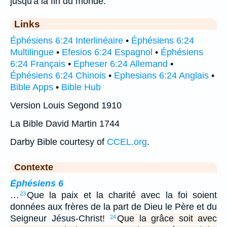
jusqu'à la fin du monde.
Links
Éphésiens 6:24 Interlinéaire
•
Éphésiens 6:24
Multilingue
•
Efesios 6:24 Espagnol
•
Éphésiens
6:24 Français
•
Epheser 6:24 Allemand
•
Éphésiens 6:24 Chinois
•
Ephesians 6:24 Anglais
•
Bible Apps
•
Bible Hub
Version Louis Segond 1910
La Bible David Martin 1744
Darby Bible courtesy of
CCEL.org
.
Contexte
Éphésiens 6
…
Que la paix et la charité avec la foi soient
23
données aux frères de la part de Dieu le Père et du
Seigneur Jésus-Christ!
Que la grâce soit avec
24