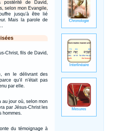
a postérité de David,
ts, selon mon Evangile,
uffre jusqu'à être lié
ur. Mais la parole de
.…
isées
-Christ, fils de David,
é, en le délivrant des
parce qu'il n'était pas
tenu par elle.
ra au jour où, selon mon
ra par Jésus-Christ les
es hommes.
honte du témoignage à