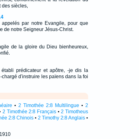
 des siècles,
14
a appelés par notre Evangile, pour que
re de notre Seigneur Jésus-Christ.
gile de la gloire du Dieu bienheureux,
nfié.
 établi prédicateur et apôtre, -je dis la
-chargé d'instruire les païens dans la foi
néaire
•
2 Timothée 2:8 Multilingue
•
2
•
2 Timothée 2:8 Français
•
2 Timotheus
hée 2:8 Chinois
•
2 Timothy 2:8 Anglais
•
 1910