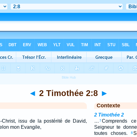
◄
2 Timothée 2:8
►
Contexte
2 Timothée 2
-Christ, issu de la postérité de David,
…
Comprends ce
7
selon mon Evangile,
Seigneur te donner
toutes choses.
S
8