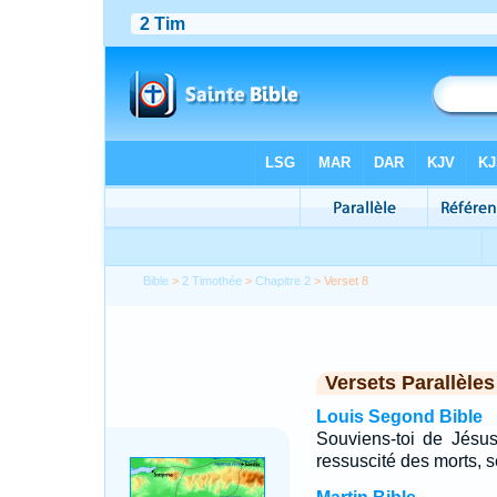
Bible
>
2 Timothée
>
Chapitre 2
> Verset 8
Versets Parallèles
Louis Segond Bible
Souviens-toi de Jésus
ressuscité des morts, 