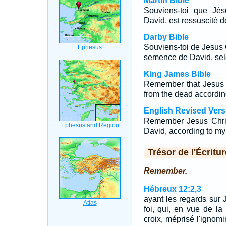
Martin Bible
Souviens-toi que Jés
David, est ressuscité 
Darby Bible
Souviens-toi de Jesus C
semence de David, sel
King James Bible
Remember that Jesus C
from the dead accordin
English Revised Vers
Remember Jesus Christ
David, according to my
Trésor de l'Écritur
Remember.
Hébreux 12:2,3
ayant les regards sur 
foi, qui, en vue de la 
croix, méprisé l'ignomin