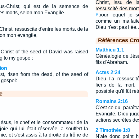
Christ, issu de l
us-Christ, qui est de la semence de
ressuscité des mor
des morts, selon mon Evangile.
pour lequel je so
9
comme un malfaite
Dieu n'est pas liée
hrist, ressuscite d'entre les morts, de la
on mon evangile,
Références Cro
Matthieu 1:1
hrist of the seed of David was raised
Généalogie de Jésus
g to my gospel:
fils d'Abraham.
ion
Actes 2:24
, risen from the dead, of the seed of
Dieu l'a ressuscit
 gospel:
liens de la mort, 
possible qu'il fût re
e
Romains 2:16
C'est ce qui paraît
Evangile, Dieu juge
actions secrètes d
Jésus, le chef et le consommateur de la
joie qui lui était réservée, a souffert la
2 Timothée 1:8
ie, et s'est assis à la droite du trône de
N'aie donc point 