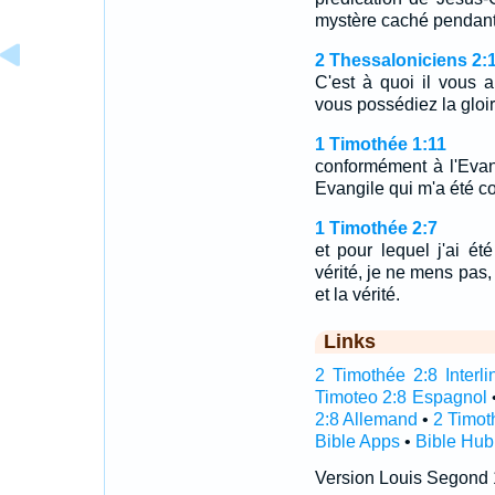
mystère caché pendant
2 Thessaloniciens 2:
C'est à quoi il vous 
vous possédiez la gloi
1 Timothée 1:11
conformément à l'Evan
Evangile qui m'a été co
1 Timothée 2:7
et pour lequel j'ai été
vérité, je ne mens pas, 
et la vérité.
Links
2 Timothée 2:8 Interli
Timoteo 2:8 Espagnol
2:8 Allemand
•
2 Timot
Bible Apps
•
Bible Hub
Version Louis Segond