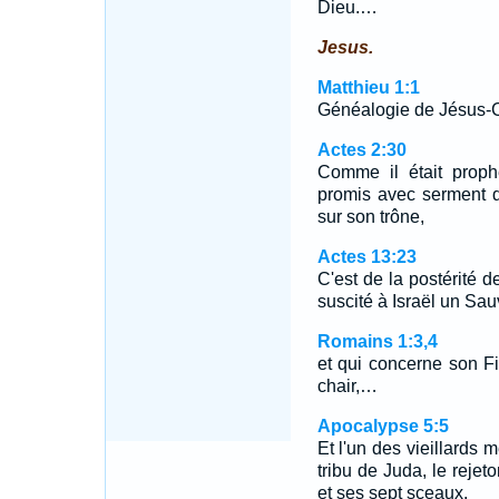
Dieu.…
Jesus.
Matthieu 1:1
Généalogie de Jésus-Chr
Actes 2:30
Comme il était prophè
promis avec serment d
sur son trône,
Actes 13:23
C'est de la postérité 
suscité à Israël un Sau
Romains 1:3,4
et qui concerne son Fi
chair,…
Apocalypse 5:5
Et l'un des vieillards m
tribu de Juda, le rejet
et ses sept sceaux.