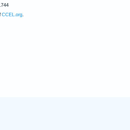
1744
f
CCEL.org
.