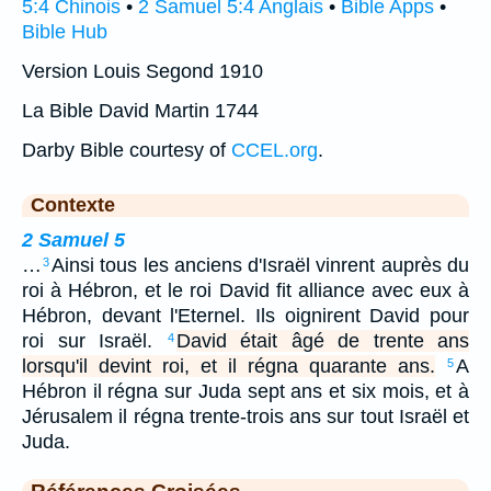
5:4 Chinois
•
2 Samuel 5:4 Anglais
•
Bible Apps
•
Bible Hub
Version Louis Segond 1910
La Bible David Martin 1744
Darby Bible courtesy of
CCEL.org
.
Contexte
2 Samuel 5
…
Ainsi tous les anciens d'Israël vinrent auprès du
3
roi à Hébron, et le roi David fit alliance avec eux à
Hébron, devant l'Eternel. Ils oignirent David pour
roi sur Israël.
David était âgé de trente ans
4
lorsqu'il devint roi, et il régna quarante ans.
A
5
Hébron il régna sur Juda sept ans et six mois, et à
Jérusalem il régna trente-trois ans sur tout Israël et
Juda.
Références Croisées