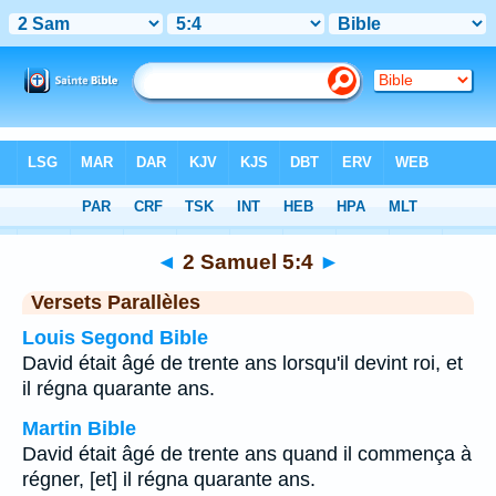
Bible
>
2 Samuel
>
Chapitre 5
> Verset 4
◄
2 Samuel 5:4
►
Versets Parallèles
Louis Segond Bible
David était âgé de trente ans lorsqu'il devint roi, et
il régna quarante ans.
Martin Bible
David était âgé de trente ans quand il commença à
régner, [et] il régna quarante ans.