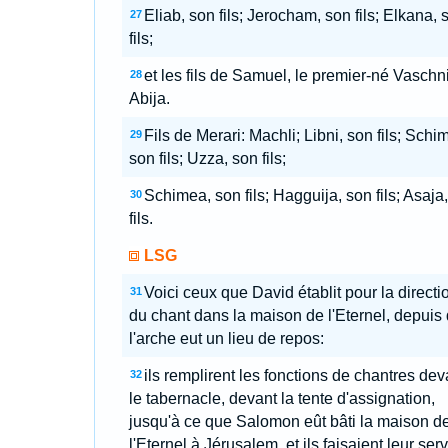
Eliab, son fils; Jerocham, son fils; Elkana, 
27
fils;
et les fils de Samuel, le premier-né Vaschni
28
Abija.
Fils de Merari: Machli; Libni, son fils; Schim
29
son fils; Uzza, son fils;
Schimea, son fils; Hagguija, son fils; Asaja
30
fils.
LSG
Voici ceux que David établit pour la directi
31
du chant dans la maison de l'Eternel, depuis
l'arche eut un lieu de repos:
ils remplirent les fonctions de chantres dev
32
le tabernacle, devant la tente d'assignation,
jusqu'à ce que Salomon eût bâti la maison d
l'Eternel à Jérusalem, et ils faisaient leur ser