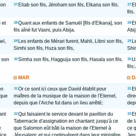
son
Eliab son fils, Jéroham son fils, Elkana son fils.
El
27
27
fils.
 et
Quant aux enfants de Samuël [fils d'Elkana], son
Et
28
28
fils aîné fut Vasni, puis Abija.
Abij
eï,
Les enfants de Mérari furent, Mahli, Libni son fils,
Le
29
29
Simhi son fils, Huza son fils,
Shim
, son
Simha son fils, Hagguija son fils, Hasaïa son fils.
Uz
30
30
fils
MAR
D
on
Or ce sont ici ceux que David établit pour
Et
31
31
 que
maîtres de la musique de la maison de l'Eternel,
dire
depuis que l'Arche fut dans un lieu arrêté;
depu
ant
Qui faisaient le service devant le pavillon du
Et
32
32
Tabernacle d'assignation en chantant; jusqu'à ce
de l
e
que Salomon eût bâti la maison de l'Eternel à
ce q
vice
Jérusalem; et qui continuèrent dans leur ministère
Jeru