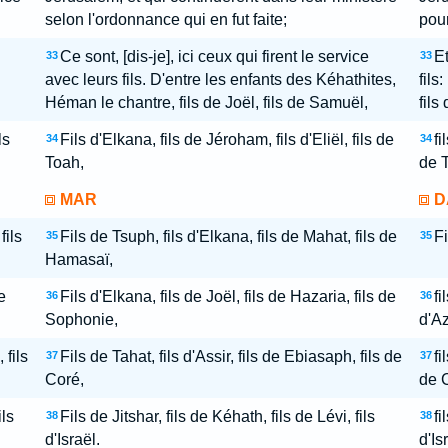
selon l'ordonnance qui en fut faite;
pour
Ce sont, [dis-je], ici ceux qui firent le service
Et
33
33
avec leurs fils. D'entre les enfants des Kéhathites,
fils
Héman le chantre, fils de Joël, fils de Samuël,
fils
ls
Fils d'Elkana, fils de Jéroham, fils d'Eliël, fils de
fi
34
34
Toah,
de 
MAR
D
fils
Fils de Tsuph, fils d'Elkana, fils de Mahat, fils de
Fi
35
35
Hamasaï,
e
Fils d'Elkana, fils de Joël, fils de Hazaria, fils de
fi
36
36
Sophonie,
d'Az
 fils
Fils de Tahat, fils d'Assir, fils de Ebiasaph, fils de
fi
37
37
Coré,
de 
ils
Fils de Jitshar, fils de Kéhath, fils de Lévi, fils
fi
38
38
d'Israël.
d'Is