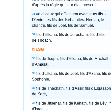
d'après la règle qui leur était prescrite.
Voici ceux qui officiaient avec leurs fils. -
33
D'entre les fils des Kehathites: Héman, le
chantre, fils de Joël, fils de Samuel,
fils d'Elkana, fils de Jerocham, fils d'Eliel, fi
34
de Thoach,
LSG
fils de Tsuph, fils d'Elkana, fils de Machath, 
35
d'Amasaï,
fils d'Elkana, fils de Joël, fils d'Azaria, fils d
36
Sophonie,
fils de Thachath, fils d'Assir, fils d'Ebjasaph,
37
de Koré,
fils de Jitsehar, fils de Kehath, fils de Lévi, f
38
d'Israël. -