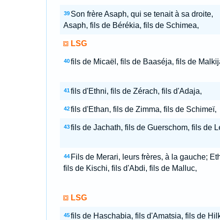
Son frère Asaph, qui se tenait à sa droite,
39
Asaph, fils de Bérékia, fils de Schimea,
LSG
fils de Micaël, fils de Baaséja, fils de Malkij
40
fils d'Ethni, fils de Zérach, fils d'Adaja,
41
fils d'Ethan, fils de Zimma, fils de Schimeï,
42
fils de Jachath, fils de Guerschom, fils de Lé
43
Fils de Merari, leurs frères, à la gauche; Et
44
fils de Kischi, fils d'Abdi, fils de Malluc,
LSG
fils de Haschabia, fils d'Amatsia, fils de Hilk
45