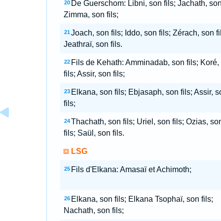
De Guerschom: Libni, son fils; Jachath, son 
20
Zimma, son fils;
Joach, son fils; Iddo, son fils; Zérach, son fi
21
Jeathraï, son fils.
Fils de Kehath: Amminadab, son fils; Koré,
22
fils; Assir, son fils;
Elkana, son fils; Ebjasaph, son fils; Assir, 
23
fils;
Thachath, son fils; Uriel, son fils; Ozias, so
24
fils; Saül, son fils.
LSG
Fils d'Elkana: Amasaï et Achimoth;
25
Elkana, son fils; Elkana Tsophaï, son fils;
26
Nachath, son fils;