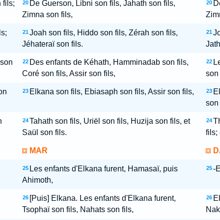
fils;
De Guerson, Libni son fils, Jahath son fils,
De
20
20
Zimna son fils,
Zimm
ls;
Joah son fils, Hiddo son fils, Zérah son fils,
Jo
21
21
Jéhateraï son fils.
Jath
 son
Des enfants de Kéhath, Hamminadab son fils,
Le
22
22
Coré son fils, Assir son fils,
son 
son
Elkana son fils, Ebiasaph son fils, Assir son fils,
El
23
23
son 
n
Tahath son fils, Uriël son fils, Huzija son fils, et
Th
24
24
Saül son fils.
fils
MAR
D
Les enfants d'Elkana furent, Hamasaï, puis
-E
25
25
Ahimoth,
[Puis] Elkana. Les enfants d'Elkana furent,
El
26
26
Tsophaï son fils, Nahats son fils,
Nakh