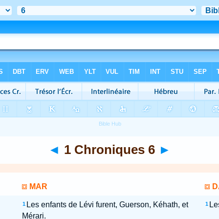
◄
1 Chroniques 6
►
MAR
D
Les enfants de Lévi furent, Guerson, Kéhath, et
Le
1
1
Mérari.