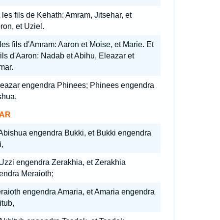
 les fils de Kehath: Amram, Jitsehar, et
on, et Uziel.
les fils d'Amram: Aaron et Moise, et Marie. Et
fils d'Aaron: Nadab et Abihu, Eleazar et
mar.
leazar engendra Phinees; Phinees engendra
shua,
AR
 Abishua engendra Bukki, et Bukki engendra
,
 Uzzi engendra Zerakhia, et Zerakhia
endra Meraioth;
raioth engendra Amaria, et Amaria engendra
tub,