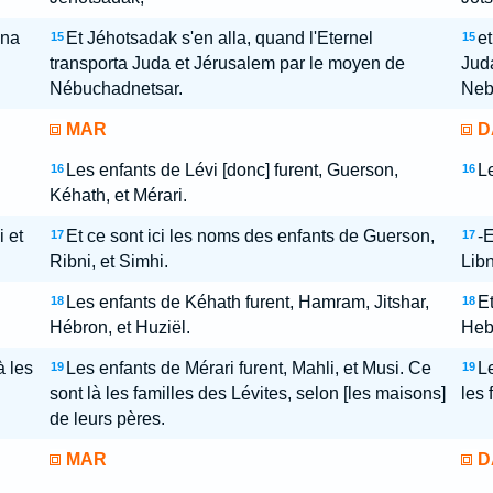
ena
Et Jéhotsadak s'en alla, quand l'Eternel
et
15
15
transporta Juda et Jérusalem par le moyen de
Juda
Nébuchadnetsar.
Neb
MAR
D
Les enfants de Lévi [donc] furent, Guerson,
Le
16
16
Kéhath, et Mérari.
 et
Et ce sont ici les noms des enfants de Guerson,
-E
17
17
Ribni, et Simhi.
Libn
Les enfants de Kéhath furent, Hamram, Jitshar,
Et
18
18
Hébron, et Huziël.
Hebr
à les
Les enfants de Mérari furent, Mahli, et Musi. Ce
Le
19
19
sont là les familles des Lévites, selon [les maisons]
les 
de leurs pères.
MAR
D