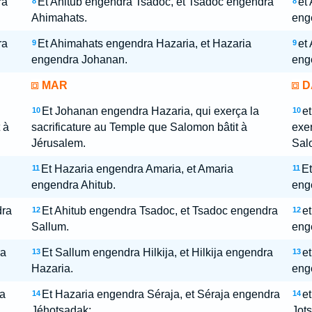
ra
Et Ahitub engendra Tsadoc, et Tsadoc engendra
et
8
8
Ahimahats.
eng
ra
Et Ahimahats engendra Hazaria, et Hazaria
et
9
9
engendra Johanan.
eng
MAR
D
Et Johanan engendra Hazaria, qui exerça la
et
10
10
 à
sacrificature au Temple que Salomon bâtit à
exer
Jérusalem.
Sal
Et Hazaria engendra Amaria, et Amaria
Et
11
11
engendra Ahitub.
eng
dra
Et Ahitub engendra Tsadoc, et Tsadoc engendra
e
12
12
Sallum.
eng
ra
Et Sallum engendra Hilkija, et Hilkija engendra
et
13
13
Hazaria.
eng
ra
Et Hazaria engendra Séraja, et Séraja engendra
e
14
14
Jéhotsadak;
Jot