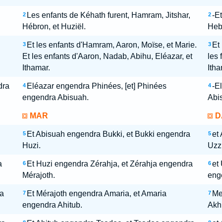
Les enfants de Kéhath furent, Hamram, Jitshar,
-Et
2
2
Hébron, et Huziël.
Hebr
Et les enfants d'Hamram, Aaron, Moïse, et Marie.
Et 
3
3
Et les enfants d'Aaron, Nadab, Abihu, Eléazar, et
les 
Ithamar.
Itha
dra
Eléazar engendra Phinées, [et] Phinées
-E
4
4
engendra Abisuah.
Abi
MAR
D
Et Abisuah engendra Bukki, et Bukki engendra
et
5
5
Huzi.
Uzzi
a
Et Huzi engendra Zérahja, et Zérahja engendra
et
6
6
Mérajoth.
eng
a
Et Mérajoth engendra Amaria, et Amaria
Me
7
7
engendra Ahitub.
Akhi