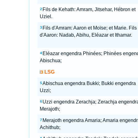
Fils de Kehath: Amram, Jitsehar, Hébron et
2
Uziel.
Fils d'Amram: Aaron et Moïse; et Marie. Fils
3
d'Aaron: Nadab, Abihu, Eléazar et Ithamar.
Eléazar engendra Phinées; Phinées engen
4
Abischua;
LSG
Abischua engendra Bukki; Bukki engendra
5
Uzzi;
Uzzi engendra Zerachja; Zerachja engendr
6
Merajoth;
Merajoth engendra Amaria; Amaria engendr
7
Achithub;