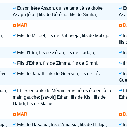
Et son frère Asaph, qui se tenait à sa droite.
Et
39
39
Asaph [était] fils de Bérécia, fils de Simha,
Asap
MAR
D
a,
Fils de Micaël, fils de Bahaséja, fils de Malkija,
fi
40
40
fils
Fils d'Etni, fils de Zérah, fils de Hadaja,
fi
41
41
Fils d'Ethan, fils de Zimma, fils de Simhi,
fi
42
42
vi. -
Fils de Jahath, fils de Guerson, fils de Lévi.
fi
43
43
Guer
han,
Et les enfants de Mérari leurs frères étaient à la
Et
44
44
main gauche; [savoir] Ethan, fils de Kisi, fils de
Etha
Habdi, fils de Malluc,
MAR
D
ija,
Fils de Hasabia, fils d'Amatsia, fils de Hilkija,
fi
45
45