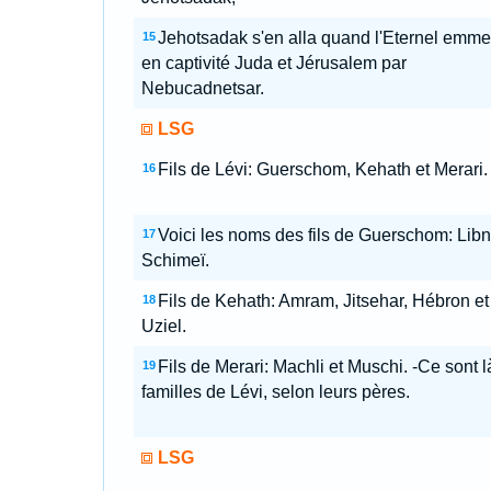
Jehotsadak s'en alla quand l'Eternel emm
15
en captivité Juda et Jérusalem par
Nebucadnetsar.
LSG
Fils de Lévi: Guerschom, Kehath et Merari.
16
Voici les noms des fils de Guerschom: Libni
17
Schimeï.
Fils de Kehath: Amram, Jitsehar, Hébron et
18
Uziel.
Fils de Merari: Machli et Muschi. -Ce sont l
19
familles de Lévi, selon leurs pères.
LSG