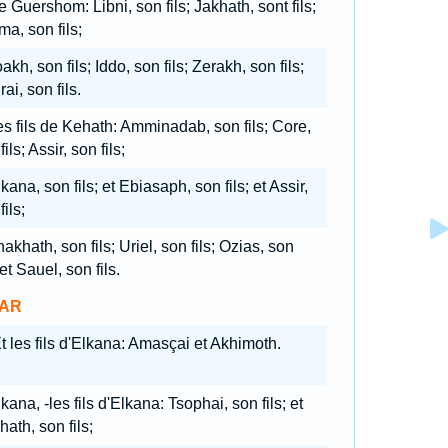
 Guershom: Libni, son fils; Jakhath, sont fils;
a, son fils;
akh, son fils; Iddo, son fils; Zerakh, son fils;
rai, son fils.
s fils de Kehath: Amminadab, son fils; Core,
fils; Assir, son fils;
kana, son fils; et Ebiasaph, son fils; et Assir,
fils;
akhath, son fils; Uriel, son fils; Ozias, son
; et Sauel, son fils.
AR
t les fils d'Elkana: Amasçai et Akhimoth.
kana, -les fils d'Elkana: Tsophai, son fils; et
ath, son fils;