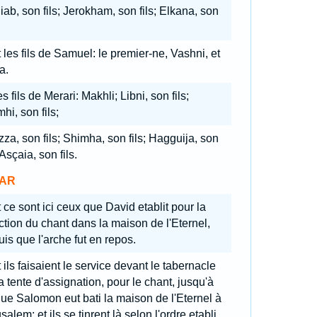
iab, son fils; Jerokham, son fils; Elkana, son
 les fils de Samuel: le premier-ne, Vashni, et
a.
s fils de Merari: Makhli; Libni, son fils;
hi, son fils;
za, son fils; Shimha, son fils; Hagguija, son
; Asçaia, son fils.
AR
 ce sont ici ceux que David etablit pour la
ction du chant dans la maison de l'Eternel,
is que l'arche fut en repos.
 ils faisaient le service devant le tabernacle
a tente d'assignation, pour le chant, jusqu'à
ue Salomon eut bati la maison de l'Eternel à
salem; et ils se tinrent là selon l'ordre etabli