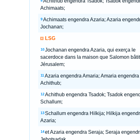
Achithub engendra Tsadok; Tsadok engend
8
Achimaats;
Achimaats engendra Azaria; Azaria engend
9
Jochanan;
LSG
Jochanan engendra Azaria, qui exerça le
10
sacerdoce dans la maison que Salomon bâtit
Jérusalem;
Azaria engendra Amaria; Amaria engendra
11
Achithub;
Achithub engendra Tsadok; Tsadok engen
12
Schallum;
Schallum engendra Hilkija; Hilkija engend
13
Azaria;
et Azaria engendra Seraja; Seraja engend
14
Jehotsadak,