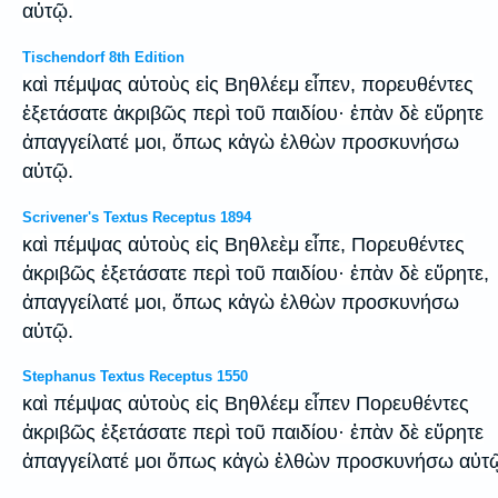
αὐτῷ.
Tischendorf 8th Edition
καὶ πέμψας αὐτοὺς εἰς Βηθλέεμ εἶπεν, πορευθέντες
ἐξετάσατε ἀκριβῶς περὶ τοῦ παιδίου· ἐπὰν δὲ εὕρητε
ἀπαγγείλατέ μοι, ὅπως κἀγὼ ἐλθὼν προσκυνήσω
αὐτῷ.
Scrivener's Textus Receptus 1894
καὶ πέμψας αὐτοὺς εἰς Βηθλεὲμ εἶπε, Πορευθέντες
ἀκριβῶς ἐξετάσατε περὶ τοῦ παιδίου· ἐπὰν δὲ εὕρητε,
ἀπαγγείλατέ μοι, ὅπως κἀγὼ ἐλθὼν προσκυνήσω
αὐτῷ.
Stephanus Textus Receptus 1550
καὶ πέμψας αὐτοὺς εἰς Βηθλέεμ εἶπεν Πορευθέντες
ἀκριβῶς ἐξετάσατε περὶ τοῦ παιδίου· ἐπὰν δὲ εὕρητε
ἀπαγγείλατέ μοι ὅπως κἀγὼ ἐλθὼν προσκυνήσω αὐτ