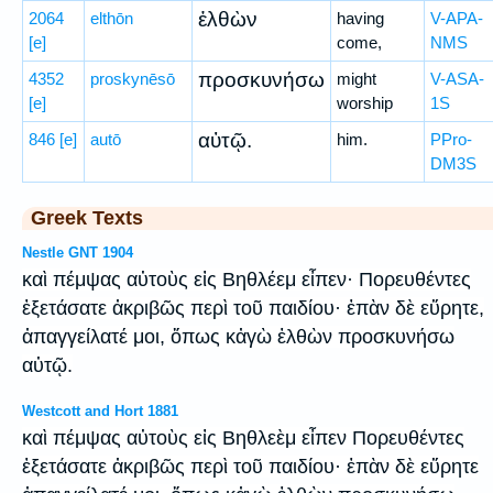
ἐλθὼν
2064
elthōn
having
V-APA-
[e]
come,
NMS
προσκυνήσω
4352
proskynēsō
might
V-ASA-
[e]
worship
1S
αὐτῷ.
846
[e]
autō
him.
PPro-
DM3S
Greek Texts
Nestle GNT 1904
καὶ πέμψας αὐτοὺς εἰς Βηθλέεμ εἶπεν· Πορευθέντες
ἐξετάσατε ἀκριβῶς περὶ τοῦ παιδίου· ἐπὰν δὲ εὕρητε,
ἀπαγγείλατέ μοι, ὅπως κἀγὼ ἐλθὼν προσκυνήσω
αὐτῷ.
Westcott and Hort 1881
καὶ πέμψας αὐτοὺς εἰς Βηθλεὲμ εἶπεν Πορευθέντες
ἐξετάσατε ἀκριβῶς περὶ τοῦ παιδίου· ἐπὰν δὲ εὕρητε