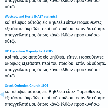
ἀπαγγείλατέ μοι, ὅπως κἀγὼ ἐλθὼν προσκυνήσω
αὐτῷ.
Westcott and Hort / [NA27 variants]
καὶ πέμψας αὐτοὺς εἰς Βηθλεὲμ εἶπεν Πορευθέντες
ἐξετάσατε ἀκριβῶς περὶ τοῦ παιδίου· ἐπὰν δὲ εὕρητε
ἀπαγγείλατέ μοι, ὅπως κἀγὼ ἐλθὼν προσκυνήσω
αὐτῷ.
RP Byzantine Majority Text 2005
Καὶ πέμψας αὐτοὺς εἰς Βηθλεὲμ εἴπεν, Πορευθέντες
ἀκριβῶς ἐξετάσατε περὶ τοῦ παιδίου· ἐπὰν δὲ εὕρητε,
ἀπαγγείλατέ μοι, ὅπως κἀγὼ ἐλθὼν προσκυνήσω
αὐτῷ.
Greek Orthodox Church 1904
καὶ πέμψας αὐτοὺς εἰς Βηθλέεμ εἶπε· Πορευθέντες
ἐξετάσατε ἀκριβῶς περὶ τοῦ παιδίου· ἐπὰν δὲ εὕρητε
ἀπαγγείλατέ μοι, ὅπως κἀγὼ ἐλθὼν προσκυνήσω