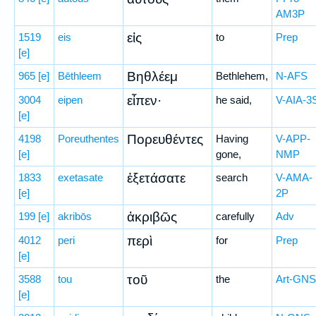
AM3P
εἰς
1519
eis
to
Prep
[e]
Βηθλέεμ
965
[e]
Bēthleem
Bethlehem,
N-AFS
εἶπεν·
3004
eipen
he said,
V-AIA-3
[e]
Πορευθέντες
4198
Poreuthentes
Having
V-APP-
[e]
gone,
NMP
ἐξετάσατε
1833
exetasate
search
V-AMA-
[e]
2P
ἀκριβῶς
199
[e]
akribōs
carefully
Adv
περὶ
4012
peri
for
Prep
[e]
τοῦ
3588
tou
the
Art-GNS
[e]