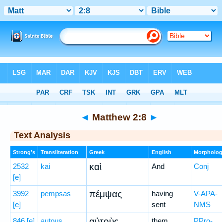
Bible
>
Greek
> Matthew 2:8
◄
Matthew 2:8
►
Text Analysis
Strong's
Transliteration
Greek
English
Morpholo
καὶ
2532
kai
And
Conj
[e]
πέμψας
3992
pempsas
having
V-APA-
[e]
sent
NMS
αὐτοὺς
846
[e]
autous
them
PPro-