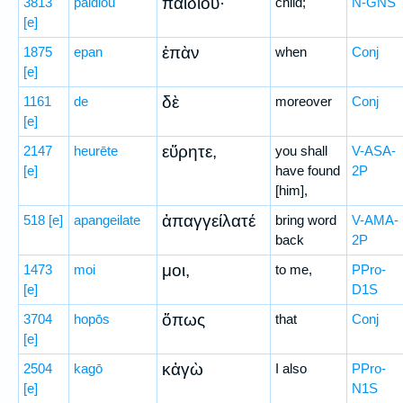
παιδίου·
3813
paidiou
child;
N-GNS
[e]
ἐπὰν
1875
epan
when
Conj
[e]
δὲ
1161
de
moreover
Conj
[e]
εὕρητε,
2147
heurēte
you shall
V-ASA-
[e]
have found
2P
[him],
ἀπαγγείλατέ
518
[e]
apangeilate
bring word
V-AMA-
back
2P
μοι,
1473
moi
to me,
PPro-
[e]
D1S
ὅπως
3704
hopōs
that
Conj
[e]
κἀγὼ
2504
kagō
I also
PPro-
[e]
N1S