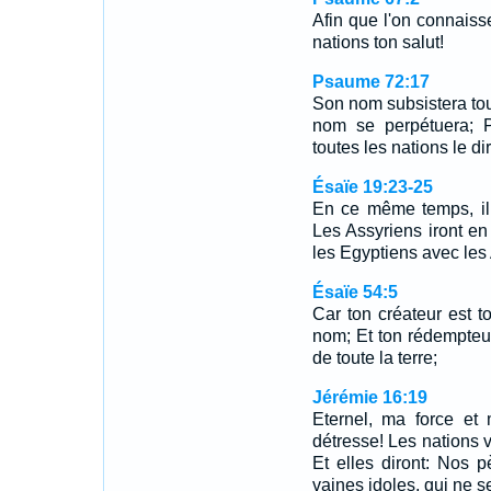
Afin que l'on connaisse
nations ton salut!
Psaume 72:17
Son nom subsistera tou
nom se perpétuera; P
toutes les nations le di
Ésaïe 19:23-25
En ce même temps, il 
Les Assyriens iront en
les Egyptiens avec les 
Ésaïe 54:5
Car ton créateur est 
nom; Et ton rédempteur
de toute la terre;
Jérémie 16:19
Eternel, ma force et
détresse! Les nations v
Et elles diront: Nos 
vaines idoles, qui ne se