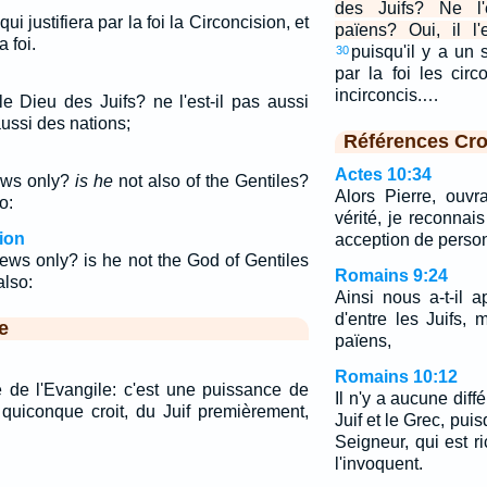
des Juifs? Ne l'
ui justifiera par la foi la Circoncision, et
païens? Oui, il l
 foi.
puisqu'il y a un s
30
par la foi les circ
incirconcis.…
le Dieu des Juifs? ne l'est-il pas aussi
ussi des nations;
Références Cro
Actes 10:34
ews only?
is he
not also of the Gentiles?
Alors Pierre, ouvr
o:
vérité, je reconnai
ion
acception de perso
ews only? is he not the God of Gentiles
Romains 9:24
also:
Ainsi nous a-t-il 
d'entre les Juifs, 
e
païens,
Romains 10:12
e de l'Evangile: c'est une puissance de
Il n'y a aucune diffé
 quiconque croit, du Juif premièrement,
Juif et le Grec, pui
Seigneur, qui est r
l'invoquent.