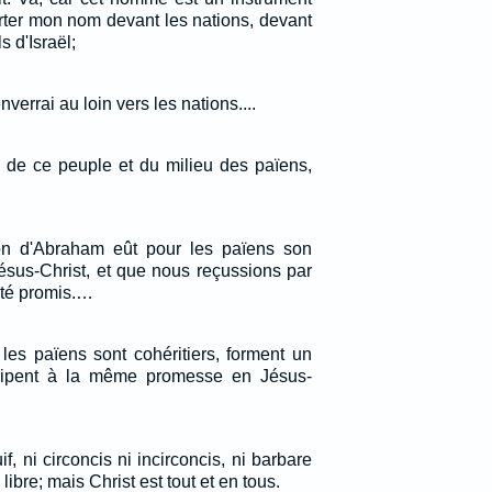
orter mon nom devant les nations, devant
ls d'Israël;
enverrai au loin vers les nations....
eu de ce peuple et du milieu des païens,
ion d'Abraham eût pour les païens son
sus-Christ, et que nous reçussions par
 été promis.…
les païens sont cohéritiers, forment un
cipent à la même promesse en Jésus-
uif, ni circoncis ni incirconcis, ni barbare
libre; mais Christ est tout et en tous.