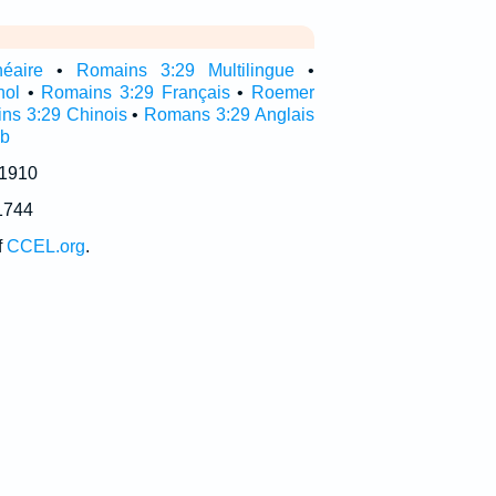
néaire
•
Romains 3:29 Multilingue
•
nol
•
Romains 3:29 Français
•
Roemer
ns 3:29 Chinois
•
Romans 3:29 Anglais
ub
 1910
1744
f
CCEL.org
.