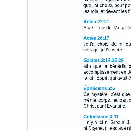
que j'ai choisi, pour p
les rois, et devant les fi
Actes 22:21
Alors il me dit: Va, je t'
Actes 26:17
Je t'ai choisi du mili
vers qui je t'envoie,
Galates 3:14,25-29
afin que la bénédict
accomplissement en Jé
la foi l'Esprit qui avait
Éphésiens 3:6
Ce mystère, c'est que 
même corps, et parti
Christ par l'Evangile,
Colossiens 3:11
Il n'y a ici ni Grec ni J
ni Scythe, ni esclave ni 