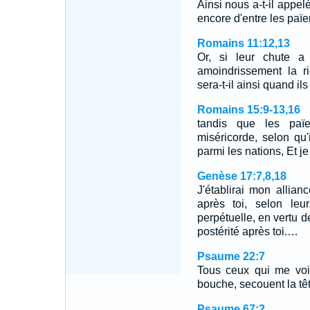
Ainsi nous a-t-il appel
encore d'entre les paï
Romains 11:12,13
Or, si leur chute a
amoindrissement la r
sera-t-il ainsi quand il
Romains 15:9-13,16
tandis que les paï
miséricorde, selon qu'i
parmi les nations, Et j
Genèse 17:7,8,18
J'établirai mon allian
après toi, selon leu
perpétuelle, en vertu de
postérité après toi.…
Psaume 22:7
Tous ceux qui me voi
bouche, secouent la têt
Psaume 67:2