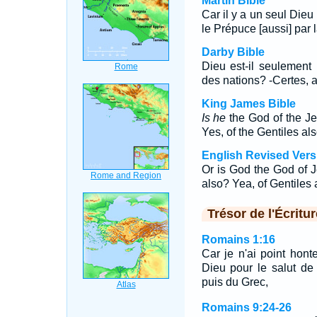
Martin Bible
Car il y a un seul Dieu q
le Prépuce [aussi] par la
Darby Bible
Dieu est-il seulement 
des nations? -Certes, a
King James Bible
Is he
the God of the J
Yes, of the Gentiles als
English Revised Vers
Or is God the God of J
also? Yea, of Gentiles 
Trésor de l'Écritur
Romains 1:16
Car je n'ai point hont
Dieu pour le salut de
puis du Grec,
Romains 9:24-26