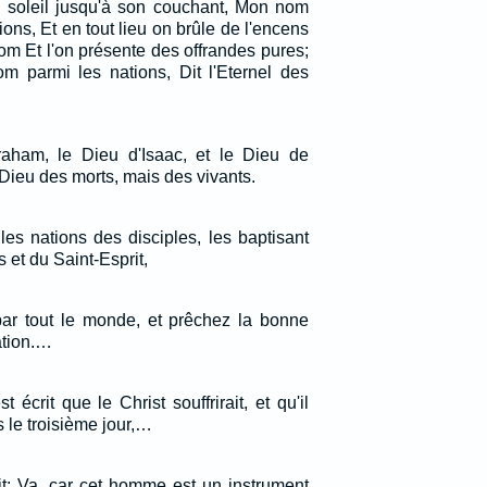
u soleil jusqu'à son couchant, Mon nom
ions, Et en tout lieu on brûle de l'encens
m Et l'on présente des offrandes pures;
 parmi les nations, Dit l'Eternel des
raham, le Dieu d'Isaac, et le Dieu de
Dieu des morts, mais des vivants.
 les nations des disciples, les baptisant
 et du Saint-Esprit,
z par tout le monde, et prêchez la bonne
ation.…
est écrit que le Christ souffrirait, et qu'il
s le troisième jour,…
it: Va, car cet homme est un instrument