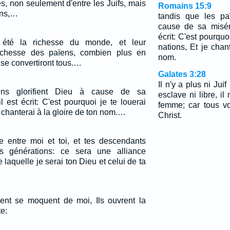
és, non seulement d'entre les Juifs, mais
Romains 15:9
ens,…
tandis que les pa
cause de sa miséri
écrit: C'est pourquo
 été la richesse du monde, et leur
nations, Et je chan
ichesse des païens, combien plus en
nom.
s se convertiront tous.…
Galates 3:28
Il n'y a plus ni Juif
ens glorifient Dieu à cause de sa
esclave ni libre, i
l est écrit: C'est pourquoi je te louerai
femme; car tous v
e chanterai à la gloire de ton nom.…
Christ.
ce entre moi et toi, et tes descendants
rs générations: ce sera une alliance
 laquelle je serai ton Dieu et celui de ta
ent se moquent de moi, Ils ouvrent la
e: