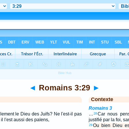
◄
Romains 3:29
►
Contexte
Romains 3
lement le Dieu des Juifs? Ne l'est-il pas
…
Car nous pen
28
il l'est aussi des païens,
justifié par la foi, s
Ou bien Dieu est
29